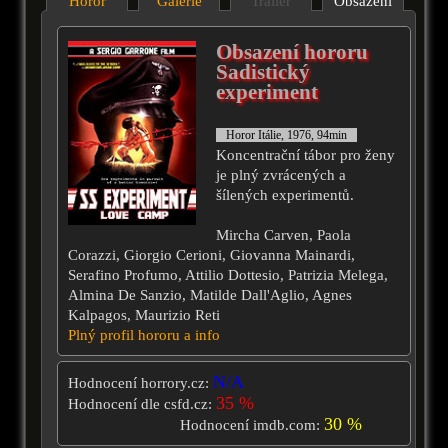
Horor
Galérie
Trailer
Obsazení
Obsazení hororu
Sadistický
experiment
Horor Itálie, 1976, 94min
Koncentrační tábor pro ženy
je plný zvrácených a
šílených experimentů.
Mircha Carven, Paola
Corazzi, Giorgio Cerioni, Giovanna Mainardi,
Serafino Profumo, Attilio Dottesio, Patrizia Melega,
Almina De Sanzio, Matilde Dall'Aglio, Agnes
Kalpagos, Maurizio Reti
Plný profil hororu a info
N/A
Hodnocení horrory.cz:
35 %
Hodnocení dle csfd.cz:
30 %
Hodnocení imdb.com: