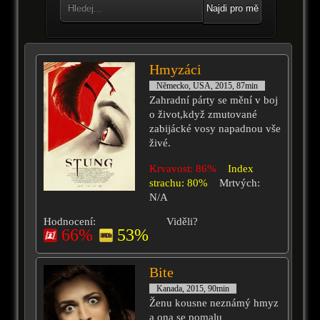
Najdi pro mě
Hmyzáci
Německo, USA, 2015, 87min
Zahradní párty se mění v boj
o život,když zmutované
zabijácké vosy napadnou vše
živé.
Krvavost: 86%
Index
strachu: 80%
Mrtvých:
N/A
Hodnocení:
Viděli?
66%
53%
Bite
Kanada, 2015, 90min
Ženu kousne neznámý hmyz
a ona se pomalu