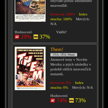
obyvatel poblíž umístěného
mraveniště.
Krvavost: 100%
Index
strachu: 100%
Mrtvých:
N/A
Hodnocení:
Viděli?
29%
37%
Them!
USA, 1954, 94min
Atomové testy v Novém
Mexiku a jejich následky v
podobě obřích mravenčích
mutantů.
Krvavost: 0%
Index
strachu: 0%
Mrtvých: N/A
Hodnocení:
74%
73%