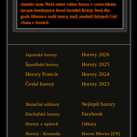
slander man
Next
sister
video
hruza v conectikatu
invaze
beetlejuice
howl
hostitel
Kristy
feed the
gods
šibenice
rudá
mucq
muž
anabell
lidojedi
Girl
chata v horách
Horory 2026
Japonské horory
Horory 2025
Španělské horory
Horory Francie
Horory 2024
České horory
Horory 2023
Nejlepší horory
Skutečné události
Facebook
Duchařské horory
Horory o upírech
Odkazy
Horory - Komedie
Horror Movies [EN]