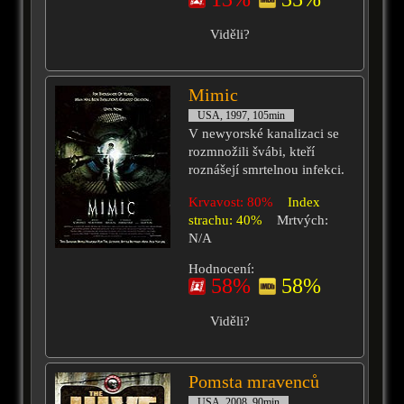
Viděli?
Mimic
USA, 1997, 105min
V newyorské kanalizaci se
rozmnožili švábi, kteří
roznášejí smrtelnou infekci.
Krvavost: 80%
Index
strachu: 40%
Mrtvých:
N/A
Hodnocení:
58%
58%
Viděli?
Pomsta mravenců
USA, 2008, 90min