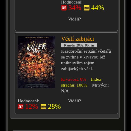
Hodnocení:
34%
44%
Viděli?
Včelí zabijáci
Kanada, 2002, 96min
Každoroční setkání včelařů
se zvrhne v krvavou řež
uniknuvším rojem
zabijáckých včel.
Krvavost: 0%
Index
strachu: 100%
Mrtvých:
N/A
Hodnocení:
Viděli?
12%
28%