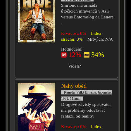
Smrtonosná armáda
útočících mravenců v Asii
versus Entomolog dr. Lenert
..
Krvavost: 0%
Index
strachu: 0%
Mrtvých: N/A
Hodnocení:
12%
34%
Viděli?
Nahý oběd
Kanada, Velká Británie, Japonsko,
1991, 115min
Drogově závislý spisovatel
má problémy oddělovat
fantazii od reality.
Krvavost: 0%
Index