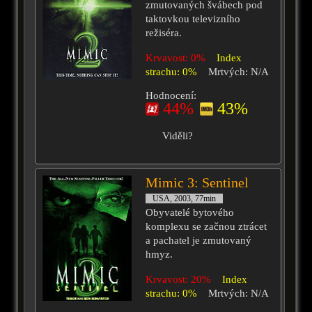
zmutovaných švábech pod
taktovkou televizního
režiséra.
Krvavost: 0%
Index
strachu: 0%
Mrtvých: N/A
Hodnocení:
44%
43%
Viděli?
Mimic 3: Sentinel
USA, 2003, 77min
Obyvatelé bytového
komplexu se začnou ztrácet
a pachatel je zmutovaný
hmyz.
Krvavost: 20%
Index
strachu: 0%
Mrtvých: N/A