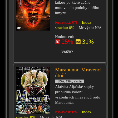
látkou po které začne
mutovat do podoby obřího
hmyzu.
Krvavost: 0%
Index
strachu: 0%
Mrtvých: N/A
Hodnocení:
25%
31%
Viděli?
Marabunta: Mravenci
útočí
USA, 1998, 95min
Aktivita Aljašské sopky
probudila kolonii
vražedných mravenců rodu
Marabunta.
Krvavost: 0%
Index
strachu: 0%
Mrtvých: N/A