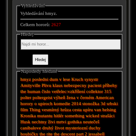
Vyhledávání
Vyhledávání hmyz.
Celkem hororů:
2627
Hledej
Naposledy hledané
hmyz
posledni dum v lese
Kruch
synystr
Amityville
Plivu
klaus
nebezpecny pacient
příbehy
the human
čislo
vetřelec:vzkříšení
collektor
315
polter
poltergeist
výheň
žena v černém
American
horory o upiroch
komedie 2014
stonožka
3d
srbski
film
Thing
vesmírný
hrůza
cesta upíru van helsing
Kronika mutantu
hitlér
something wicked
strašáci
Husk
nechtny
živi mrtvi
gothika
neutečeš
canibalove
druhý život
mysteriozní
duchy
houbičky
the rite
the descent part 2
jessabell