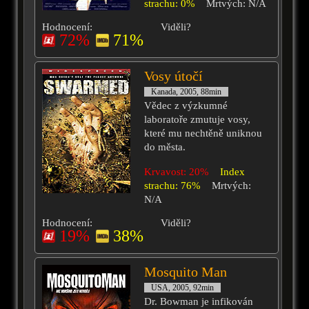
strachu: 0%
Mrtvých: N/A
Hodnocení:
Viděli?
72%
71%
Vosy útočí
Kanada, 2005, 88min
Vědec z výzkumné
laboratoře zmutuje vosy,
které mu nechtěně uniknou
do města.
Krvavost: 20%
Index
strachu: 76%
Mrtvých:
N/A
Hodnocení:
Viděli?
19%
38%
Mosquito Man
USA, 2005, 92min
Dr. Bowman je infikován