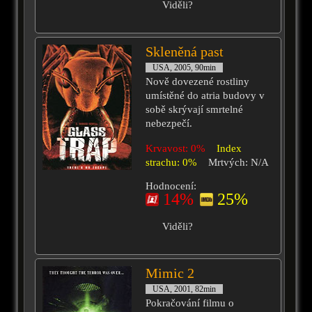
Viděli?
Skleněná past
USA, 2005, 90min
Nově dovezené rostliny
umístěné do atria budovy v
sobě skrývají smrtelné
nebezpečí.
Krvavost: 0%
Index
strachu: 0%
Mrtvých: N/A
Hodnocení:
14%
25%
Viděli?
Mimic 2
USA, 2001, 82min
Pokračování filmu o