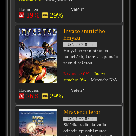
Hodnocení:
Viděli?
19%
29%
Invaze smrtícího
hmyzu
USA, 2002, 84min
Hmyzí horor o otravných
mouchách, které vás pomalu
zevnitř sežerou.
Krvavost: 0%
Index
strachu: 0%
Mrtvých: N/A
Hodnocení:
Viděli?
26%
29%
Mravenčí teror
USA, 1977, 89min
Skládka radioaktivního
odpadu způsobí mutaci