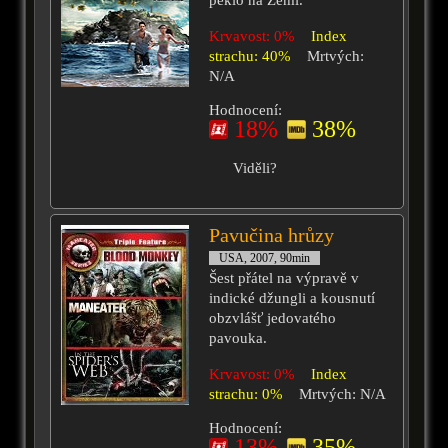
peklo na Zemi.
Krvavost: 0%
Index
strachu: 40%
Mrtvých:
N/A
Hodnocení:
18%
38%
Viděli?
Pavučina hrůzy
USA, 2007, 90min
Šest přátel na výpravě v
indické džungli a kousnutí
obzvlášť jedovatého
pavouka.
Krvavost: 0%
Index
strachu: 0%
Mrtvých: N/A
Hodnocení:
13%
35%