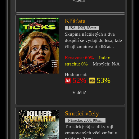
Viděli?
Klíšťata
USA, 1993, 85min
Skupina náctiletých a dva
dospělí se vydají do lesa, kde
číhají zmutovaní klíšťata.
Krvavost: 60%
Index
strachu: 0%
Mrtvých: N/A
Hodnocení:
52%
53%
Viděli?
Smrtící včely
Německo, 2008, 90min
Turistický ráj se díky roji
zmutovaných včel změní v