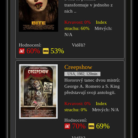
transformuje v jednoho z
nich ..
Krvavost: 0%
Index
strachu: 60%
Mrtvých:
N/A
Hodnocení:
Viděli?
60%
53%
Creepshow
USA, 1982, 120min
Hororový tanec dvou mistrů:
George A. Romero a S. King
představují svoji antologii.
Krvavost: 0%
Index
strachu: 0%
Mrtvých: N/A
Hodnocení:
70%
69%