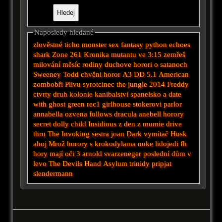
Naposledy hledané
zlověstné ticho
monster sex fantasy
python
echoes
shark
Zone 261
Kronika mutantu
ve 3:15 zemřeš
milování
měsíc
rodiny duchove
horori o satanoch
Sweeney Todd
chvěni
horor A3 DD 5.1
American
zombobři
Plivu
syrotcinec
the jungle 2014
Freddy
ctvrty druh
kolonie
kanibalstvi
spanelsko
a date
with ghost
green
rec1
girlhouse
stokerovi
parlor
annabella
ozvena
follows
dracula
anebell
horory
secret
dolly
child
Insidious
z
den z
mumie
drive
thru
The Invoking
sestra joan
Dark
vymítač
Husk
ahoj
Mrož
horory s krokodylama
nuke
lidojedi
fh
hory mají oči 3
arnold svarzeneger
poslední dům v
levo
The Devils Hand
Asylum
trinidy
pripjat
slendermann