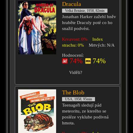
Dracula
Velká Británie, 1958, 82min
Jonathan Harker zažehl hněv
hraběte Draculy poté co ho
snažil podvést.
Krvavost: 0%
Index
strachu: 0%
Mrtvých: N/A
Hodnocení:
74%
74%
Viděli?
The Blob
USA, 1958, 95min
Teenageři sledují pád
meteoritu, ze kterého se
posléze vyklube podivná
hmota.