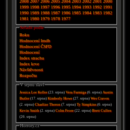
2008
2007
2006
2005
2004
2003
2002
2001
2000
1999
1998
1997
1996
1995
1994
1993
1992
1991
1990
1989
1988
1987
1986
1985
1984
1983
1982
1981
1980
1979
1978
1977
Seřadit podle
Roku
Hodnocení Imdb
Hodnocení ČSFD
Hodnocení
Index strachu
Index krve
Návštěvnosti
Rozpočtu
V srpnu slaví
Jessica Lee Keller
(23. srpna)
Vera Farmiga
(6. srpna)
Austin
Butler
(17. srpna)
Kimberly Howe
(27. srpna)
Wes Craven
(2. srpna)
Charlize Theron
(7. srpna)
Ty Simpkins
(6. srpna)
Kevin Smith
(2. srpna)
Colm Feore
(22. srpna)
Brett Cullen
(26. srpna)
Horrory.cz