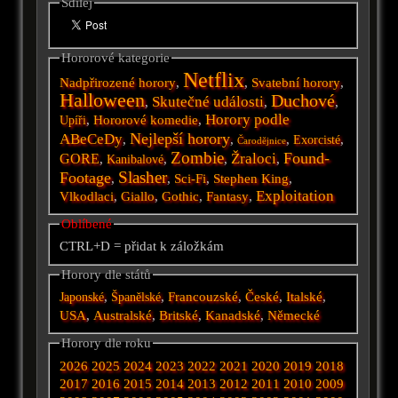
Sdílej
Hororové kategorie
Netflix
Nadpřirozené horory
,
,
Svatební horory
,
Halloween
Duchové
Skutečné události
,
,
,
Horory podle
,
Hororové komedie
,
Upíři
Nejlepší horory
ABeCeDy
,
,
,
,
Exorcisté
Čarodějnice
Zombie
Found-
Žraloci
GORE
,
,
,
,
Kanibalové
Slasher
Footage
,
,
Sci-Fi
,
Stephen King
,
Exploitation
Vlkodlaci
,
Giallo
,
Gothic
,
Fantasy
,
Oblíbené
CTRL+D = přidat k záložkám
Horory dle států
,
,
Francouzské
,
České
,
Italské
,
Japonské
Španělské
USA
,
Australské
,
Britské
,
Kanadské
,
Německé
Horory dle roku
2026
2025
2024
2023
2022
2021
2020
2019
2018
2017
2016
2015
2014
2013
2012
2011
2010
2009