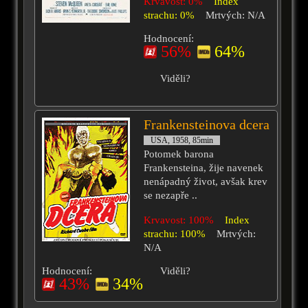
Krvavost: 0%
Index
strachu: 0%
Mrtvých: N/A
Hodnocení:
56%
64%
Viděli?
Frankensteinova dcera
USA, 1958, 85min
Potomek barona
Frankensteina, žije navenek
nenápadný život, avšak krev
se nezapře ..
Krvavost: 100%
Index
strachu: 100%
Mrtvých:
N/A
Hodnocení:
Viděli?
43%
34%