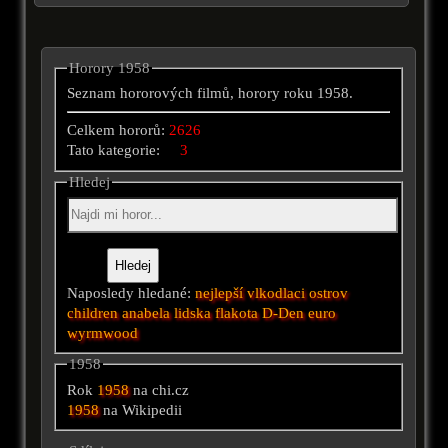
Horory 1958
Seznam hororových filmů, horory roku 1958.
Celkem hororů:
2626
Tato kategorie:
3
Hledej
Naposledy hledané:
nejlepší
vlkodlaci
ostrov
children
anabela
lidska flakota
D-Den
euro
wyrmwood
1958
Rok
1958
na chi.cz
1958
na Wikipedii