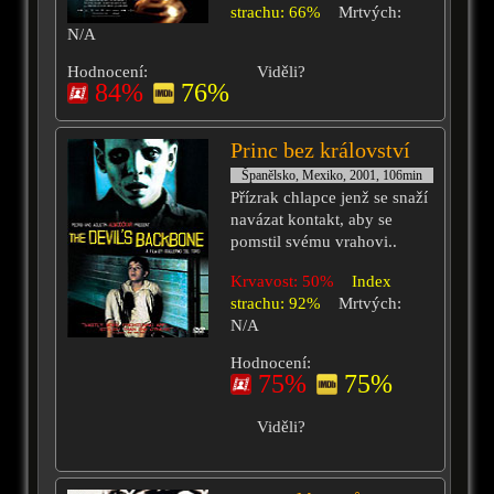
strachu: 66%
Mrtvých:
N/A
Hodnocení:
Viděli?
84%
76%
Princ bez království
Španělsko, Mexiko, 2001, 106min
Přízrak chlapce jenž se snaží
navázat kontakt, aby se
pomstil svému vrahovi..
Krvavost: 50%
Index
strachu: 92%
Mrtvých:
N/A
Hodnocení:
75%
75%
Viděli?