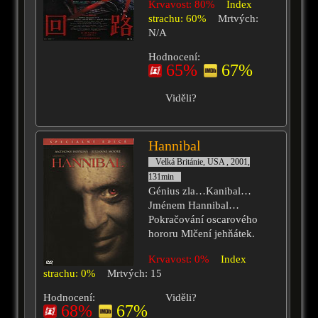
Krvavost: 80%
Index
strachu: 60%
Mrtvých:
N/A
Hodnocení:
65%
67%
Viděli?
Hannibal
Velká Británie, USA , 2001,
131min
Génius zla…Kanibal…
Jménem Hannibal…
Pokračování oscarového
hororu Mlčení jehňátek.
Krvavost: 0%
Index
strachu: 0%
Mrtvých: 15
Hodnocení:
Viděli?
68%
67%