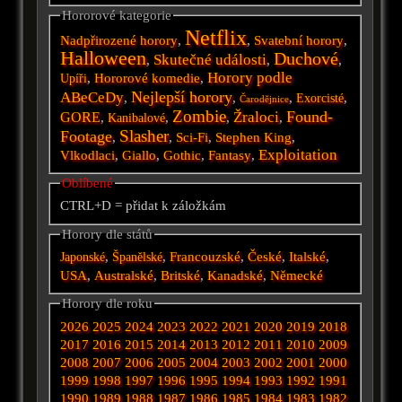
Hororové kategorie
Netflix
Nadpřirozené horory
,
,
Svatební horory
,
Halloween
Duchové
Skutečné události
,
,
,
Horory podle
,
Hororové komedie
,
Upíři
Nejlepší horory
ABeCeDy
,
,
,
,
Exorcisté
Čarodějnice
Zombie
Found-
Žraloci
GORE
,
,
,
,
Kanibalové
Slasher
Footage
,
,
Sci-Fi
,
Stephen King
,
Exploitation
Vlkodlaci
,
Giallo
,
Gothic
,
Fantasy
,
Oblíbené
CTRL+D = přidat k záložkám
Horory dle států
,
,
Francouzské
,
České
,
Italské
,
Japonské
Španělské
USA
,
Australské
,
Britské
,
Kanadské
,
Německé
Horory dle roku
2026
2025
2024
2023
2022
2021
2020
2019
2018
2017
2016
2015
2014
2013
2012
2011
2010
2009
2008
2007
2006
2005
2004
2003
2002
2001
2000
1999
1998
1997
1996
1995
1994
1993
1992
1991
1990
1989
1988
1987
1986
1985
1984
1983
1982