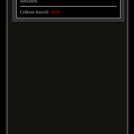
subžánrů.
Celkem hororů:
2626