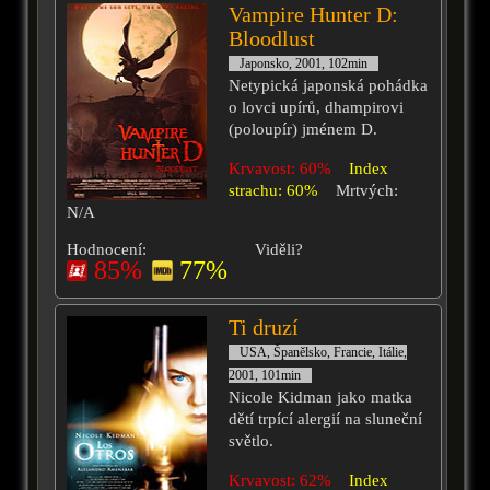
Vampire Hunter D:
Bloodlust
Japonsko, 2001, 102min
Netypická japonská pohádka
o lovci upírů, dhampirovi
(poloupír) jménem D.
Krvavost: 60%
Index
strachu: 60%
Mrtvých:
N/A
Hodnocení:
Viděli?
85%
77%
Ti druzí
USA, Španělsko, Francie, Itálie,
2001, 101min
Nicole Kidman jako matka
dětí trpící alergií na sluneční
světlo.
Krvavost: 62%
Index