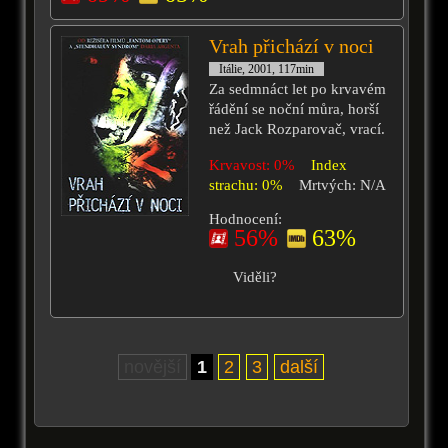
Vrah přichází v noci
Itálie, 2001, 117min
Za sedmnáct let po krvavém
řádění se noční můra, horší
než Jack Rozparovač, vrací.
Krvavost: 0%
Index
strachu: 0%
Mrtvých: N/A
Hodnocení:
56%
63%
Viděli?
novější
1
2
3
další