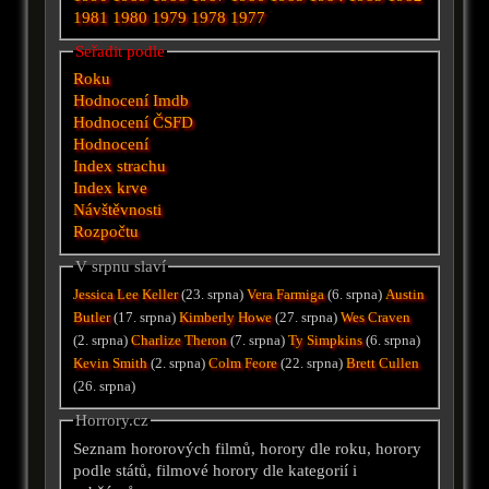
1981
1980
1979
1978
1977
Seřadit podle
Roku
Hodnocení Imdb
Hodnocení ČSFD
Hodnocení
Index strachu
Index krve
Návštěvnosti
Rozpočtu
V srpnu slaví
Jessica Lee Keller
(23. srpna)
Vera Farmiga
(6. srpna)
Austin
Butler
(17. srpna)
Kimberly Howe
(27. srpna)
Wes Craven
(2. srpna)
Charlize Theron
(7. srpna)
Ty Simpkins
(6. srpna)
Kevin Smith
(2. srpna)
Colm Feore
(22. srpna)
Brett Cullen
(26. srpna)
Horrory.cz
Seznam hororových filmů, horory dle roku, horory
podle států, filmové horory dle kategorií i