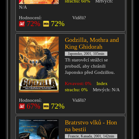
strachu: 60%
Mrtvých:
N/A
Hodnocení:
Viděli?
72%
72%
Godzilla, Mothra and
King Ghidorah
Japonsko, 2001, 105min
Tři starověcí strážci se
probudí, aby chránili
Japonsko před Godzillou.
Krvavost: 0%
Index
strachu: 0%
Mrtvých: N/A
Hodnocení:
Viděli?
67%
72%
Bratrstvo vlků - Hon
na bestii
Francie, Kanada, 2001, 142min