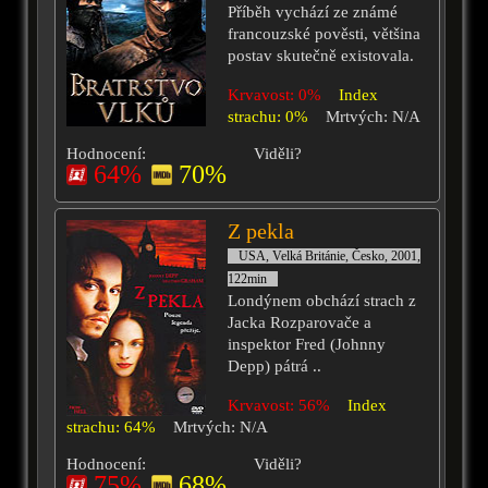
Příběh vychází ze známé
francouzské pověsti, většina
postav skutečně existovala.
Krvavost: 0%
Index
strachu: 0%
Mrtvých: N/A
Hodnocení:
Viděli?
64%
70%
Z pekla
USA, Velká Británie, Česko, 2001,
122min
Londýnem obchází strach z
Jacka Rozparovače a
inspektor Fred (Johnny
Depp) pátrá ..
Krvavost: 56%
Index
strachu: 64%
Mrtvých: N/A
Hodnocení:
Viděli?
75%
68%