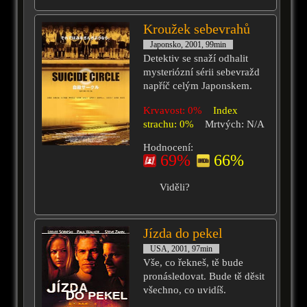
Kroužek sebevrahů
Japonsko, 2001, 99min
Detektiv se snaží odhalit
mysteriózní sérii sebevražd
napříč celým Japonskem.
Krvavost: 0%
Index
strachu: 0%
Mrtvých: N/A
Hodnocení:
69%
66%
Viděli?
Jízda do pekel
USA, 2001, 97min
Vše, co řekneš, tě bude
pronásledovat. Bude tě děsit
všechno, co uvidíš.