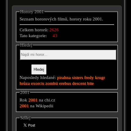
Horory 2001
Seznam hororových filmů, horory roku 2001.
Celkem hororů:
2626
Tato kategorie:
43
Hledej
Naposledy hledané:
pirahna
sisters
fredy krugr
hrůza
exorcis
zombii
erebus
descent
bite
2001
Rok
2001
na chi.cz
2001
na Wikipedii
Sdílej