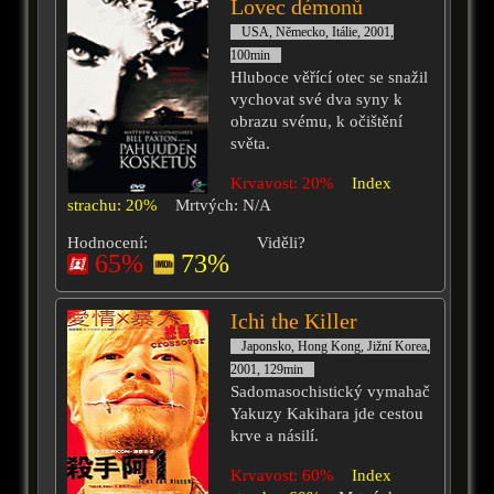
Lovec démonů
USA, Německo, Itálie, 2001,
100min
Hluboce věřící otec se snažil
vychovat své dva syny k
obrazu svému, k očištění
světa.
Krvavost: 20%
Index
strachu: 20%
Mrtvých: N/A
Hodnocení:
Viděli?
65%
73%
Ichi the Killer
Japonsko, Hong Kong, Jižní Korea,
2001, 129min
Sadomasochistický vymahač
Yakuzy Kakihara jde cestou
krve a násilí.
Krvavost: 60%
Index