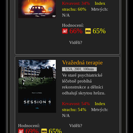
Krvavost: 34%
Index
strachu: 60%
Mrtvých:
N/A
Hodnocení:
66%
65%
Viděli?
Vražedná terapie
USA, 2001, 100min
Ve staré psychiatrické
léčebně probíhá
rekonstrukce a dělníci
odhalují skrytou hrůzu.
Krvavost: 54%
Index
strachu: 54%
Mrtvých:
N/A
Hodnocení:
Viděli?
69%
65%