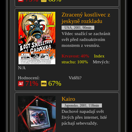
Ztracený kostlivec z
jeskyně rozkladu
USA, 2001, 90min
Vědec snažící se zachránit
svět před radioaktivním
monstrem z vesmíru.
Krvavost: 40%
Index
strachu: 100%
Mrtvých:
N/A
Hodnocení:
Viděli?
71%
67%
Kairo
Japonsko, 2001, 118min
Duchové napadají svět
živých přes internet, lidé
páchají sebevraždy.