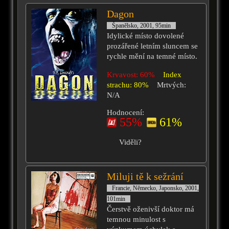
Dagon
Španělsko, 2001, 95min
Idylické místo dovolené
prozářené letním sluncem se
rychle mění na temné místo.
Krvavost: 60%
Index
strachu: 80%
Mrtvých:
N/A
Hodnocení:
55%
61%
Viděli?
Miluji tě k sežrání
Francie, Německo, Japonsko, 2001,
101min
Čerstvě oženivší doktor má
temnou minulost s