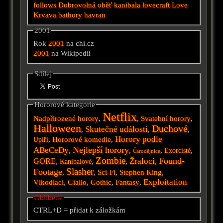
follows
Dobrovolná oběť kanibala
lovecraft
Love
Krvava bathory
havran
2001
Rok
2001
na chi.cz
2001
na Wikipedii
Sdílej
Hororové kategorie
Netflix
Nadpřirozené horory
,
,
Svatební horory
,
Halloween
Duchové
Skutečné události
,
,
,
Horory podle
,
Hororové komedie
,
Upíři
Nejlepší horory
ABeCeDy
,
,
,
,
Exorcisté
Čarodějnice
Zombie
Found-
Žraloci
GORE
,
,
,
,
Kanibalové
Slasher
Footage
,
,
Sci-Fi
,
Stephen King
,
Exploitation
Vlkodlaci
,
Giallo
,
Gothic
,
Fantasy
,
Oblíbené
CTRL+D = přidat k záložkám