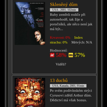
Skleněný dům
USA , 2001, 102min
Ruby zemřeli rodiče při
autonehodě, tak žije u
poručníků, ale něco není jak
má být...
Krvavost: 0%
Index
strachu: 0%
Mrtvých: N/A
Hodnocení:
58%
57%
Viděli?
13 duchů
USA, Kanada, 2001, 91min
Po svém podivínském strýci
Cyrusovi zdědí Arthur dům.
Dědictví má však bonus.