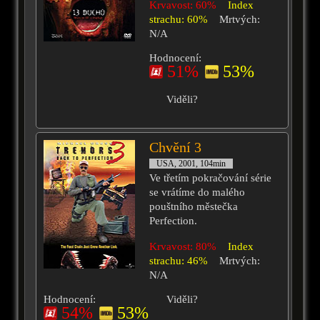
Krvavost: 60%
Index
strachu: 60%
Mrtvých:
N/A
Hodnocení:
51%
53%
Viděli?
Chvění 3
USA, 2001, 104min
Ve třetím pokračování série
se vrátíme do malého
pouštního městečka
Perfection.
Krvavost: 80%
Index
strachu: 46%
Mrtvých:
N/A
Hodnocení:
Viděli?
54%
53%