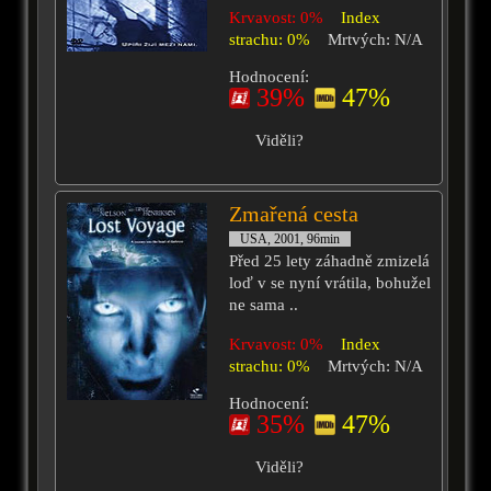
Krvavost: 0%
Index
strachu: 0%
Mrtvých: N/A
Hodnocení:
39%
47%
Viděli?
Zmařená cesta
USA, 2001, 96min
Před 25 lety záhadně zmizelá
loď v se nyní vrátila, bohužel
ne sama ..
Krvavost: 0%
Index
strachu: 0%
Mrtvých: N/A
Hodnocení:
35%
47%
Viděli?