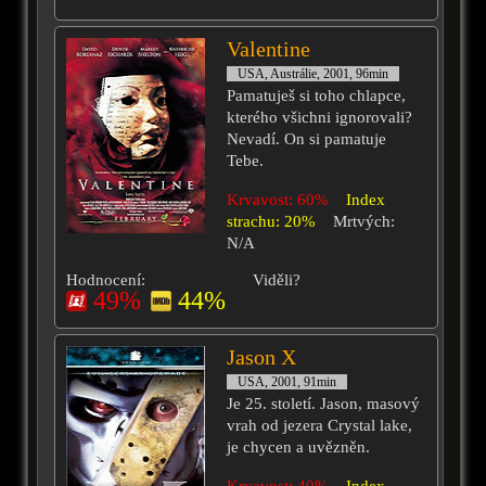
Valentine
USA, Austrálie, 2001, 96min
Pamatuješ si toho chlapce,
kterého všichni ignorovali?
Nevadí. On si pamatuje
Tebe.
Krvavost: 60%
Index
strachu: 20%
Mrtvých:
N/A
Hodnocení:
Viděli?
49%
44%
Jason X
USA, 2001, 91min
Je 25. století. Jason, masový
vrah od jezera Crystal lake,
je chycen a uvězněn.