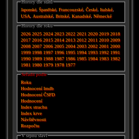
Horory dle států
,
,
Francouzské
,
České
,
Italské
,
Japonské
Španělské
USA
,
Australské
,
Britské
,
Kanadské
,
Německé
Horory dle roku
2026
2025
2024
2023
2022
2021
2020
2019
2018
2017
2016
2015
2014
2013
2012
2011
2010
2009
2008
2007
2006
2005
2004
2003
2002
2001
2000
1999
1998
1997
1996
1995
1994
1993
1992
1991
1990
1989
1988
1987
1986
1985
1984
1983
1982
1981
1980
1979
1978
1977
Seřadit podle
Roku
Hodnocení Imdb
Hodnocení ČSFD
Hodnocení
Index strachu
Index krve
Návštěvnosti
Rozpočtu
V srpnu slaví