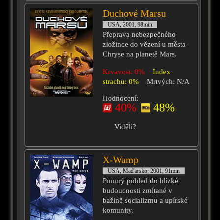
Duchové Marsu
USA, 2001, 98min
Přeprava nebezpečného
zložince do vězení u města
Chryse na planetě Mars.
Krvavost: 0%
Index
strachu: 0%
Mrtvých: N/A
Hodnocení:
40%
48%
Viděli?
X-Wamp
USA, Maďarsko, 2001, 91min
Ponurý pohled do blízké
budoucnosti zmítané v
bažině socializmu a upírské
komunity.