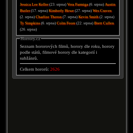
Jessica Lee Keller
(23. srpna)
Vera Farmiga
(6. srpna)
Austin
Butler
(17. srpna)
Kimberly Howe
(27. srpna)
Wes Craven
(2. srpna)
Charlize Theron
(7. srpna)
Kevin Smith
(2. srpna)
Ty Simpkins
(6. srpna)
Colm Feore
(22. srpna)
Brett Cullen
(26. srpna)
Horrory.cz
Seznam hororových filmů, horory dle roku, horory
podle států, filmové horory dle kategorií i
subžánrů.
Celkem hororů:
2626