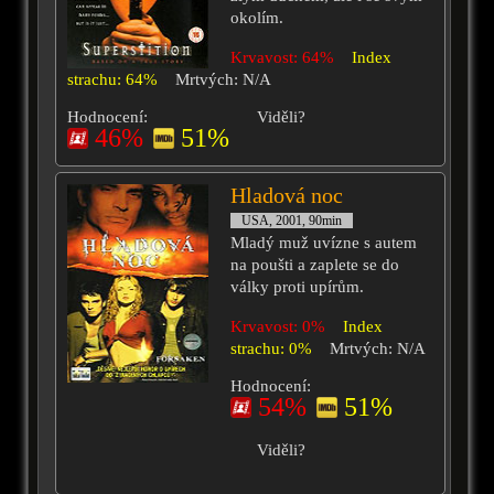
okolím.
Krvavost: 64%
Index
strachu: 64%
Mrtvých: N/A
Hodnocení:
Viděli?
46%
51%
Hladová noc
USA, 2001, 90min
Mladý muž uvízne s autem
na poušti a zaplete se do
války proti upírům.
Krvavost: 0%
Index
strachu: 0%
Mrtvých: N/A
Hodnocení:
54%
51%
Viděli?