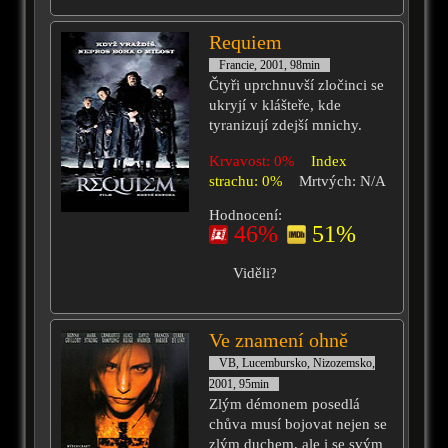
Requiem
Francie, 2001, 98min
Čtyři uprchnuvší zločinci se
ukryjí v klášteře, kde
tyranizují zdejší mnichy.
Krvavost: 0%
Index
strachu: 0%
Mrtvých: N/A
Hodnocení:
46%
51%
Viděli?
Ve znamení ohně
VB, Lucembursko, Nizozemsko,
2001, 95min
Zlým démonem posedlá
chůva musí bojovat nejen se
zlým duchem, ale i se svým