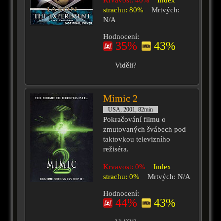
Krvavost: 40%
Index
strachu: 80%
Mrtvých:
N/A
Hodnocení:
35%
43%
Viděli?
Mimic 2
USA, 2001, 82min
Pokračování filmu o
zmutovaných švábech pod
taktovkou televizního
režiséra.
Krvavost: 0%
Index
strachu: 0%
Mrtvých: N/A
Hodnocení:
44%
43%