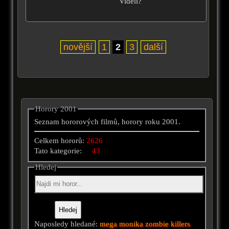
Viděli?
novější
1
2
3
další
Horory 2001
Seznam hororových filmů, horory roku 2001.
Celkem hororů:
2626
Tato kategorie:
43
Hledej
Naposledy hledané:
mega
monika
zombie killers