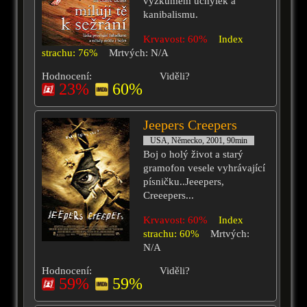
výzkumem úchylek a
kanibalismu.
Krvavost: 60%
Index
strachu: 76%
Mrtvých: N/A
Hodnocení:
Viděli?
23%
60%
Jeepers Creepers
USA, Německo, 2001, 90min
Boj o holý život a starý
gramofon vesele vyhrávající
písničku..Jeeepers,
Creeepers...
Krvavost: 60%
Index
strachu: 60%
Mrtvých:
N/A
Hodnocení:
Viděli?
59%
59%