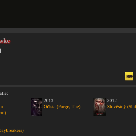
wke
fie:
2013
2012
on
Očista (Purge, The)
Zlověstný (Sini
ion)
Daybreakers)