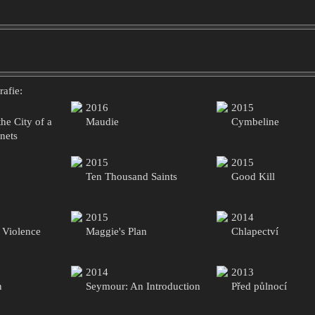
afie:
2016
2015
the City of a
Maudie
Cymbeline
nets
2015
2015
Ten Thousand Saints
Good Kill
2015
2014
f Violence
Maggie's Plan
Chlapectví
2014
2013
n
Seymour: An Introduction
Před půlnocí