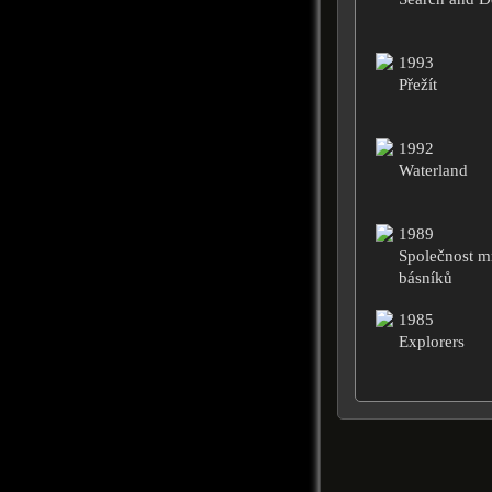
1993
Přežít
1992
Waterland
1989
Společnost m
básníků
1985
Explorers