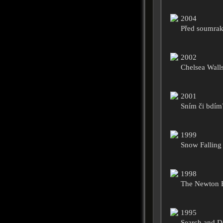
2004
Před soumra
2002
Chelsea Wall
2001
Sním či bdím
1999
Snow Falling
1998
The Newton 
1995
Search and D