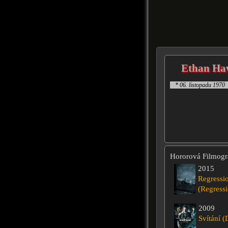
Ethan Ha
* 06. listopadu 1970
Hororová Filmogra
2015
Regressi
(Regress
2009
Svítání (