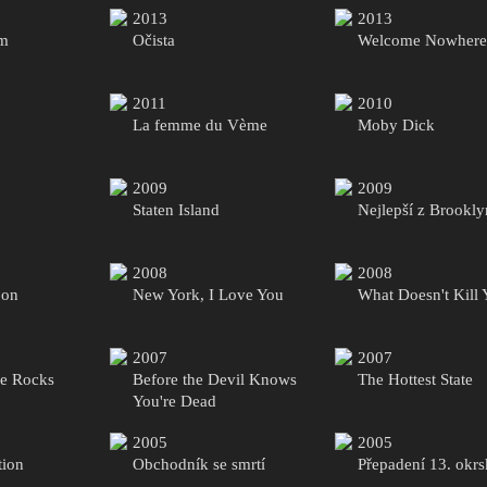
2013
2013
em
Očista
Welcome Nowhere
2011
2010
La femme du Vème
Moby Dick
2009
2009
Staten Island
Nejlepší z Brookl
2008
2008
oon
New York, I Love You
What Doesn't Kill
2007
2007
he Rocks
Before the Devil Knows
The Hottest State
You're Dead
2005
2005
tion
Obchodník se smrtí
Přepadení 13. okr