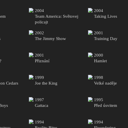
2004
2004
kem
Team America: Světovej
Taking Lives
policajt
2002
2001
s
The Jimmy Show
Training Day
2001
2000
?
Přiznání
Hamlet
1999
1998
 on Cedars
Joe the King
Velké naděje
1997
1995
Boys
Gattaca
Před úsvitem
1994
1994
estroy
Reality Bites
Floundering