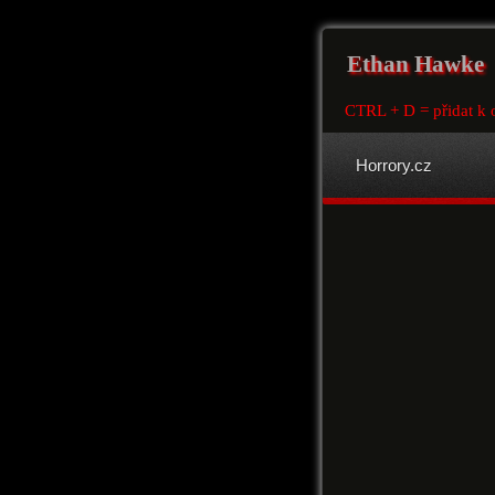
Ethan Hawke
CTRL + D = přidat k 
Horrory.cz