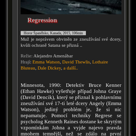
Regression
Horor Španělsko, Kanada, 2015, 106min
Muž je neprávem obviněn ze zneužívání své dcery,
kvůli ochraně Satana se přizná ..
Režie:
Alejandro Amenábar
Hrají
:
Emma Watson
,
David Thewlis
,
Lothaire
Bluteau
,
Dale Dickey
,
a další..
Minnesota, 1990: Detektiv Bruce Kenner
(Ethan Hawke) vyšetřuje případ Johna Graye
(David Dencik), který se přiznal k pohlavnímu
zneužívání své 17-ti leté dcery Angely (Emma
Watson), jediný problém je, že si nic
nepamatuje. Pomocí techniky Regrese se
psycholog Kenneth Raines dostane ke skrytým
vzpomínkám Johna a vyjde najevo pravda
mnohem temnější, než se zdálo na první