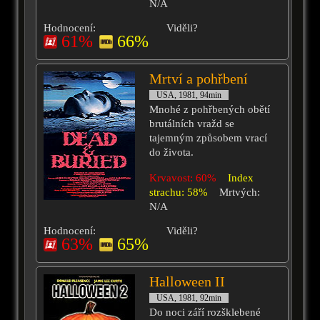
N/A
Hodnocení:
Viděli?
61%
66%
Mrtví a pohřbení
USA, 1981, 94min
Mnohé z pohřbených obětí
brutálních vražd se
tajemným způsobem vrací
do života.
Krvavost: 60%
Index
strachu: 58%
Mrtvých:
N/A
Hodnocení:
Viděli?
63%
65%
Halloween II
USA, 1981, 92min
Do noci září rozšklebené