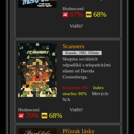
Hodnocení:
67%
68%
Viděli?
Scanners
Kanada , 1981, 103min
Skupina sociálních
odpadlíků s telepatickými
silami od Davida
Cronenberga.
Krvavost: 0%
Index
strachu: 80%
Mrtvých:
N/A
Hodnocení:
Viděli?
70%
68%
Přízrak lásky