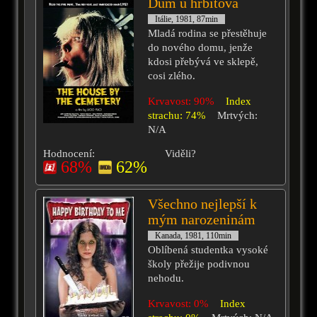
Dům u hřbitova
Itálie, 1981, 87min
Mladá rodina se přestěhuje
do nového domu, jenže
kdosi přebývá ve sklepě,
cosi zlého.
Krvavost: 90%
Index
strachu: 74%
Mrtvých:
N/A
Hodnocení:
Viděli?
68%
62%
Všechno nejlepší k
mým narozeninám
Kanada, 1981, 110min
Oblíbená studentka vysoké
školy přežije podivnou
nehodu.
Krvavost: 0%
Index