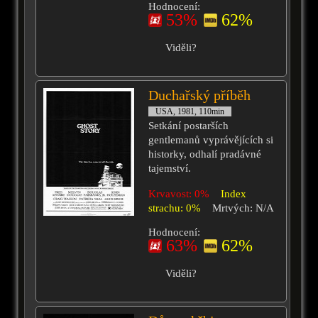
Hodnocení:
53%
62%
Viděli?
Duchařský příběh
USA, 1981, 110min
Setkání postarších
gentlemanů vyprávějících si
historky, odhalí pradávné
tajemství.
Krvavost: 0%
Index
strachu: 0%
Mrtvých: N/A
Hodnocení:
63%
62%
Viděli?