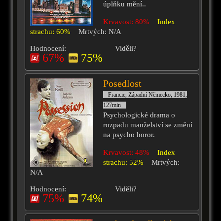
úplňku mění..
Krvavost: 80%
Index
strachu: 60%
Mrtvých: N/A
Hodnocení:
Viděli?
67%
75%
Posedlost
Francie, Západní Německo, 1981,
127min
Psychologické drama o
rozpadu manželství se změní
na psycho horor.
Krvavost: 48%
Index
strachu: 52%
Mrtvých:
N/A
Hodnocení:
Viděli?
75%
74%