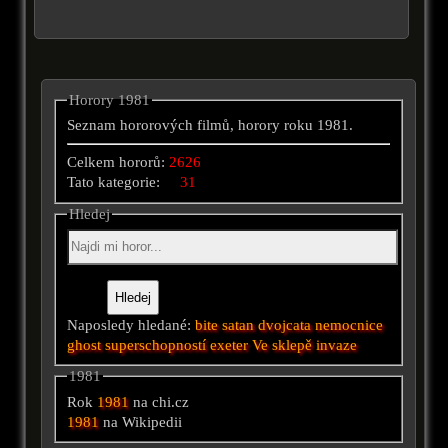
Horory 1981
Seznam hororových filmů, horory roku 1981.
Celkem hororů:
2626
Tato kategorie:
31
Hledej
Naposledy hledané:
bite
satan
dvojcata
nemocnice
ghost
superschopností
exeter
Ve sklepě
invaze
1981
Rok
1981
na chi.cz
1981
na Wikipedii