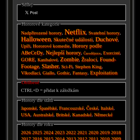
Sdílej
Hororové kategorie
Netflix
Nadpřirozené horory
,
,
Svatební horory
,
Halloween
Duchové
Skutečné události
,
,
,
Horory podle
,
Hororové komedie
,
Upíři
Nejlepší horory
ABeCeDy
,
,
,
,
Exorcisté
Čarodějnice
Zombie
Found-
Žraloci
GORE
,
,
,
,
Kanibalové
Slasher
Footage
,
,
Sci-Fi
,
Stephen King
,
Exploitation
Vlkodlaci
,
Giallo
,
Gothic
,
Fantasy
,
Oblíbené
CTRL+D = přidat k záložkám
Horory dle států
,
,
Francouzské
,
České
,
Italské
,
Japonské
Španělské
USA
,
Australské
,
Britské
,
Kanadské
,
Německé
Horory dle roku
2026
2025
2024
2023
2022
2021
2020
2019
2018
2017
2016
2015
2014
2013
2012
2011
2010
2009