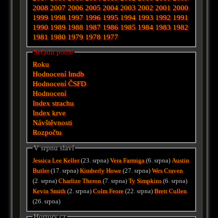
2008
2007
2006
2005
2004
2003
2002
2001
2000
1999
1998
1997
1996
1995
1994
1993
1992
1991
1990
1989
1988
1987
1986
1985
1984
1983
1982
1981
1980
1979
1978
1977
Seřadit podle
Roku
Hodnocení Imdb
Hodnocení ČSFD
Hodnocení
Index strachu
Index krve
Návštěvnosti
Rozpočtu
V srpnu slaví
Jessica Lee Keller
(23. srpna)
Vera Farmiga
(6. srpna)
Austin
Butler
(17. srpna)
Kimberly Howe
(27. srpna)
Wes Craven
(2. srpna)
Charlize Theron
(7. srpna)
Ty Simpkins
(6. srpna)
Kevin Smith
(2. srpna)
Colm Feore
(22. srpna)
Brett Cullen
(26. srpna)
Horrory.cz