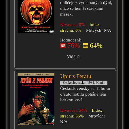
obličeje z vydlabaných dýní,
ulice se hemží stovkami
masek.
Krvavost: 0%
Index
strachu: 0%
Mrtvých: N/A
Hodnocení:
76%
64%
Viděli?
Upír z Feratu
Československo, 1981, 90min
Československý sci-fi horor
o automobilu poháněném
lidskou krví.
Krvavost: 54%
Index
strachu: 56%
Mrtvých:
N/A