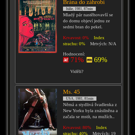
Brána do záhrobí
Itálie, 1981, 87min
Mladý pár nastěhovavší se
do domu objeví jednu ze
sedmi bran do pekel.
Krvavost: 0%
Index
strachu: 0%
Mrtvých: N/A
Hodnocení:
71%
69%
Viděli?
Ms. 45
USA, 1981, 81min
Němá a stydlivá švadlenka z
New Yorku byla znásilněna a
začala se mstít, na mužích..
Krvavost: 80%
Index
strachu: 40%
Mrtvých: 19