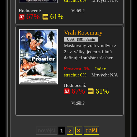
strachu: 0%
Mrtvých: N/A
Hodnocení:
Viděli?
67%
61%
Vrah Rosemary
USA, 1981, 89min
Maskovaný vrah v oděvu z
2.sv. války, jeden z filmů
definující subžánr slasher.
Krvavost: 0%
Index
strachu: 0%
Mrtvých: N/A
Hodnocení:
67%
61%
Viděli?
novější
1
2
3
další