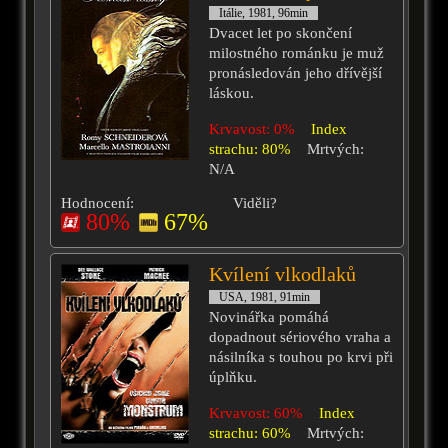
Itálie, 1981, 96min
Dvacet let po skončení
milostného románku je muž
pronásledován jeho dřívější
láskou.
Krvavost: 0%
Index
strachu: 80%
Mrtvých:
N/A
Hodnocení:
Viděli?
80%
67%
Kvílení vlkodlaků
USA, 1981, 91min
Novinářka pomáhá
dopadnout sériového vraha a
násilníka s touhou po krvi při
úplňku.
Krvavost: 60%
Index
strachu: 60%
Mrtvých: