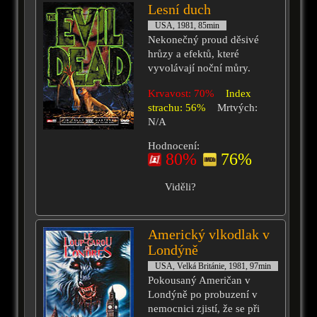
Lesní duch
USA, 1981, 85min
Nekonečný proud děsivé
hrůzy a efektů, které
vyvolávají noční můry.
Krvavost: 70%
Index
strachu: 56%
Mrtvých:
N/A
Hodnocení:
80%
76%
Viděli?
Americký vlkodlak v
Londýně
USA, Velká Británie, 1981, 97min
Pokousaný Američan v
Londýně po probuzení v
nemocnici zjistí, že se při