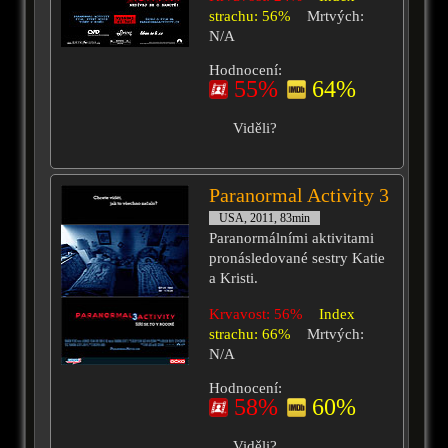
strachu: 56%
Mrtvých:
N/A
Hodnocení:
55%
64%
Viděli?
Paranormal Activity 3
USA, 2011, 83min
Paranormálními aktivitami
pronásledované sestry Katie
a Kristi.
Krvavost: 56%
Index
strachu: 66%
Mrtvých:
N/A
Hodnocení:
58%
60%
Viděli?