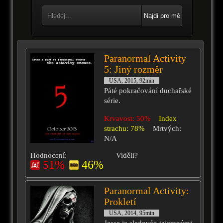
Najdi pro mě
Paranormal Activity
5: Jiný rozměr
USA, 2015, 92min
Páté pokračování duchařské
série.
Krvavost: 50%
Index
strachu: 78%
Mrtvých:
N/A
Hodnocení:
Viděli?
51%
46%
Paranormal Activity:
Prokletí
USA, 2014, 95min