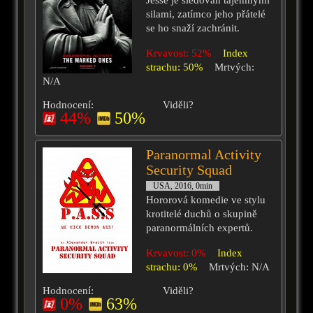
Jesse je sledován tajemnými
silami, zatímco jeho přátelé
se ho snaží zachránit.
Krvavost: 52%
Index
strachu: 50%
Mrtvých:
N/A
Hodnocení:
Viděli?
44%
50%
Paranormal Activity
Security Squad
USA, 2016, 0min
Hororová komedie ve stylu
krotitelé duchů o skupině
paranormálních expertů.
Krvavost: 0%
Index
strachu: 0%
Mrtvých: N/A
Hodnocení:
Viděli?
0%
63%