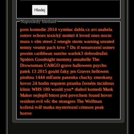
Naposledy hledané
porn
komedie 2014
vymitac dabla cz avi
anabela
ostrov
echoes
toxický mstitel 4
loved ones
nocni
mura v elm street 2
omegle
storm warning unrated
temny vesmir
pach krve 7
Du
if
nenarození
usmev
prosim
caribbean sunrise
warlok3
dobrodružni
Spiders
Goodnight mommy
annabelle
The
Drownsman
CARGO
grave halloween
psycho
patek 13 2015
gould
čaky
jen
Graves
hellowen
pirahna
1444
mlčanie
panenka chacky
zmeskany
hovor
24 hodin
requiem
piranha
černém
incidious
klinic
WHS
180
would you*
diabol
komedi
Mask
Maker
nejlepší
bitost
pod povrchem
found
hovor
resident evil
věc
the strangers
The Wolfman
kožená tvář
matka
mysteriozní
crimson peak
horror