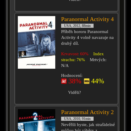
Paranormal Activity 4
USA, 2012, 88min
Příběh hororu Paranormal
Activity 4 volně navazuje na
druhý díl.
Krvavost: 60%
Index
strachu: 76%
Mrtvých:
N/A
Hodnocení:
38%
44%
Viděli?
Paranormal Activity 2
USA, 2010, 91min
Nevěřili byste, jak strašidelné
můžou být záběry z