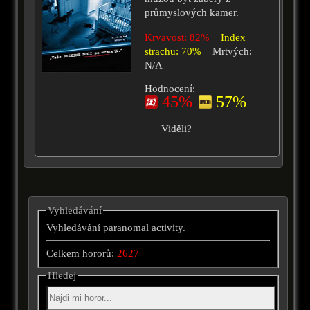
průmyslových kamer.
Krvavost: 82%
Index
strachu: 70%
Mrtvých:
N/A
Hodnocení:
45%
57%
Viděli?
Vyhledávání
Vyhledávání paranomal activity.
Celkem hororů:
2627
Hledej