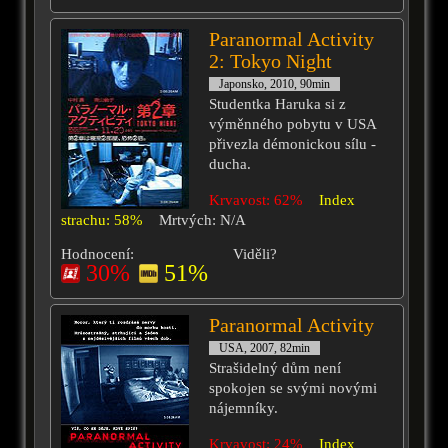
Paranormal Activity
2: Tokyo Night
Japonsko, 2010, 90min
Studentka Haruka si z
výměnného pobytu v USA
přivezla démonickou sílu -
ducha.
Krvavost: 62%
Index
strachu: 58%
Mrtvých: N/A
Hodnocení:
Viděli?
30%
51%
Paranormal Activity
USA, 2007, 82min
Strašidelný dům není
spokojen se svými novými
nájemníky.
Krvavost: 24%
Index