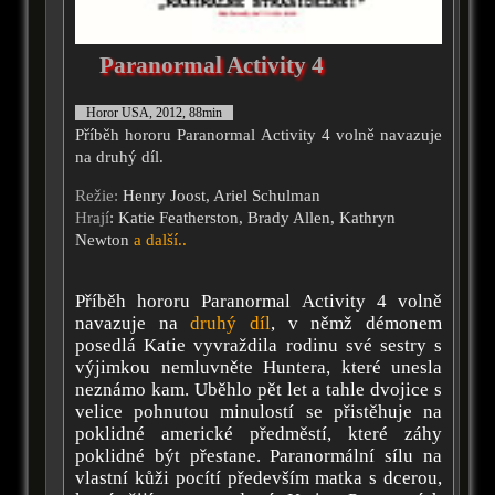
Paranormal Activity 4
Horor USA, 2012, 88min
Příběh hororu Paranormal Activity 4 volně navazuje
na druhý díl.
Režie:
Henry Joost, Ariel Schulman
Hrají
: Katie Featherston, Brady Allen, Kathryn
Newton
a další..
Příběh hororu Paranormal Activity 4 volně
navazuje na
druhý díl
, v němž démonem
posedlá Katie vyvraždila rodinu své sestry s
výjimkou nemluvněte Huntera, které unesla
neznámo kam. Uběhlo pět let a tahle dvojice s
velice pohnutou minulostí se přistěhuje na
poklidné americké předměstí, které záhy
poklidné být přestane. Paranormální sílu na
vlastní kůži pocítí především matka s dcerou,