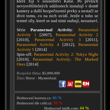
které žijí v sousedství Katie. Po prvních
nevysvětlitelných událostech instalují v domě
kamery a další bezpečnostní prvky a nestačí se
divit tomu, co na nich uvidí. Jenže u toho se
temné síly, které se nad nimi stahují, nezastaví.
Série
Paranormal Activity
:
Paranormal
Activity 1
[2007],
Paranormal Activity 2
[2010],
Paranormal Activity 3
[2011],
Paranormal Activity 4
[2012],
Paranormal
Activity 5
[2014]
Spin-off:
Paranormal Activity 2: Tokyo Night
[2010],
Paranormal Activity: The Marked
Ones
[2014]
Rozpočet filmu
: $5,000,000
Žánr
: Horor - Mysteriózní
46 %
Hodnocení horrory.cz:
38 %
Hodnocení dle csfd.cz:
44 %
Hodnocení imdb.com: