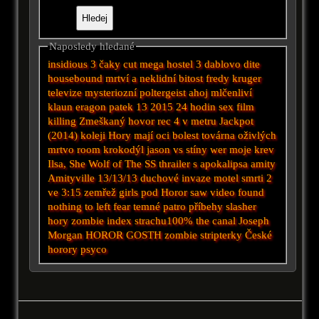
Naposledy hledané
insidious 3
čaky
cut
mega
hostel 3
dablovo dite
housebound
mrtví a neklidní
bitost
fredy kruger
televize
mysteriozní
poltergeist
ahoj
mlčenliví
klaun
eragon
patek 13 2015
24 hodin
sex film
killing
Zmeškaný hovor
rec 4
v metru
Jackpot
(2014)
koleji
Hory mají oci
bolest
továrna oživlých
mrtvo
room
krokodýl
jason vs
stíny
wer
moje krev
Ilsa, She Wolf of The SS
thrailer
s
apokalipsa
amity
Amityville
13/13/13
duchové
invaze
motel smrti 2
ve 3:15 zemřež
girls
pod
Horor saw
video
found
nothing to left fear
temné patro
příbehy
slasher
hory
zombie
index strachu100%
the canal
Joseph
Morgan
HOROR GOSTH
zombie stripterky
České
horory
psyco