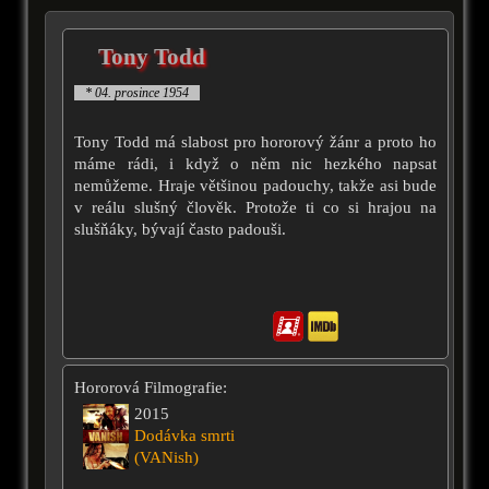
Tony Todd
* 04. prosince 1954
Tony Todd má slabost pro hororový žánr a proto ho
máme rádi, i když o něm nic hezkého napsat
nemůžeme. Hraje většinou padouchy, takže asi bude
v reálu slušný člověk. Protože ti co si hrajou na
slušňáky, bývají často padouši.
Hororová Filmografie:
2015
Dodávka smrti
(VANish)