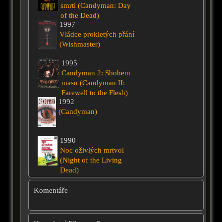
smrti (Candyman: Day
of the Dead)
1997
Vládce prokletých přání
(Wishmaster)
1995
Candyman 2: Sbohem
masu (Candyman II:
Farewell to the Flesh)
1992
(Candyman)
1990
Noc oživlých mrtvol
(Night of the Living
Dead)
Komentáře