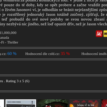
jí vesmírem za pomocí kosmických lodí. V jedné z nich je Jas
é pouze do té doby, kdy se opět probere a začne vraždit pos
ž o živém Jasonovi ví, je odhodlán se bránit nejrůznějšími způ
 je rozstřílený jednoruký Jason totálně zničený, zjišťují, že
 teď probudil do své nové podoby se svou novou zbraní a
iny nezbývá nic jiného, než loď opustit dřív, než je Jason všech
$11,000,000
Kanada
-Fi - Thriller
60 %
35 %
y.cz:
Hodnocení dle csfd.cz:
Hodnocení imdb
oru
.
Rating
3
z
5
(
6
)