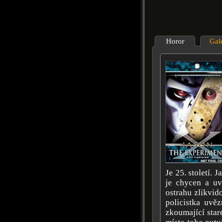
Horor
Gal
Je 25. století. 
je chycen a uv
ostrahu zlikvid
policistka uvě
zkoumající staré