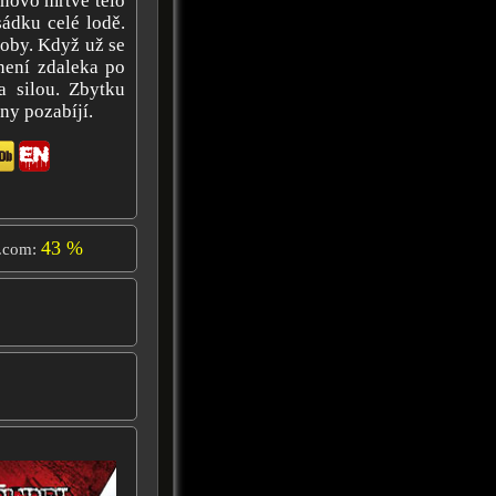
onovo mrtvé tělo
ádku celé lodě.
soby. Když už se
 není zdaleka po
 silou. Zbytku
ny pozabíjí.
43 %
.com: