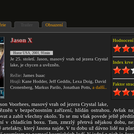
érie
Trailer
Obsazení
Jason X
Hodnocen
Horor USA, 2001, 91min
Je 25. století. Jason, masový vrah od jezera Crystal
Index krv
lake, je chycen a uvězněn.
Režie:
James Isaac
Hrají
: Kane Hodder, Jeff Geddis, Lexa Doig, David
Faktor str
Cronenberg, Markus Parilo, Jonathan Potts,
a další..
Jason Voorhees, masový vrah od jezera Crystal lake,
ězněn v bezpečnostním zařízení, hlídán ostrahou. Avšak na
ovat a zabít všechny okolo. To se mu však povede ještě předt
zní v chladícím boxu. Tam, zmrzlý přetrvá nějakou dobu, n
 artefakty, který Jasona najde. V tu dobu už dávno lidé na plan