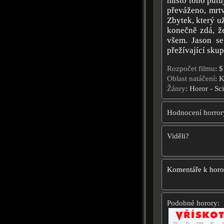
místo toho putu
převáženo, mrtv
Zbytek, který u
konečně zdá, že
všem. Jason se
přežívající skup
Rozpočet filmu
: 
Oblast natáčení
: 
Žánry
: Horor - Sci
Hodnocení horror
Viděli?
Komentáře k hor
Podobné horory: