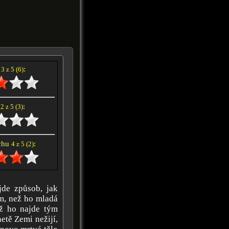
í
:
3 z 5 (6)
e
:
2 z 5 (3)
achu
:
4 z 5 (2)
jde způsob, jak
ím, než ho mladá
ež ho najde tým
etě Zemi nežijí,