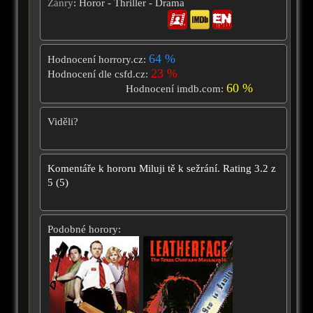
Žánry
: Horor - Thriller - Drama
64 %
Hodnocení horrory.cz:
23 %
Hodnocení dle csfd.cz:
60 %
Hodnocení imdb.com:
Viděli?
Komentáře k hororu
Miluji tě k sežrání.
Rating
3.2
z
5
(
5
)
Podobné horory: