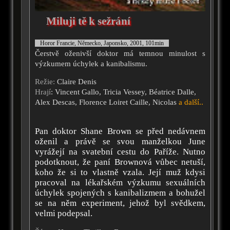
Miluji tě k sežrání
Horor Francie, Německo, Japonsko, 2001, 101min
Čerstvě oženivší doktor má temnou minulost s
výzkumem úchylek a kanibalismu.
Režie:
Claire Denis
Hrají
: Vincent Gallo, Tricia Vessey, Béatrice Dalle,
Alex Descas, Florence Loiret Caille, Nicolas
a další..
Pan doktor Shane Brown se před nedávnem
oženil a právě se svou manželkou June
vyrážejí na svatební cestu do Paříže. Nutno
podotknout, že paní Brownová vůbec netuší,
koho že si to vlastně vzala. Její muž kdysi
pracoval na lékařském výzkumu sexuálních
úchylek spojených s kanibalizmem a bohužel
se na něm experiment, jehož byl svědkem,
velmi podepsal.