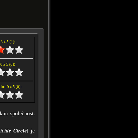
í
:
3 z 5 (1)
e
:
0 z 5 (0)
achu
:
0 z 5 (0)
kou společnost.
icide Circle
]
je