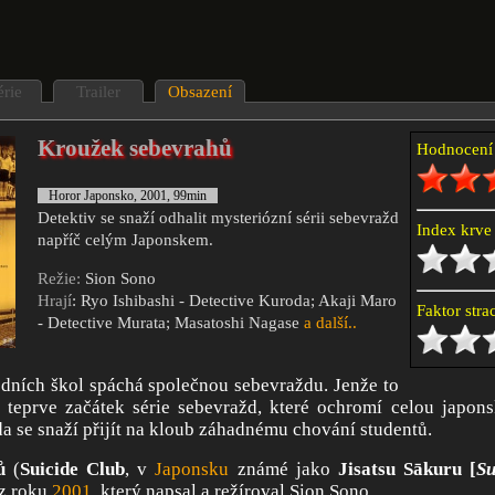
érie
Trailer
Obsazení
Kroužek sebevrahů
Hodnocen
Horor Japonsko, 2001, 99min
Detektiv se snaží odhalit mysteriózní sérii sebevražd
Index krv
napříč celým Japonskem.
Režie:
Sion Sono
Hrají
: Ryo Ishibashi - Detective Kuroda; Akaji Maro
Faktor str
- Detective Murata; Masatoshi Nagase
a další..
edních škol spáchá společnou sebevraždu. Jenže to
 teprve začátek série sebevražd, které ochromí celou japons
a se snaží přijít na kloub záhadnému chování studentů.
ů
(
Suicide Club
, v
Japonsku
známé jako
Jisatsu Sākuru [
Su
z roku
2001
, který napsal a režíroval Sion Sono.