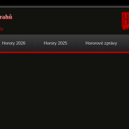
vrahů
dy
Horory 2026
Horory 2025
Hororové zprávy