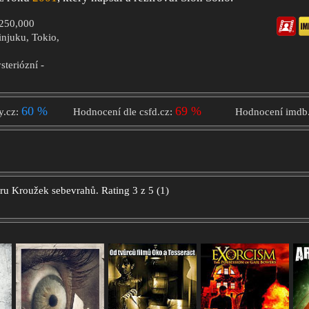
$250,000
Šinjuku, Tokio,
steriózní -
60 %
69 %
y.cz:
Hodnocení dle csfd.cz:
Hodnocení imdb
oru
Kroužek sebevrahů.
Rating
3
z
5
(
1
)