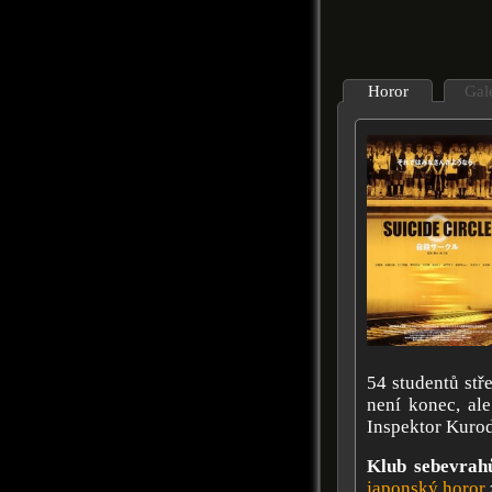
Horor
Gal
54 studentů stř
není konec, ale
Inspektor Kurod
Klub sebevrah
japonský horor