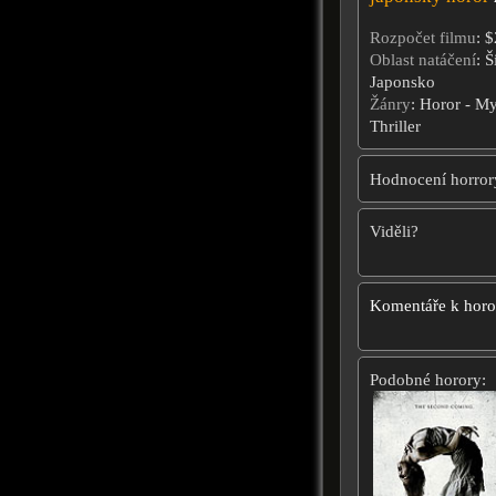
Rozpočet filmu
: 
Oblast natáčení
: 
Japonsko
Žánry
: Horor - My
Thriller
Hodnocení horror
Viděli?
Komentáře k hor
Podobné horory: