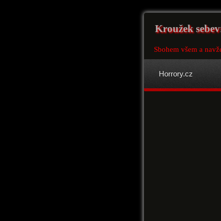
Kroužek sebe
Sbohem všem a navž
Horrory.cz