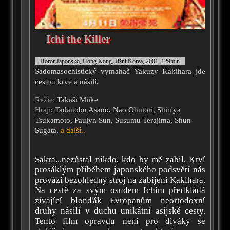
Ichi the Killer
Horor Japonsko, Hong Kong, Jižní Korea, 2001, 129min
Sadomasochistický vymahač Yakuzy Kakihara jde
cestou krve a násilí.
Režie:
Takaši Miike
Hrají
: Tadanobu Asano, Nao Ohmori, Shin'ya
Tsukamoto, Paulyn Sun, Susumu Terajima, Shun
Sugata,
a další..
Sakra...nezůstal nikdo, kdo by mě zabil. Krví
prosáklým příběhem japonského podsvětí nás
provází bezohledný stroj na zabíjení Kakihara.
Na cestě za svým osudem Ichim předkládá
zívající blonďák Evropanům neortodoxní
druhy násilí v duchu unikátní asijské cesty.
Tento film opravdu není pro diváky se