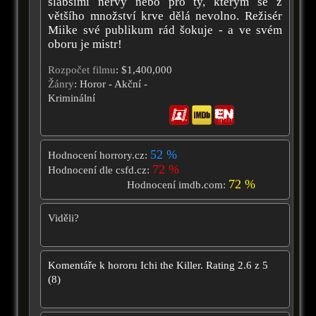
slabšími nervy nebo pro ty, kterým se z
většího množství krve dělá nevolno. Režisér
Miike své publikum rád šokuje - a ve svém
oboru je mistr!
Rozpočet filmu
: $1,400,000
Žánry
: Horor - Akční -
Kriminální
52 %
Hodnocení horrory.cz:
72 %
Hodnocení dle csfd.cz:
72 %
Hodnocení imdb.com:
Viděli?
Komentáře k hororu
Ichi the Killer.
Rating
2.6
z
5
(
8
)