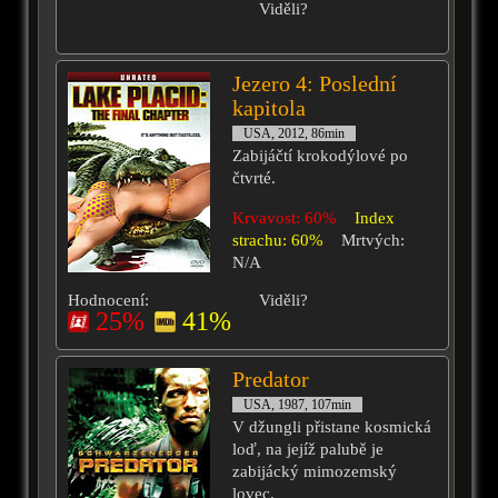
Viděli?
Jezero 4: Poslední
kapitola
USA, 2012, 86min
Zabijáčtí krokodýlové po
čtvrté.
Krvavost: 60%
Index
strachu: 60%
Mrtvých:
N/A
Hodnocení:
Viděli?
25%
41%
Predator
USA, 1987, 107min
V džungli přistane kosmická
loď, na jejíž palubě je
zabijácký mimozemský
lovec.