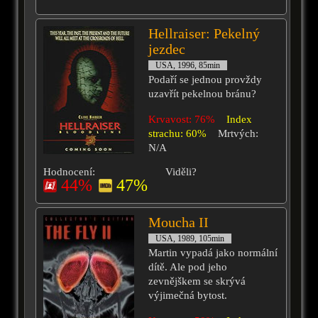
Hellraiser: Pekelný
jezdec
USA, 1996, 85min
Podaří se jednou provždy
uzavřít pekelnou bránu?
Krvavost: 76%
Index
strachu: 60%
Mrtvých:
N/A
Hodnocení:
Viděli?
44%
47%
Moucha II
USA, 1989, 105min
Martin vypadá jako normální
dítě. Ale pod jeho
zevnějškem se skrývá
výjimečná bytost.