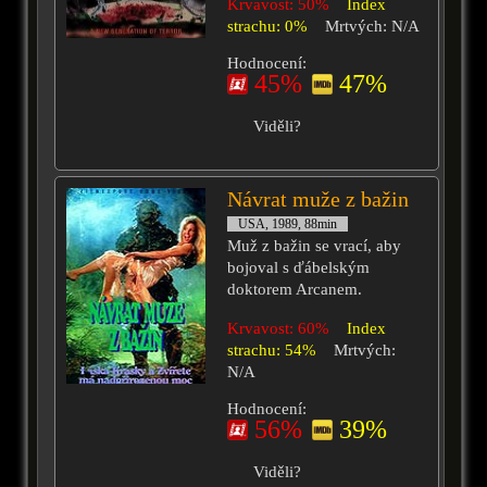
Krvavost: 50%
Index
strachu: 0%
Mrtvých: N/A
Hodnocení:
45%
47%
Viděli?
Návrat muže z bažin
USA, 1989, 88min
Muž z bažin se vrací, aby
bojoval s ďábelským
doktorem Arcanem.
Krvavost: 60%
Index
strachu: 54%
Mrtvých:
N/A
Hodnocení:
56%
39%
Viděli?