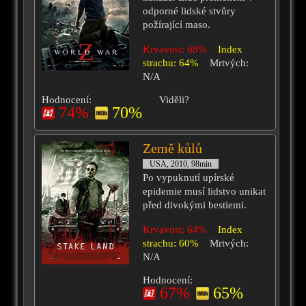
odporné lidské stvůry
požírající maso.
Krvavost: 68%
Index
strachu: 64%
Mrtvých:
N/A
Hodnocení:
Viděli?
74%
70%
Země kůlů
USA, 2010, 98min
Po vypuknutí upírské
epidemie musí lidstvo unikat
před divokými bestiemi.
Krvavost: 64%
Index
strachu: 60%
Mrtvých:
N/A
Hodnocení:
67%
65%