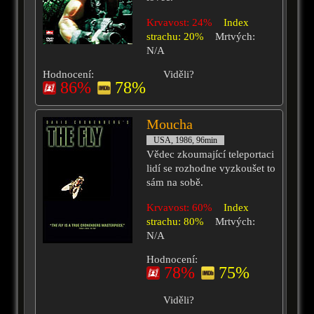
Krvavost: 24%
Index
strachu: 20%
Mrtvých:
N/A
Hodnocení:
Viděli?
86%
78%
Moucha
USA, 1986, 96min
Vědec zkoumající teleportaci
lidí se rozhodne vyzkoušet to
sám na sobě.
Krvavost: 60%
Index
strachu: 80%
Mrtvých:
N/A
Hodnocení:
78%
75%
Viděli?