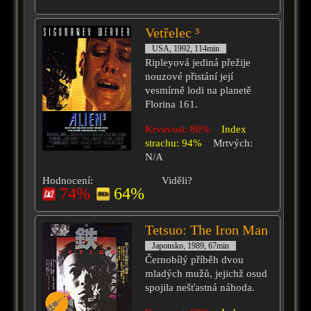
Vetřelec ³
USA, 1992, 114min
Ripleyová jediná přežije
nouzové přistání její
vesmírně lodi na planetě
Florina 161.
Krvavost: 80%
Index
strachu: 94%
Mrtvých:
N/A
Hodnocení:
Viděli?
74%
64%
Tetsuo: The Iron Man
Japonsko, 1989, 67min
Černobílý příběh dvou
mladých mužů, jejichž osud
spojila nešťastná náhoda.