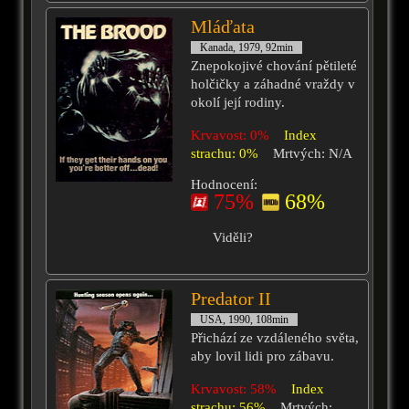
Mláďata
Kanada, 1979, 92min
Znepokojivé chování pětileté
holčičky a záhadné vraždy v
okolí její rodiny.
Krvavost: 0%
Index
strachu: 0%
Mrtvých: N/A
Hodnocení:
75%
68%
Viděli?
Predator II
USA, 1990, 108min
Přichází ze vzdáleného světa,
aby lovil lidi pro zábavu.
Krvavost: 58%
Index
strachu: 56%
Mrtvých: