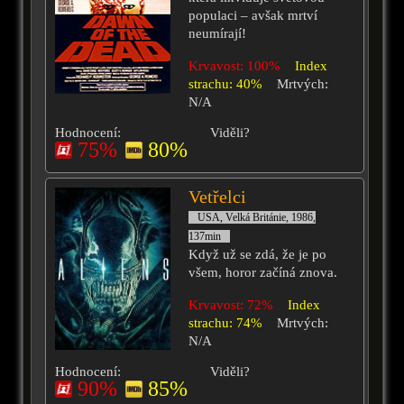
populaci – avšak mrtví
neumírají!
Krvavost: 100%
Index
strachu: 40%
Mrtvých:
N/A
Hodnocení:
Viděli?
75%
80%
Vetřelci
USA, Velká Británie, 1986,
137min
Když už se zdá, že je po
všem, horor začíná znova.
Krvavost: 72%
Index
strachu: 74%
Mrtvých:
N/A
Hodnocení:
Viděli?
90%
85%