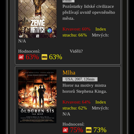
93min
Pozůstatky lidské civilizace
přežívají uvnitř opevněného
města.
Krvavost: 60%
Index
strachu: 66%
Mrtvých:
N/A
Hodnocení:
Viděli?
63%
63%
Mlha
USA, 2007, 126min
Horor na motivy mistra
hororů Stephena Kinga.
Krvavost: 64%
Index
strachu: 62%
Mrtvých:
N/A
Hodnocení:
75%
73%