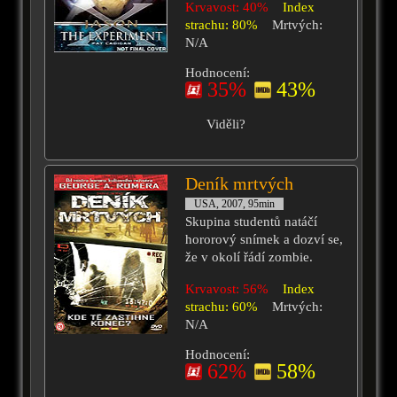
Krvavost: 40%
Index
strachu: 80%
Mrtvých:
N/A
Hodnocení:
35%
43%
Viděli?
Deník mrtvých
USA, 2007, 95min
Skupina studentů natáčí
hororový snímek a dozví se,
že v okolí řádí zombie.
Krvavost: 56%
Index
strachu: 60%
Mrtvých:
N/A
Hodnocení:
62%
58%