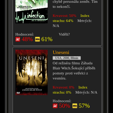
chybě personálu zemře. Tím
to nekončí.
Krvavost: 50%
Index
strachu: 64%
Mrtvých:
N/A
Hodnocení:
Viděli?
48%
61%
Uneseni
USA, 2006, 88min
Od režiséra filmu Záhada
Blair Witch.Šokující příběh
pomsty proti vetřelci z
vesmíru.
Krvavost: 0%
Index
strachu: 0%
Mrtvých: N/A
Hodnocení:
50%
57%