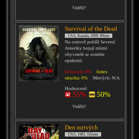
Viděli?
Survival of the Dead
USA, Kanada, 2009, 90min
Na ostrově poblíž Severní
Ameriky bojují místní
obyvatelé se zombie
epidemií.
Krvavost: 0%
Index
strachu: 0%
Mrtvých: N/A
Hodnocení:
55%
50%
Viděli?
Den mrtvých
USA, 1985, 102min