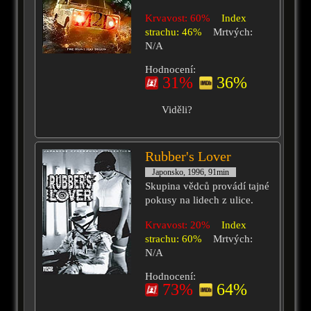
Krvavost: 60%
Index
strachu: 46%
Mrtvých:
N/A
Hodnocení:
31%
36%
Viděli?
Rubber's Lover
Japonsko, 1996, 91min
Skupina vědců provádí tajné
pokusy na lidech z ulice.
Krvavost: 20%
Index
strachu: 60%
Mrtvých:
N/A
Hodnocení:
73%
64%