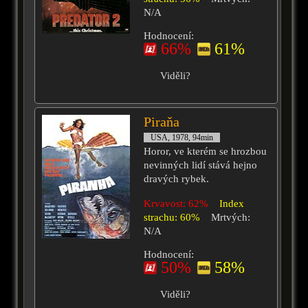
N/A
Hodnocení:
66%
61%
Viděli?
Piraňa
USA, 1978, 94min
Horor, ve kterém se hrozbou
nevinných lidí stává hejno
dravých rybek.
Krvavost: 62%
Index
strachu: 60%
Mrtvých:
N/A
Hodnocení:
50%
58%
Viděli?