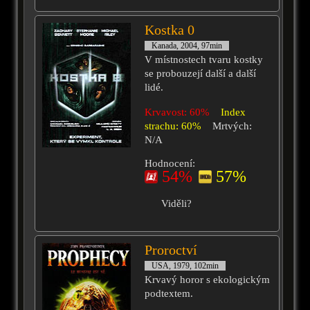
Kostka 0
Kanada, 2004, 97min
V místnostech tvaru kostky
se probouzejí další a další
lidé.
Krvavost: 60%
Index
strachu: 60%
Mrtvých:
N/A
Hodnocení:
54%
57%
Viděli?
Proroctví
USA, 1979, 102min
Krvavý horor s ekologickým
podtextem.