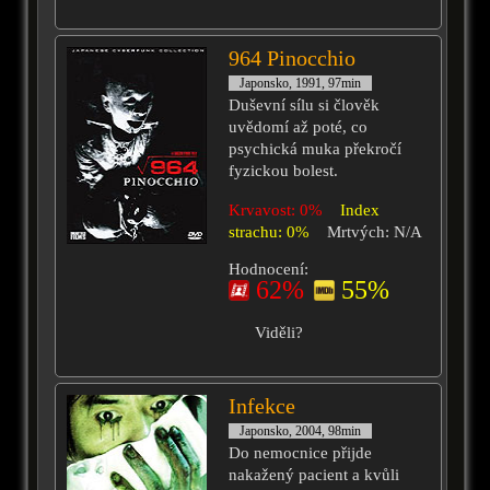
964 Pinocchio
Japonsko, 1991, 97min
Duševní sílu si člověk
uvědomí až poté, co
psychická muka překročí
fyzickou bolest.
Krvavost: 0%
Index
strachu: 0%
Mrtvých: N/A
Hodnocení:
62%
55%
Viděli?
Infekce
Japonsko, 2004, 98min
Do nemocnice přijde
nakažený pacient a kvůli