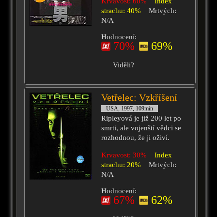
Krvavost: 60%
Index
strachu: 40%
Mrtvých:
N/A
Hodnocení:
70%
69%
Viděli?
Vetřelec: Vzkříšení
USA, 1997, 109min
Ripleyová je již 200 let po
smrti, ale vojenští vědci se
rozhodnou, že ji oživí.
Krvavost: 30%
Index
strachu: 20%
Mrtvých:
N/A
Hodnocení:
67%
62%