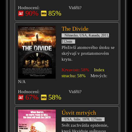
Hodnocení:
Viděli?
90%
85%
The Divide
Německo, USA, Kanada, 2011,
112min
Přeživší atomového útoku se
skrývají v protiatomovém
krytu.
Krvavost: 58%
Index
strachu: 58%
Mrtvých:
N/A
Hodnocení:
Viděli?
67%
58%
Úsvit mrtvých
USA, Itálie, 1978, 127min
Svět zachvátila epidemie,
která likviduje světovou