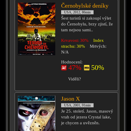
Černobylské deníky
USA, 2012, 86min
Šest turistů si zakoupí výlet
do Černobylu, brzy zjistí, že
tam nejsou sami..
Krvavost: 30%
Index
strachu: 30%
Mrtvých:
N/A
Hodnocení:
47%
50%
Viděli?
Jason X
USA, 2001, 91min
Je 25. století. Jason, masový
vrah od jezera Crystal lake,
je chycen a uvězněn.