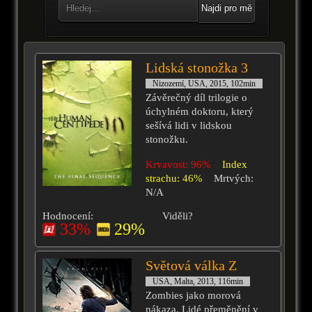
Najdi pro mě
Lidská stonožka 3
Nizozemí, USA, 2015, 102min
Závěrečný díl trilogie o
úchylném doktoru, který
sešívá lidi v lidskou
stonožku.
Krvavost: 96%
Index
strachu: 46%
Mrtvých:
N/A
Hodnocení:
Viděli?
33%
29%
Světová válka Z
USA, Malta, 2013, 116min
Zombies jako morová
nákaza. Lidé přeměnění v