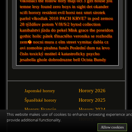
vlkodlaci
the follow
hory mají oči 3
girl house
jou
temne lesy
found
zero boys
in sight
det okander
scifi horory
resident evil
horsi nez smrt
sirotek
parlol
vlkodlak 2010
PACH KRVE7
in
pod zemou
28 týždňov potom
V/H/S/2
bytod
collection
kanibalstvi
jízda do pekel
Misk
grace the poseidon
gothic
holic
pátek třinactého
veronika se rozhodla
zem�
nocni mura z elm street
vymitac dabla cz
avi
zomobie
pirahna
funés
Poslední dum na levo
čislo
toxický mstitel 4
katastroficky
psycho
jesabella
ghole
dobrodruzne
bell
Ocista
Bundy
Horory 2026
Japonské horory
Horory 2025
Španělské horory
Horory Francie
Horory 2024
This website makes use of cookies to enhance browsing experience an
České horory
Horory 2023
provide additional functionality.
Allow cookies