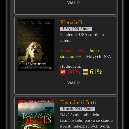
Viděli?
Přenašeči
USA, 2009, 84min
Pandemie USA smrtícím
virem.
Krvavost: 0%
Index
strachu: 0%
Mrtvých: N/A
Hodnocení:
60%
61%
Viděli?
Tasmánští čerti
Kanada, 2013, 85min
Návštěvníci odlehlého
tasmánského parku se stanou
kořistí nebezpečných tvorů.