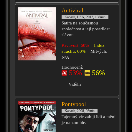
Antiviral
Kanada, USA, 2012, 108min
Satira na současnou
společnost a její posedlost
slávou.
Krvavost: 60%
Index
strachu: 60%
Mrtvých:
N/A
Hodnocení:
53%
56%
Viděli?
Pontypool
Kanada, 2008, 93min
Tajemný vir zabíjí lidi a mění
je na zombie.