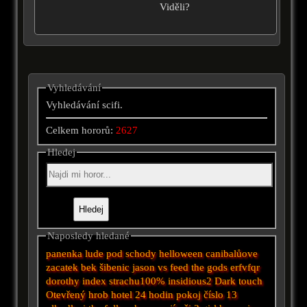
Viděli?
Vyhledávání
Vyhledávání scifi.
Celkem hororů:
2627
Hledej
Naposledy hledané
panenka
lude pod schody
helloween
canibalůove
zacatek
bek
šibenic
jason vs
feed the gods
erfvfqr
dorothy
index strachu100%
insidious2
Dark touch
Otevřený hrob
hotel
24 hodin
pokoj číslo 13