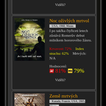
Viděli?
Noc oživlých mrtvol
USA, 1968, 96min
I po takřka čtyřiceti letech
zůstává Romerův debut
milníkem hororového žánru.
Krvavost: 72%
Index
strachu: 62%
Mrtvých:
N/A
Hodnocení:
81%
79%
Viděli?
Země mrtvých
Kanada, Francie, USA, 2005,