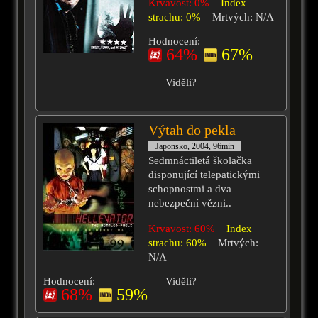
Krvavost: 0%
Index
strachu: 0%
Mrtvých: N/A
Hodnocení:
64%
67%
Viděli?
Výtah do pekla
Japonsko, 2004, 96min
Sedmnáctiletá školačka
disponující telepatickými
schopnostmi a dva
nebezpeční vězni..
Krvavost: 60%
Index
strachu: 60%
Mrtvých:
N/A
Hodnocení:
Viděli?
68%
59%