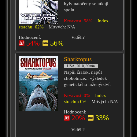
byly natočeny se utkají
spolu.
Krvavost: 58%
Index
strachu: 62%
Mrtvých: N/A
Hodnocení:
Viděli?
54%
56%
Sharktopus
USA, 2010, 89min
Napůl žralok, napůl
chobotnice... výsledek
genetického inženýrství.
Krvavost: 0%
Index
strachu: 0%
Mrtvých: N/A
Hodnocení:
20%
33%
Viděli?