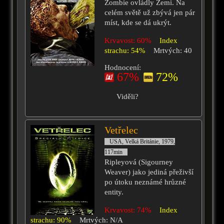
Zombie ovládly Zemi. Na
celém světě už zbývá jen pár
míst, kde se dá ukrýt.
Krvavost: 60%
Index
strachu: 54%
Mrtvých: 40
Hodnocení:
67%
72%
Viděli?
Vetřelec
USA, Velká Británie, 1979,
117min
Ripleyová (Sigourney
Weaver) jako jediná přeživší
po útoku neznámé hrůzné
entity.
Krvavost: 74%
Index
strachu: 90%
Mrtvých: N/A