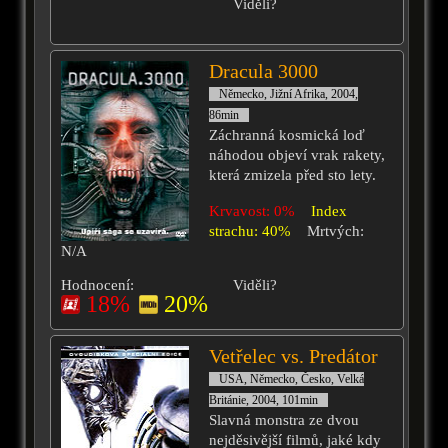
Viděli?
Dracula 3000
Německo, Jižní Afrika, 2004,
86min
Záchranná kosmická loď
náhodou objeví vrak rakety,
která zmizela před sto lety.
Krvavost: 0%
Index
strachu: 40%
Mrtvých:
N/A
Hodnocení:
Viděli?
18%
20%
Vetřelec vs. Predátor
USA, Německo, Česko, Velká
Británie, 2004, 101min
Slavná monstra ze dvou
nejděsivější filmů, jaké kdy