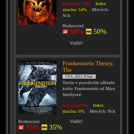
Krvavost: 54%
Index
strachu: 54%
Mrtvých:
N/A
Hodnocení:
68%
50%
Viděli?
Frankenstein Theory,
The
USA, 2013, 87min
Teorie o pravdivém základu
knihy Frankenstein od Mary
Shellyové.
Krvavost: 0%
Index
strachu: 0%
Mrtvých: N/A
Hodnocení:
Viděli?
35%
35%