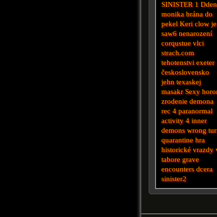
SINISTER 1
Dde
monika
brána do
pekel
Keri
clow
j
saw6
nenarození
corqustue
vlci
strach.com
tehotenstvi
exeter
československo
jehn
texaskej
masakr
Sexy horo
zrodenie demona
rec 4
paranormal
activity 4
inner
demons
wrong tu
quarantine
hra
historické
vrazdy 
tabore
grave
encounters
dcera
sinister2