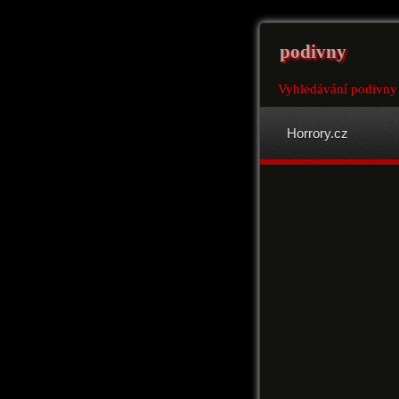
podivny
Vyhledávání podivny 
Horrory.cz