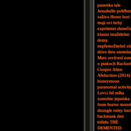
panenka
tale
Jessabelle
pohřbe
zaživa
Horor
hori
maji oci
tichy
exprimnet
slunečn
klauni
strašidelne
domy
nepřemožitelné zl
drive thru
smrteln
Mars
osvícení
zo
o ptakoch
Rachae
Coopes
Alien
Abduction (2014)
honeymoon
paranomal activit
Lovci lid
mlha
zomobie
jepniska
from
horror
monst
dzungle
ruiny
bac
backmask
den
trifidu
THE
DEMENTED