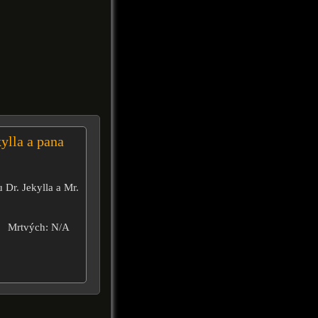
ylla a pana
 Dr. Jekylla a Mr.
Mrtvých: N/A