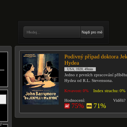
Najdi pro mě
Podivný případ doktora Jek
Hydea
USA, 1920, 49min
Jedno z prvních zpracování příběhu
Hydea od R.L. Stevensona.
Krvavost: 0%
Index strachu: 0%
Hodnocení:
Viděli?
75%
71%
né