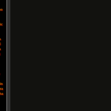
na
ic
o
é
m
l
y
in
ra
ha