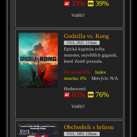
33%
39%
Viděli?
Godzilla vs. Kong
USA, 2021, 113min
Epická kapitola světa
monster, největších gigantů,
které Země poznala.
Krvavost: 0%
Index
strachu: 0%
Mrtvých: N/A
Hodnocení:
65%
76%
Viděli?
Obchodník s hrůzou
USA, 1993, 120min