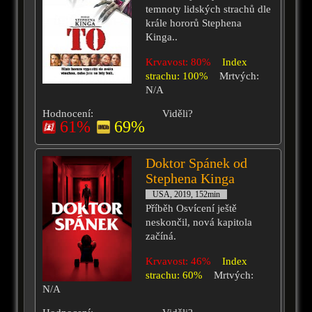
temnoty lidských strachů dle
krále hororů Stephena
Kinga..
Krvavost: 80%
Index
strachu: 100%
Mrtvých:
N/A
Hodnocení:
Viděli?
61%
69%
Doktor Spánek od
Stephena Kinga
USA, 2019, 152min
Příběh Osvícení ještě
neskončil, nová kapitola
začíná.
Krvavost: 46%
Index
strachu: 60%
Mrtvých:
N/A