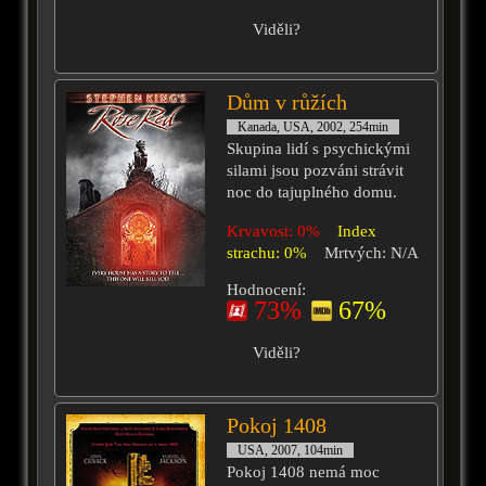
Viděli?
Dům v růžích
Kanada, USA, 2002, 254min
Skupina lidí s psychickými
silami jsou pozváni strávit
noc do tajuplného domu.
Krvavost: 0%
Index
strachu: 0%
Mrtvých: N/A
Hodnocení:
73%
67%
Viděli?
Pokoj 1408
USA, 2007, 104min
Pokoj 1408 nemá moc