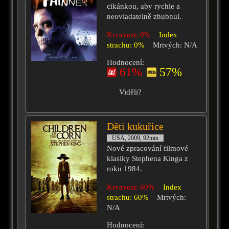
cikánkou, aby rychle a
neovladatelně zhubnul.
Krvavost: 0%
Index
strachu: 0%
Mrtvých: N/A
Hodnocení:
61%
57%
Viděli?
Děti kukuřice
USA, 2009, 92min
Nové zpracování filmové
klasiky Stephena Kinga z
roku 1984.
Krvavost: 60%
Index
strachu: 60%
Mrtvých:
N/A
Hodnocení: