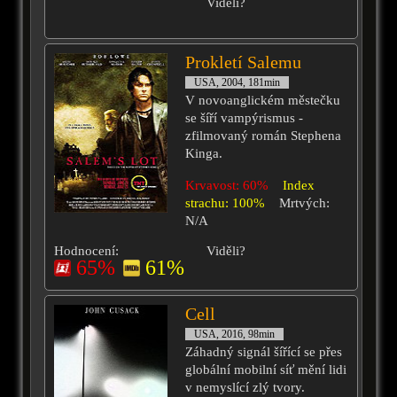
Viděli?
Prokletí Salemu
USA, 2004, 181min
V novoanglickém městečku
se šíří vampýrismus -
zfilmovaný román Stephena
Kinga.
Krvavost: 60%
Index
strachu: 100%
Mrtvých:
N/A
Hodnocení:
Viděli?
65%
61%
Cell
USA, 2016, 98min
Záhadný signál šířící se přes
globální mobilní síť mění lidi
v nemyslící zlý tvory.