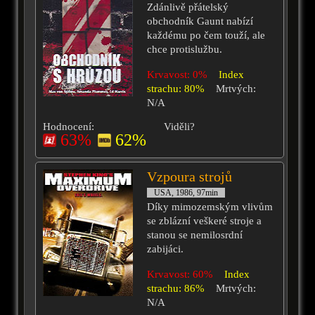
Zdánlivě přátelský
obchodník Gaunt nabízí
každému po čem touží, ale
chce protislužbu.
Krvavost: 0%
Index
strachu: 80%
Mrtvých:
N/A
Hodnocení:
Viděli?
63%
62%
Vzpoura strojů
USA, 1986, 97min
Díky mimozemským vlivům
se zblázní veškeré stroje a
stanou se nemilosrdní
zabijáci.
Krvavost: 60%
Index
strachu: 86%
Mrtvých:
N/A