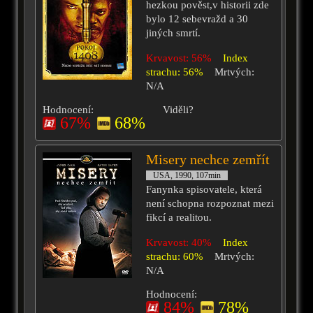
hezkou pověst,v historii zde
bylo 12 sebevražd a 30
jiných smrtí.
Krvavost: 56%
Index
strachu: 56%
Mrtvých:
N/A
Hodnocení:
Viděli?
67%
68%
Misery nechce zemřít
USA, 1990, 107min
Fanynka spisovatele, která
není schopna rozpoznat mezi
fikcí a realitou.
Krvavost: 40%
Index
strachu: 60%
Mrtvých:
N/A
Hodnocení:
84%
78%