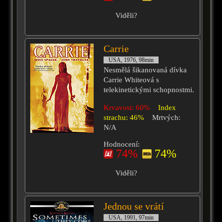
Viděli?
Carrie
USA, 1976, 98min
Nesmělá šikanovaná dívka
Carrie Whiteová s
telekinetickými schopnostmi.
Krvavost: 60%
Index
strachu: 46%
Mrtvých:
N/A
Hodnocení:
74%
74%
Viděli?
Jednou se vrátí
USA, 1991, 97min