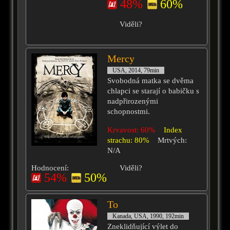
48%
60%
Viděli?
Mercy
USA, 2014, 79min
Svobodná matka se dvěma
chlapci se starají o babičku s
nadpřirozenými
schopnostmi.
Krvavost: 60%
Index
strachu: 80%
Mrtvých:
N/A
Hodnocení:
Viděli?
54%
50%
To
Kanada, USA, 1990, 192min
Zneklidňující výlet do