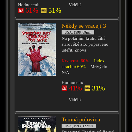
Hodnocení:
Viděli?
61%
51%
Někdy se vracejí 3
USA, 1998, 89min
Na polárním kruhu číhá
starověké zlo, připraveno
udeřit. Znova.
Krvavost: 60%
Index
strachu: 60%
Mrtvých:
N/A
Hodnocení:
41%
31%
Viděli?
Temná polovina
USA, 1993, 122min