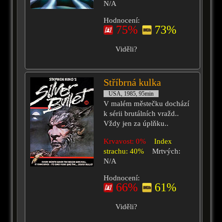
N/A
Hodnocení:
75%
73%
Viděli?
Stříbrná kulka
USA, 1985, 95min
V malém městečku dochází
k sérii brutálních vražd..
Vždy jen za úplňku..
Krvavost: 0%
Index
strachu: 40%
Mrtvých:
N/A
Hodnocení:
66%
61%
Viděli?