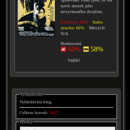
Spisovatel Thad zjistí, že má
navíc mozek jeho
nevyvinutého dvojčete.
Krvavost: 44%
Index
strachu: 66%
Mrtvých:
N/A
Hodnocení:
60%
58%
Viděli?
Vyhledávání
Vyhledávání king.
Celkem hororů:
2627
Hledej