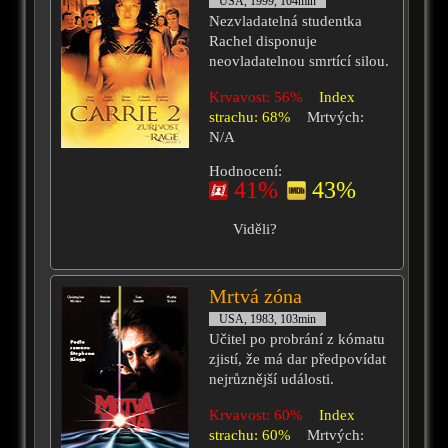
USA, 1999, 104min
Nezvladatelná studentka
Rachel disponuje
neovladatelnou smrtící silou.
Krvavost: 56%
Index
strachu: 68%
Mrtvých:
N/A
Hodnocení:
41%
43%
Viděli?
Mrtvá zóna
USA, 1983, 103min
Učitel po probrání z kómatu
zjistí, že má dar předpovídat
nejrůznější události.
Krvavost: 60%
Index
strachu: 60%
Mrtvých: