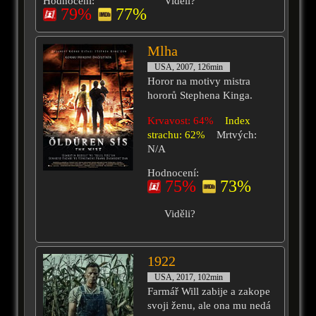
Hodnocení:
Viděli?
79%
77%
Mlha
USA, 2007, 126min
Horor na motivy mistra
hororů Stephena Kinga.
Krvavost: 64%
Index
strachu: 62%
Mrtvých:
N/A
Hodnocení:
75%
73%
Viděli?
1922
USA, 2017, 102min
Farmář Will zabije a zakope
svoji ženu, ale ona mu nedá