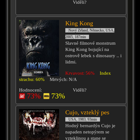
Viděli?
King Kong
Nový Zéland, Německo, USA,
2005, 187min
Slavné filmové monstrum
King Kong bojující na
ostrově lebek s dinosaury .. i
lidmi.
Krvavost: 56%
Index
strachu: 60%
Mrtvých: N/A
Hodnocení:
Viděli?
73%
73%
Cujo, vzteklý pes
USA, 1983, 93min
Hodný bernardýn Cujo je
napaden netopýrem se
vzteklinou a stane se