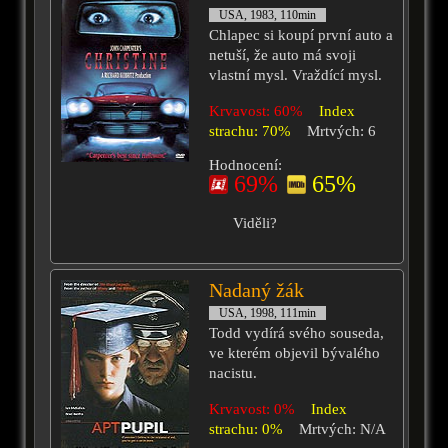
USA, 1983, 110min
Chlapec si koupí první auto a
netuší, že auto má svoji
vlastní mysl. Vraždící mysl.
Krvavost: 60%
Index
strachu: 70%
Mrtvých: 6
Hodnocení:
69%
65%
Viděli?
Nadaný žák
USA, 1998, 111min
Todd vydírá svého souseda,
ve kterém objevil bývalého
nacistu.
Krvavost: 0%
Index
strachu: 0%
Mrtvých: N/A