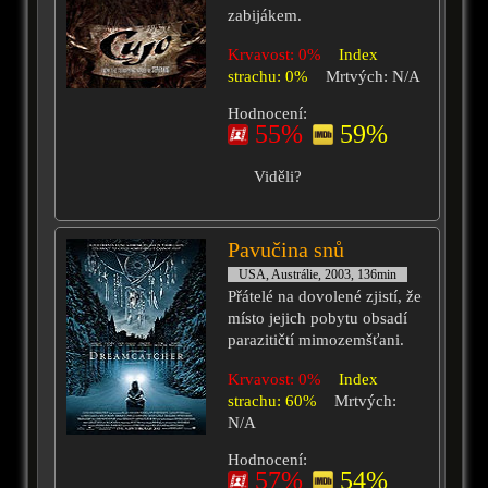
zabijákem.
Krvavost: 0%
Index
strachu: 0%
Mrtvých: N/A
Hodnocení:
55%
59%
Viděli?
Pavučina snů
USA, Austrálie, 2003, 136min
Přátelé na dovolené zjistí, že
místo jejich pobytu obsadí
parazitičtí mimozemšťani.
Krvavost: 0%
Index
strachu: 60%
Mrtvých:
N/A
Hodnocení:
57%
54%