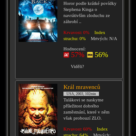
Horor podle krátké povídky
Stephena Kinga o
navrátivším zloduchu ze
záhrobí ..
Krvavost: 0%
Index
strachu: 0%
Mrtvých: N/A
Hodnocení:
57%
56%
Viděli?
Král mravenců
USA, 2003, 102min
Tulákovi se naskytne
příležitost dobrého
zaměstnání, které v něm
však probouzí ZLO.
Krvavost: 60%
Index
strachu: 64%
Mrtvých: