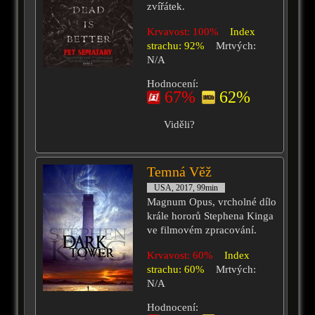
zvířátek.
Krvavost: 100%
Index
strachu: 92%
Mrtvých:
N/A
Hodnocení:
67%
62%
Viděli?
Temná Věž
USA, 2017, 99min
Magnum Opus, vrcholné dílo
krále hororů Stephena Kinga
ve filmovém zpracování.
Krvavost: 60%
Index
strachu: 60%
Mrtvých:
N/A
Hodnocení: