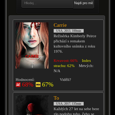
Najdi pro mě
Carrie
USA, 2013, 100min
Režisérka Kimberly Peirce
přichází s remakem
kultovního snímku z roku
1976.
Krvavost: 66%
Index
strachu: 62%
Mrtvých:
N/A
Hodnocení:
Viděli?
68%
67%
To
USA, 2017, 135min
Každých 27 let na sebe bere
zlo podobu toho, čeho se