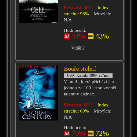
Krvavost: 98%
Index
strachu: 96%
Mrtvých:
N/A
Hodnocení:
44%
43%
Viděli?
Bouře století
USA, Kanada, 1999, 257min
V bouři, která přichází jen
jednou za 100 let se vynoří
tajemný cizinec ..
Krvavost: 60%
Index
strachu: 60%
Mrtvých:
N/A
Hodnocení:
70%
72%