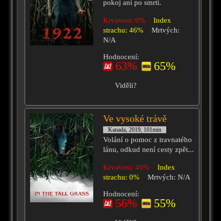
pokoj ani po smrti.
Krvavost: 0%
Index
strachu: 46%
Mrtvých:
N/A
Hodnocení:
63%
65%
Viděli?
Ve vysoké trávě
Kanada, 2019, 101min
Volání o pomoc z travnatého
lánu, odkud není cesty zpět...
Krvavost: 40%
Index
strachu: 0%
Mrtvých: N/A
Hodnocení:
56%
55%