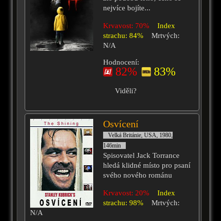
nejvíce bojíte...
Krvavost: 70%
Index
strachu: 84%
Mrtvých:
N/A
Hodnocení:
82%
83%
Viděli?
Osvícení
Velká Británie, USA, 1980,
146min
Spisovatel Jack Torrance
hledá klidné místo pro psaní
svého nového románu
Krvavost: 20%
Index
strachu: 98%
Mrtvých:
N/A