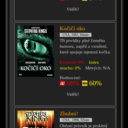
Viděli?
Kočičí oko
USA, 1985, 94min
Tři povídky plné černého
humoru, napětí a vzrušení,
které spojuje tajemná kočka.
Krvavost: 0%
Index
strachu: 0%
Mrtvých: N/A
Hodnocení:
66%
60%
Viděli?
Zhubni!
USA , 1996, 92min
Obézní právník je prokletý