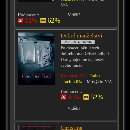
N/A
Hodnocení:
Viděli?
51%
62%
Dobré manželství
USA, 2014, 102min
Po dvaceti pěti letech
dobrého manželství odhalí
Darcy tajemné tajemství
svého muže.
Krvavost: 0%
Index
strachu: 0%
Mrtvých: N/A
Hodnocení:
45%
52%
Viděli?
Christine