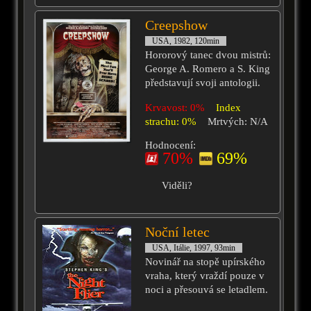
Creepshow
USA, 1982, 120min
Hororový tanec dvou mistrů:
George A. Romero a S. King
představují svoji antologii.
Krvavost: 0%
Index
strachu: 0%
Mrtvých: N/A
Hodnocení:
70%
69%
Viděli?
Noční letec
USA, Itálie, 1997, 93min
Novinář na stopě upírského
vraha, který vraždí pouze v
noci a přesouvá se letadlem.