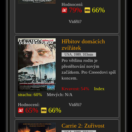
Hodnocení:
79%
66%
Viděli?
Hřbitov domácích
zvířátek
USA, 1989, 103min
Pro většinu rodin je
přestěhování novým
začátkem. Pro Creeedovi spíš
koncem.
Krvavost: 54%
Index
strachu: 60%
Mrtvých: N/A
Hodnocení:
Viděli?
65%
66%
Carrie 2: Zuřivost