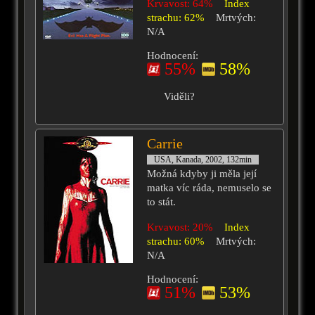
Krvavost: 64%
Index
strachu: 62%
Mrtvých:
N/A
Hodnocení:
55%
58%
Viděli?
Carrie
USA, Kanada, 2002, 132min
Možná kdyby ji měla její
matka víc ráda, nemuselo se
to stát.
Krvavost: 20%
Index
strachu: 60%
Mrtvých:
N/A
Hodnocení:
51%
53%