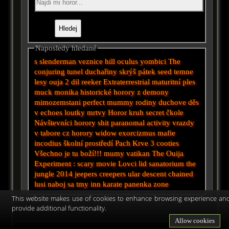
Naposledy hledané
s
slenderman
veznice
hill
oculus
yombici
The
conjuring
tunel
duchařiny
skrýš
pátek
seed
temne
lesy
ouja 2 dil
reeker
Extraterrestrial
maturitní ples
muck
monika
historické
horory z demony
mimozemstani
perfect
mummy
rodiny duchove
děs
v
echoes
loutky
mrtvy
Horor
kruh
secret
čkole
Návštevníci
horory
shit
paranomal activity
vrazdy
v tabore
cz horory
widow
exorcizmus
mafie
incodius
školní prostředí
Pach Krve 3
cooties
Všechno je tu boží!!!
mumy
vatikan
The Ouija
Experiment :
scary movie
Lovci lid
sanatorium
the
jungle 2014
jeepers creepers
ular
descent
chained
lusi
naboj sa tmy
inn
karate
panenka
zone
This website makes use of cookies to enhance browsing experience an
provide additional functionality.
Allow cookies