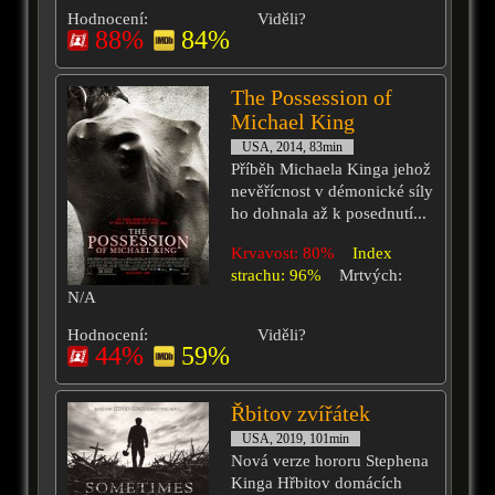
Hodnocení:
Viděli?
88%
84%
The Possession of
Michael King
USA, 2014, 83min
Příběh Michaela Kinga jehož
nevěřícnost v démonické síly
ho dohnala až k posednutí...
Krvavost: 80%
Index
strachu: 96%
Mrtvých:
N/A
Hodnocení:
Viděli?
44%
59%
Řbitov zvířátek
USA, 2019, 101min
Nová verze hororu Stephena
Kinga Hřbitov domácích