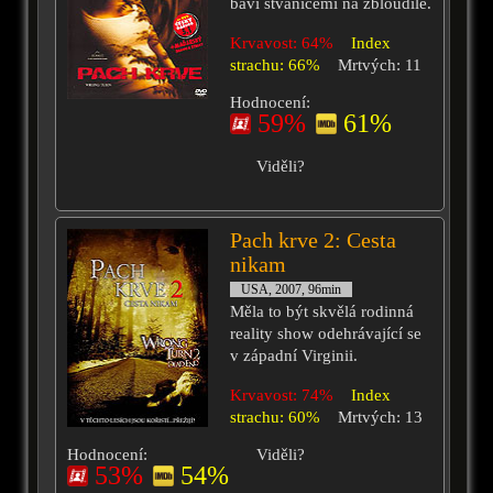
baví štvanicemi na zbloudilé.
Krvavost: 64%
Index
strachu: 66%
Mrtvých: 11
Hodnocení:
59%
61%
Viděli?
Pach krve 2: Cesta
nikam
USA, 2007, 96min
Měla to být skvělá rodinná
reality show odehrávající se
v západní Virginii.
Krvavost: 74%
Index
strachu: 60%
Mrtvých: 13
Hodnocení:
Viděli?
53%
54%