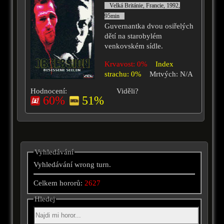
Velká Británie, Francie, 1992,
95min
Guvernantka dvou osiřelých
dětí na starobylém
venkovském sídle.
Krvavost: 0%
Index
strachu: 0%
Mrtvých: N/A
Hodnocení:
Viděli?
60%
51%
Vyhledávání
Vyhledávání wrong turn.
Celkem hororů:
2627
Hledej