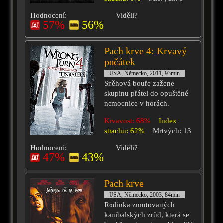
Hodnocení:
Viděli?
57%
56%
Pach krve 4: Krvavý
počátek
USA, Německo, 2011, 93min
Sněhová bouře zažene
skupinu přátel do opuštěné
nemocnice v horách.
Krvavost: 68%
Index
strachu: 62%
Mrtvých: 13
Hodnocení:
Viděli?
47%
43%
Pach krve
USA, Německo, 2003, 84min
Rodinka zmutovaných
kanibalských zrůd, která se