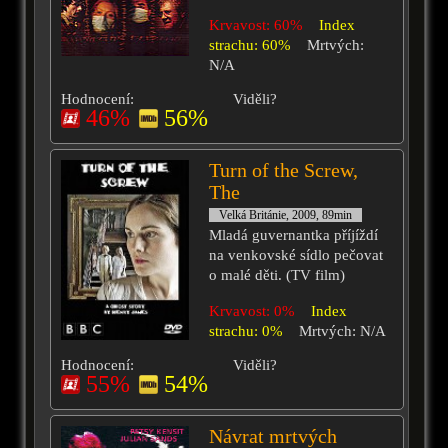
Krvavost: 60%
Index
strachu: 60%
Mrtvých:
N/A
Hodnocení:
Viděli?
46%
56%
Turn of the Screw,
The
Velká Británie, 2009, 89min
Mladá guvernantka příjíždí
na venkovské sídlo pečovat
o malé děti. (TV film)
Krvavost: 0%
Index
strachu: 0%
Mrtvých: N/A
Hodnocení:
Viděli?
55%
54%
Návrat mrtvých