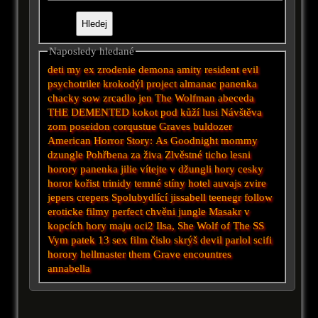
Naposledy hledané
deti
my ex
zrodenie demona
amity
resident evil
psychotriler
krokodýl
project almanac
panenka
chacky
sow
zrcadlo
jen
The Wolfman
abeceda
THE DEMENTED
kokot
pod kůží
lusi
Návštěva
zom
poseidon
corqustue
Graves
buldozer
American Horror Story: As
Goodnight mommy
dzungle
Pohřbena za živa
Zlvěstné ticho
lesni
horory
panenka
jilie
vítejte v džungli
hory
cesky
horor
kořist
trinidy
temné stíny
hotel auvajs
zvire
jepers crepers
Spolubydlící
jissabell
teenegr
follow
eroticke filmy
perfect
chvěni
jungle
Masakr v
kopcích
hory maju oci2
Ilsa, She Wolf of The SS
Vym
patek 13
sex film
čislo
skrýš
devil
parlol
scifi
horory
hellmaster
them
Grave encountres
annabella