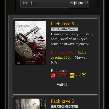
Najdi pro mě
Pach krve 6
USA, 2014, 90min
Danny zdědí starý opuštěný
hotel, který však skrývá
brutálně krvavé tajemství.
Krvavost: 96%
Index
strachu: 86%
Mrtvých:
N/A
Hodnocení:
37%
44%
Viděli?
Pach krve 5
USA, 2012, 91min