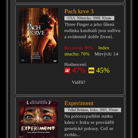
Pach krve 3
USA, Německo, 2009, 92min
Three Finger a jeho šílená
rodinka kanibalů jsou naživu
a evidentně dobře živení.
Krvavost: 80%
Index
strachu: 70%
Mrtvých: 14
Hodnocení:
47%
45%
Viděli?
Experiment
Velká Británie, Irsko, 2005, 95min
Na polorozpadlém statku
kdesi v Irsku se prováděli
genetické pokusy. Což se
zvrhlo...