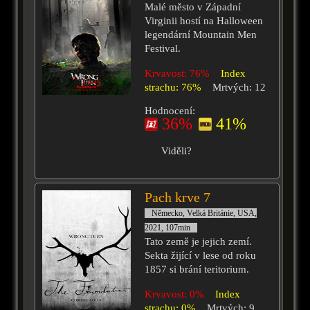
Malé město v Západní
Virginii hostí na Halloween
legendární Mountain Men
Festival.
Krvavost: 76%
Index
strachu: 76%
Mrtvých: 12
Hodnocení:
36%
41%
Viděli?
Pach krve 7
Německo, Velká Británie, USA,
2021, 107min
Tato země je jejich zemí.
Sekta žijící v lese od roku
1857 si brání teritorium.
Krvavost: 0%
Index
strachu: 0%
Mrtvých: 9