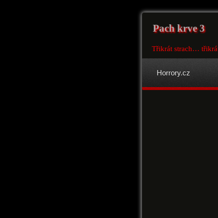
Pach krve 3
Třikrát strach… třikrá
Horrory.cz