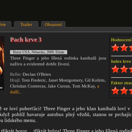
érie
Trailer
Obsazení
Pach krve 3
Hodnocen
Horor USA, Německo, 2009, 92min
Three Finger a jeho šílená rodinka kanibalů jsou
Index krv
naživu a evidentně dobře živení.
Režie:
Declan O'Brien
Hrají
: Tom Frederic, Janet Montgomery, Gil Kolirin,
Faktor str
Christian Contreras, Jake Curran, Tom McKay,
a
další..
ě se loví puberťáci! Three Finger a jeho klan kanibalů loví v
když poblíž havaruje autobus plný vězňů, stanou se prchající
ou lidského menu.
 třikrát horor… třikrát hrůza! Three Finger a jeho šílená rodi