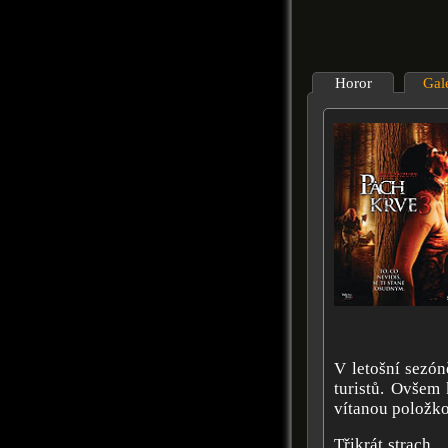
Horor
Gal
V letošní sezón
turistů. Ovšem 
vítanou položk
Třikrát strach…