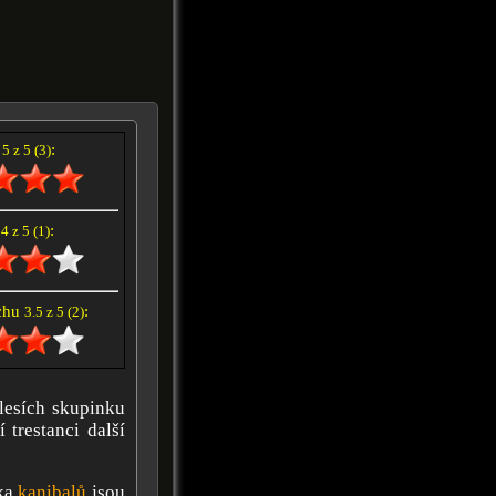
í
:
5 z 5 (3)
e
:
4 z 5 (1)
achu
:
3.5 z 5 (2)
 lesích skupinku
 trestanci další
nka
kanibalů
jsou