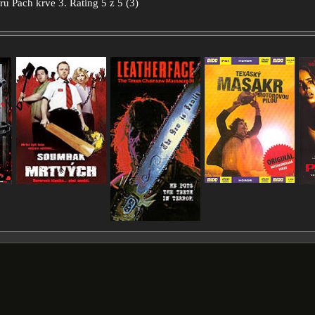
oru
Pach krve 3.
Rating
5
z
5
(
3
)