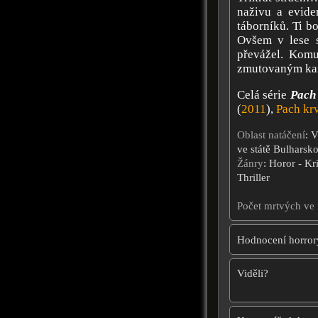
naživu a evide
táborníků. Ti bo
Ovšem v lese se
převážel. Komu
zmutovaným ka
Celá série
Pach
(
2011
),
Pach kr
Oblast natáčení
: V
ve státě Bulharsk
Žánry
: Horor - Kr
Thriller
Počet mrtvých ve 
Hodnocení horror
Viděli?