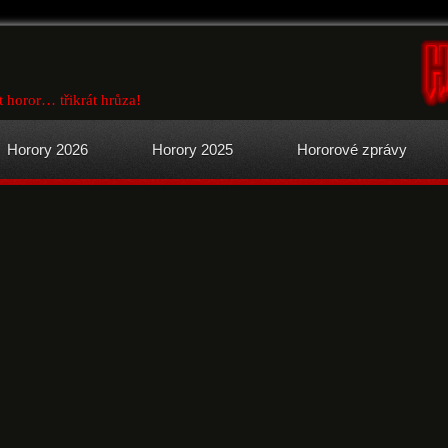
t horor… třikrát hrůza!
Horory 2026
Horory 2025
Hororové zprávy