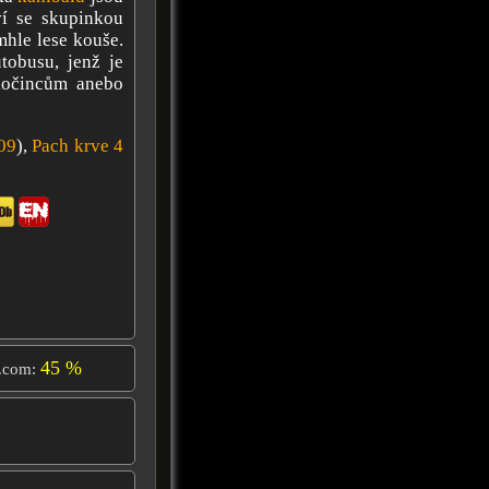
ví se skupinkou
omhle lese kouše.
tobusu, jenž je
ločincům anebo
09
),
Pach krve 4
45 %
.com: