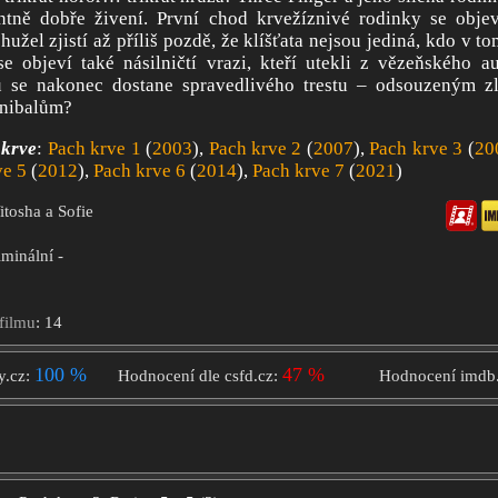
ntně dobře živení. První chod krvežíznivé rodinky se obje
hužel zjistí až příliš pozdě, že klíšťata nejsou jediná, kdo v t
 objeví také násilničtí vrazi, kteří utekli z vězeňského au
 se nakonec dostane spravedlivého trestu – odsouzeným z
nibalům?
 krve
:
Pach krve 1
(
2003
),
Pach krve 2
(
2007
),
Pach krve 3
(
20
ve 5
(
2012
),
Pach krve 6
(
2014
),
Pach krve 7
(
2021
)
itosha a Sofie
o
iminální -
filmu
: 14
100 %
47 %
y.cz:
Hodnocení dle csfd.cz:
Hodnocení imdb