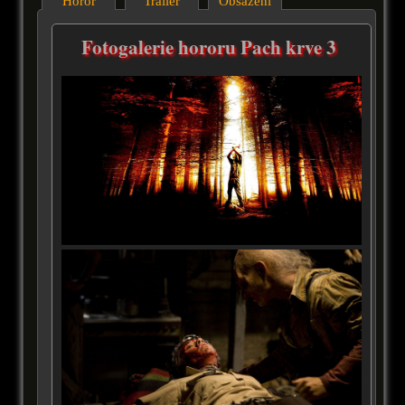
Horor
Trailer
Obsazení
Fotogalerie hororu Pach krve 3