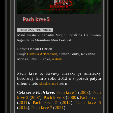
Pach krve 5
Horor USA, 2012, 91min
Malé město v Západní Virginii hostí na Halloween
legendární Mountain Men Festival.
Režie:
Declan O'Brien
Hrají
:
Camilla Arfwedson
, Simon Ginty, Roxanne
McKee, Paul Luebke,
a další..
Pach krve 5: Krvavý masakr je americký
hororový film z roku 2012 a v pořadí pátým
dílem v této
slasherové
sérii.
Celá série
Pach krve
:
Pach krve 1
(
2003
),
Pach
krve 2
(
2007
),
Pach krve 3
(
2009
),
Pach krve 4
(
2011
),
Pach krve 5
(
2012
),
Pach krve 6
(
2014
),
Pach krve 7
(
2021
)