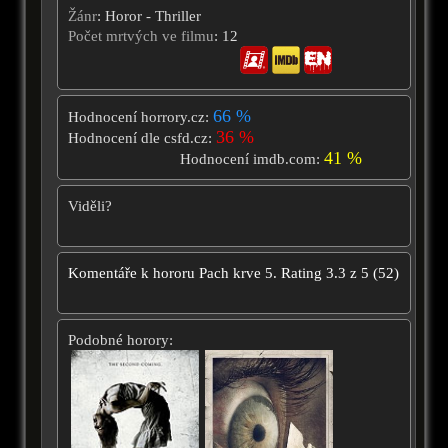
Žánr
: Horor - Thriller
Počet mrtvých ve filmu
: 12
66 %
Hodnocení horrory.cz:
36 %
Hodnocení dle csfd.cz:
41 %
Hodnocení imdb.com:
Viděli?
Komentáře k hororu
Pach krve 5.
Rating
3.3
z
5
(
52
)
Podobné horory: