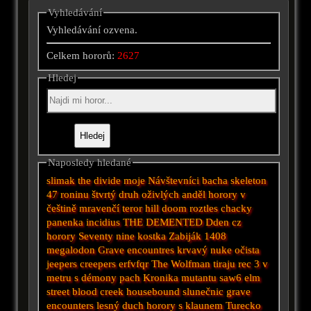
Vyhledávání
Vyhledávání ozvena.
Celkem hororů:
2627
Hledej
Naposledy hledané
slimak
the divide
moje
Návštevníci
bacha
skeleton
47 roninu
štvrtý druh
oživlých
anděl
horory v
češtině
mravenčí teror
hill
doom
roztles
chacky
panenka
incidius
THE DEMENTED
Dden
cz
horory
Seventy nine
kostka
Zabiják
1408
megalodon
Grave encountres
krvavý
nuke
očista
jeepers creepers
erfvfqr
The Wolfman
tiraju
rec 3
v
metru
s démony
pach
Kronika mutantu
saw6
elm
street
blood creek
housebound
slunečnic
grave
encounters
lesný duch
horory s klaunem
Turecko