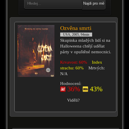
Najdi pro mě
Ozvěna smrti
USA, 2005, 94min
Skupinka mladých lidí si na
Halloweena chtějí udělat
párty v opuštěné nemocnici.
Krvavost: 60%
Index
strachu: 60%
Mrtvých:
N/A
Hodnocení:
36%
43%
Viděli?