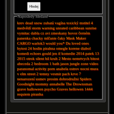
Naposledy hledané
krev
dead snow
zubatá vagína
toxický mstitel 4
medvědí
storm warning unrated
caribbean sunrise
vymitac dabla cz avi
zmeskany hovor
černém
panenka chacky
mlčanie
čaky
Mask Maker
CARGO
warlok3
would you*
Du
loved ones
bytost
24 hodin
pirahna
omegle
korene
diabol
komedi
echoes
gould
jen
if
komedie 2014
patek 13
2015
otrok
silent hil
kruh 2
Mesto nemrtvych
bitost
abeceda
2 bedroom 1 bath
jason
jungle
zone
video
paranomal activity
porn
anabela
ostrov
nocni mura
v elm street 2
temny vesmir
pach krve 7
nenarození
usmev prosim
dobrodružni
Spiders
Goodnight mommy
annabelle
The Drownsman
grave halloween
psycho
Graves
hellowen
1444
requiem
piranha