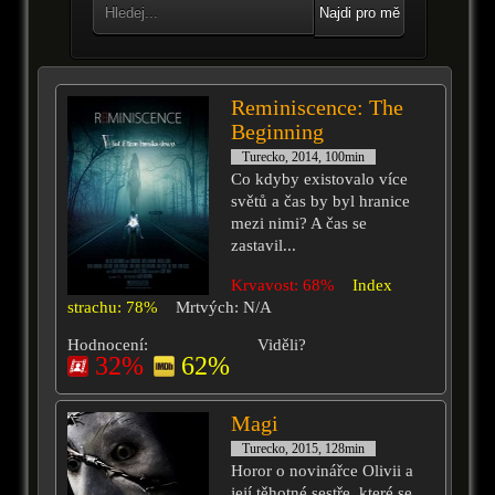
Najdi pro mě
Reminiscence: The
Beginning
Turecko, 2014, 100min
Co kdyby existovalo více
světů a čas by byl hranice
mezi nimi? A čas se
zastavil...
Krvavost: 68%
Index
strachu: 78%
Mrtvých: N/A
Hodnocení:
Viděli?
32%
62%
Magi
Turecko, 2015, 128min
Horor o novinářce Olivii a
její těhotné sestře, které se