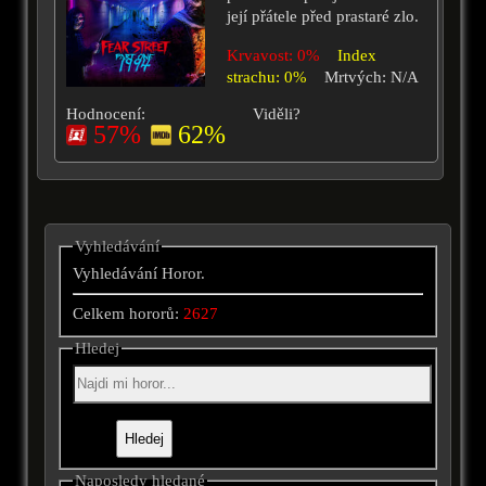
její přátele před prastaré zlo.
Krvavost: 0%
Index
strachu: 0%
Mrtvých: N/A
Hodnocení:
Viděli?
57%
62%
Vyhledávání
Vyhledávání Horor.
Celkem hororů:
2627
Hledej
Naposledy hledané