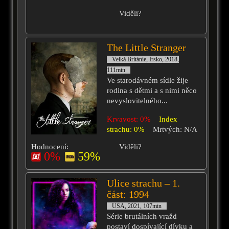
Viděli?
The Little Stranger
Velká Británie, Irsko, 2018,
111min
Ve starodávném sídle žije
rodina s dětmi a s nimi něco
nevyslovitelného...
Krvavost: 0%
Index
strachu: 0%
Mrtvých: N/A
Hodnocení:
Viděli?
0%
59%
Ulice strachu – 1.
část: 1994
USA, 2021, 107min
Série brutálních vražd
postaví dospívající dívku a