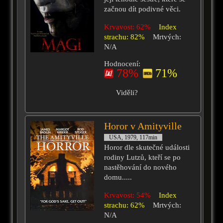
začnou dít podivné věci.
Krvavost: 62%
Index
strachu: 82%
Mrtvých:
N/A
Hodnocení:
78%
71%
Viděli?
Horor v Amityville
USA, 1979, 117min
Horor dle skutečné události
rodiny Lutzů, kteří se po
nastěhování do nového
domu.....
Krvavost: 54%
Index
strachu: 62%
Mrtvých:
N/A