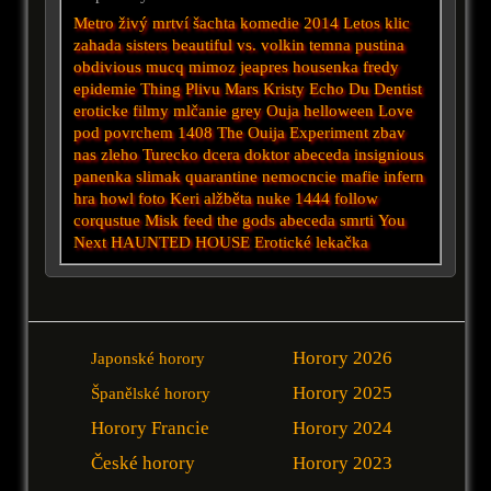
Metro
živý mrtví
šachta
komedie 2014
Letos
klic
zahada
sisters
beautiful
vs.
volkin
temna
pustina
obdivious
mucq
mimoz
jeapres
housenka
fredy
epidemie
Thing
Plivu
Mars
Kristy
Echo
Du
Dentist
eroticke filmy
mlčanie
grey
Ouja
helloween
Love
pod povrchem
1408
The Ouija Experiment
zbav
nas zleho
Turecko
dcera
doktor
abeceda
insignious
panenka
slimak
quarantine
nemocncie
mafie
infern
hra
howl
foto
Keri
alžběta
nuke
1444
follow
corqustue
Misk
feed the gods
abeceda smrti
You
Next
HAUNTED HOUSE
Erotické
lekačka
Horory 2026
Japonské horory
Horory 2025
Španělské horory
Horory Francie
Horory 2024
České horory
Horory 2023