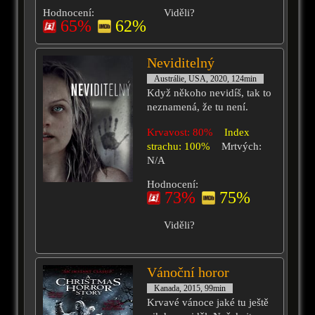
Hodnocení:
Viděli?
65%
62%
Neviditelný
Austrálie, USA, 2020, 124min
Když někoho nevidíš, tak to
neznamená, že tu není.
Krvavost: 80%
Index
strachu: 100%
Mrtvých:
N/A
Hodnocení:
73%
75%
Viděli?
Vánoční horor
Kanada, 2015, 99min
Krvavé vánoce jaké tu ještě