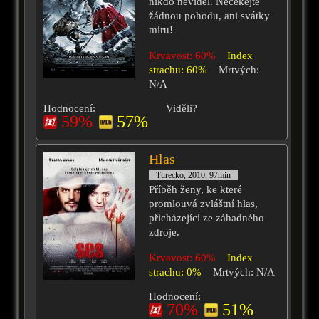
nikdo neviděl. Nečekejte
žádnou pohodu, ani svátky
míru!
Krvavost: 60%
Index
strachu: 60%
Mrtvých:
N/A
Hodnocení:
Viděli?
59%
57%
Hlas
Turecko, 2010, 97min
Příběh ženy, ke které
promlouvá zvláštní hlas,
přicházející ze záhadného
zdroje.
Krvavost: 60%
Index
strachu: 0%
Mrtvých: N/A
Hodnocení:
70%
51%