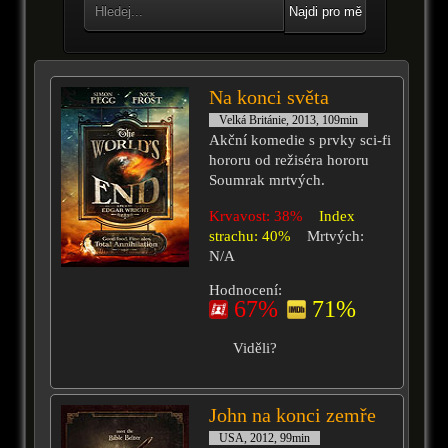
Najdi pro mě
Na konci světa
Velká Británie, 2013, 109min
Akční komedie s prvky sci-fi
hororu od režiséra hororu
Soumrak mrtvých.
Krvavost: 38%
Index
strachu: 40%
Mrtvých:
N/A
Hodnocení:
67%
71%
Viděli?
John na konci zemře
USA, 2012, 99min