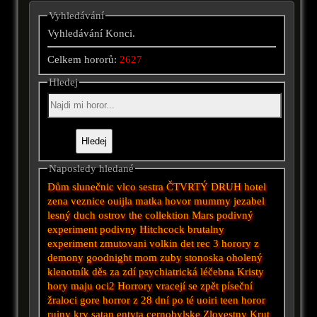
Vyhledávání
Vyhledávání Konci.
Celkem hororů:
2627
Hledej
Naposledy hledané
Dům slunečnic
vlco
sestra
ČTVRTÝ DRUH
hotel
zena veznice
ouijla
matka
hovor
mummy
jezabel
lesný duch
ostrov
the collektion
Mars
podivný
experiment
podivny
Hitchcock
brutalny
experiment
zmutovani
volkin det
rec 3
horory z
demony
goodnight mom
zuby
stonoska
oholený
klenotník
děs za zdí
psychiatrická léčebna
Kristy
hory maju oci2
Horrory
vracejí se zpět
píseční
žraloci
gore
horror
z
28 dní po té
uoiri
teen horor
ruiny
krv
satan
entyta
cernobylske
Zlovestny
Krut