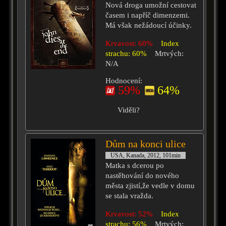
Nová droga umožní cestovat
časem i napříč dimenzemi.
Má však nežádoucí účinky.
Krvavost: 60%
Index
strachu: 60%
Mrtvých:
N/A
Hodnocení:
59%
64%
Viděli?
Dům na konci ulice
USA, Kanada, 2012, 101min
Matka s dcerou po
nastěhování do nového
města zjistí,že vedle v domu
se stala vražda.
Krvavost: 52%
Index
strachu: 56%
Mrtvých: