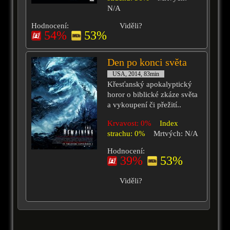
N/A
Hodnocení:
Viděli?
54%
53%
Den po konci světa
USA, 2014, 83min
Křesťanský apokalyptický
horor o biblické zkáze světa
a vykoupení či přežití..
Krvavost: 0%
Index
strachu: 0%
Mrtvých: N/A
Hodnocení:
39%
53%
Viděli?