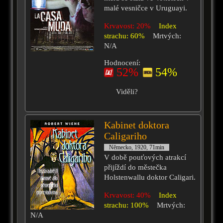
malé vesničce v Uruguayi.
Krvavost: 20%
Index
strachu: 60%
Mrtvých:
N/A
Hodnocení:
52%
54%
Viděli?
Kabinet doktora
Caligariho
Německo, 1920, 71min
V době pouťových atrakcí
přijíždí do městečka
Holstenwallu doktor Caligari.
Krvavost: 40%
Index
strachu: 100%
Mrtvých:
N/A