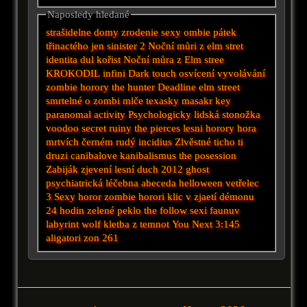
Naposledy hledané
strašidelne domy
zrodenie
sexy ombie
pátek
třinactého
jen
sinister 2
Noční můri z elm stret
identita
dul
kořist
Noční můra z Elm stree
KROKODIL
infini
Dark touch
osvícení
vyvolávání
zombie horory
the hunter
Deadline
elm street
smrtelné
o zombi
mlče
texasky masakr
key
paranomal activity
Psychologicky
lidská stonožka
voodoo secret
ruiny
the pierces
lesni horory
hora
mrtvích
černém
rudý
incidius
Zlvěstné ticho
ti
druzi
canibalove
kanibalismus
the posession
Zabiják
zjevení
lesní duch 2012
ghost
psychiatrická léčebna
abeceda
helloween
vetřelec
3
Sexy horor
zombie horori
klic
v zjaetí démonu
24 hodin
zelené peklo
the follow
sexi
faunuv
labyrint
wolf
kletba z temnot
You Next
3:145
aligatori
zon 261