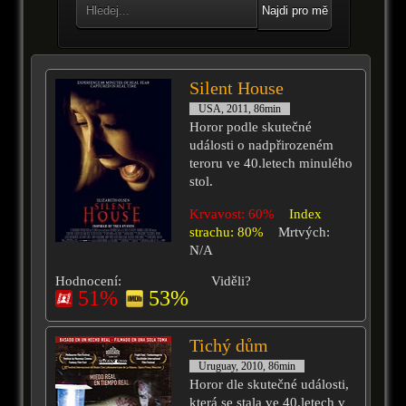
Najdi pro mě
Silent House
USA, 2011, 86min
Horor podle skutečné
události o nadpřirozeném
teroru ve 40.letech minulého
stol.
Krvavost: 60%
Index
strachu: 80%
Mrtvých:
N/A
Hodnocení:
Viděli?
51%
53%
Tichý dům
Uruguay, 2010, 86min
Horor dle skutečné události,
která se stala ve 40.letech v