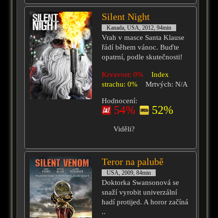
Silent Night
Kanada, USA, 2012, 94min
Vrah v masce Santa Klause
řádí během vánoc. Buďte
opatrní, podle skutečnosti!
Krvavost: 0%
Index
strachu: 0%
Mrtvých: N/A
Hodnocení:
54%
52%
Viděli?
Teror na palubě
USA, 2009, 84min
Doktorka Swansonová se
snaží vyrobit univerzální
hadí protijed. A horor začíná
..