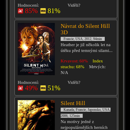
Hodnocení:
Viděli?
85%
81%
Návrat do Silent Hill
3D
Francie, USA, 2012, 94min
Heather je již několik let na
útěku před temnými silami...
Krvavost: 60%
Index
strachu: 68%
Mrtvých:
N/A
Hodnocení:
Viděli?
49%
51%
Silent Hill
Kanada, Francie, Japonsko, USA,
2006, 125min
Na motivy jedné z
nejpopulárnějších herních