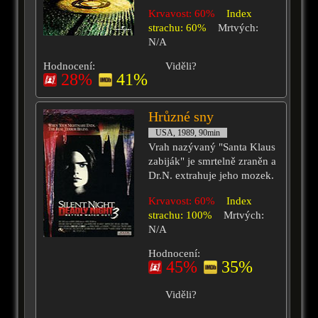
Krvavost: 60%
Index
strachu: 60%
Mrtvých:
N/A
Hodnocení:
Viděli?
28%
41%
Hrůzné sny
USA, 1989, 90min
Vrah nazývaný "Santa Klaus
zabiják" je smrtelně zraněn a
Dr.N. extrahuje jeho mozek.
Krvavost: 60%
Index
strachu: 100%
Mrtvých:
N/A
Hodnocení:
45%
35%
Viděli?