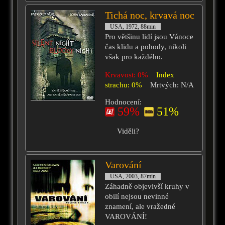
Tichá noc, krvavá noc
USA, 1972, 88min
Pro většinu lidí jsou Vánoce
čas klidu a pohody, nikoli
však pro každého.
Krvavost: 0%
Index
strachu: 0%
Mrtvých: N/A
Hodnocení:
59%
51%
Viděli?
Varování
USA, 2003, 87min
Záhadně objevivší kruhy v
obilí nejsou nevinné
znamení, ale vražedné
VAROVÁNÍ!