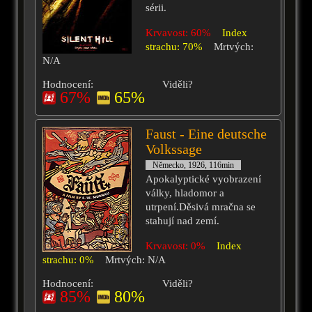
sérii.
Krvavost: 60%
Index
strachu: 70%
Mrtvých:
N/A
Hodnocení:
Viděli?
67%
65%
Faust - Eine deutsche
Volkssage
Německo, 1926, 116min
Apokalyptické vyobrazení
války, hladomor a
utrpení.Děsivá mračna se
stahují nad zemí.
Krvavost: 0%
Index
strachu: 0%
Mrtvých: N/A
Hodnocení:
Viděli?
85%
80%