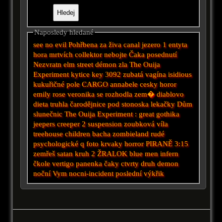
Naposledy hledané
see no evil
Pohřbena za živa
canal
jezero 1
entyta
hora mrtvích
collektor
nebojte
Čaka
posednutí
Nezvratn
elm street
démon zla
The Ouija
Experiment
kytice
key
3092
zubatá vagína
isidious
kukuřičné pole
CARGO
annabele
cesky horor
emily rose
veronika se rozhodla zem�
diablovo
dieta
truhla
čarodějnice
pod
stonoska
lekačky
Dům
slunečnic
The Ouija Experiment :
great
gothika
jeepers creeper 2
suspension
zoubková víla
treehouse
children
bacha
zombieland
rudé
psychologické
q
foto
krvaky
horror
PIRANĚ
3:15
zemřeš
satan
kruh 2
ŽRALOK
blue men
infern
čkole
vertigo
panenka čaky
ctvrty druh
demon
noční
Vym
nocni-incident
poslední výkřik