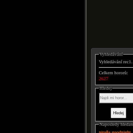
Vyhledávání
Vyhledávání rec1.
Celkem hororů:
2627
Hledej
Naposledy hleda
piraňa
goodnight