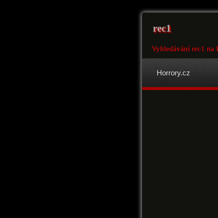
rec1
Vyhledávání rec1 na 
Horrory.cz