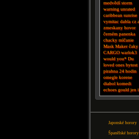
medvědí
storm
warning unrated
caribbean sunrise
vymitac dabla cz 
zmeskany hovor
černém
panenka
chacky
mlčanie
Mask Maker
čaky
CARGO
warlok3
would you*
Du
loved ones
bytost
pirahna
24 hodin
omegle
korene
diabol
komedi
echoes
gould
jen
i
Japonské horory
Španělské horory