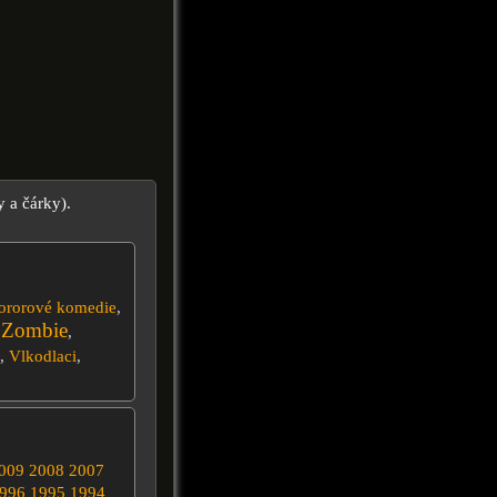
y a čárky).
ororové komedie
,
Zombie
,
,
,
Vlkodlaci
,
009
2008
2007
996
1995
1994