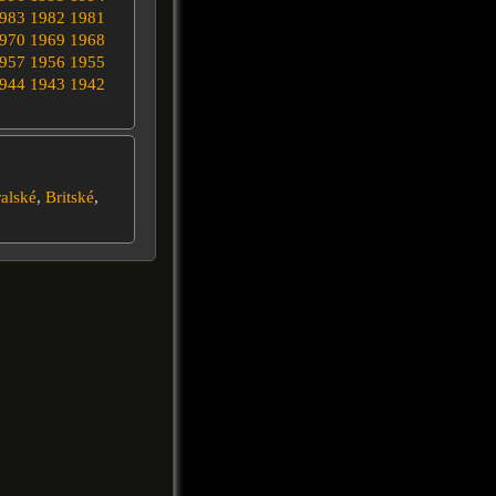
983
1982
1981
970
1969
1968
957
1956
1955
944
1943
1942
alské
,
Britské
,