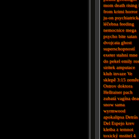
mom
death rising
from
krimi
horror
ju-on
psychiatrick
léčebna
feeding
nemocnice
mega
psycho
bite
satan
dvojcata
ghost
superschopností
exeter
stahni mne
do pekel
emily ro
siritek
amputace
klub
invaze
Ve
sklepě
3:15 zemře
Ostrov doktora
Hellraiser
pach
zubatá vagína
dea
snow
sama
wyrmwood
apokalipsa
Detrás
Del Espejo
krev
kletba z temnot
toxický mstitel 4