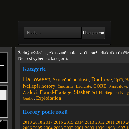
Najdi pro mě
Žádný výsledek, zkus změnit dotaz, či použít diaktriku (háčk
Nebo si vyberte z kategorií.
Kategorie
Halloween
Duchové
Skutečné události
,
,
,
,
H
Upíři
Nejlepší horory
GORE
,
,
,
,
Exorcisté
Kanibalové
Čarodějnice
Slasher
Found-Footage
Žraloci
,
,
,
Sci-Fi
,
Stephen King
Exploitation
Giallo
,
Horory podle roků
né
2019
2018
2017
2016
2015
2014
2013
2012
2011
2010
2
2006
2005
2004
2003
2002
2001
2000
1999
1998
1997
1