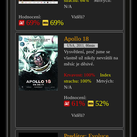
strachu: 64%
Mrtvých:
N/A
Hodnocení:
Viděli?
69%
69%
Apollo 18
USA, 2011, 86min
Vysvětlení, proč jsme se
vlastně už nikdy nevrátili na
měsíc je děsivé.
Krvavost: 100%
Index
strachu: 100%
Mrtvých:
N/A
Hodnocení:
61%
52%
Viděli?
Predátor: Evoluce