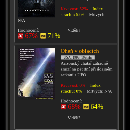
Krvavost: 52%
Index
strachu: 52%
Mrtvých:
N/A
Hodnocení:
Viděli?
67%
71%
Oheň v oblacích
USA, 1993, 109min
Arizonský chatař záhadně
zmizí na pět dní při údajném
setkání s UFO.
Krvavost: 0%
Index
strachu: 0%
Mrtvých: N/A
Hodnocení:
68%
64%
Viděli?