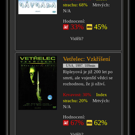
strachu: 68%
Mrtvých:
N/A
Hodnocení:
33%
45%
Viděli?
Vetřelec: Vzkříšení
USA, 1997, 109min
Ripleyová je již 200 let po
smrti, ale vojenští vědci se
rozhodnou, že ji oživí.
Krvavost: 30%
Index
strachu: 20%
Mrtvých:
N/A
Hodnocení:
67%
62%
Viděli?