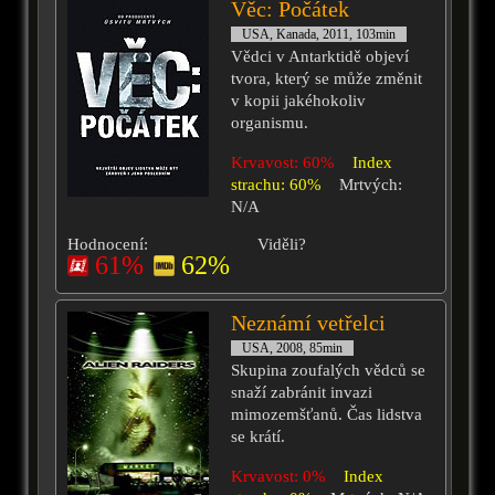
Věc: Počátek
USA, Kanada, 2011, 103min
Vědci v Antarktidě objeví
tvora, který se může změnit
v kopii jakéhokoliv
organismu.
Krvavost: 60%
Index
strachu: 60%
Mrtvých:
N/A
Hodnocení:
Viděli?
61%
62%
Neznámí vetřelci
USA, 2008, 85min
Skupina zoufalých vědců se
snaží zabránit invazi
mimozemšťanů. Čas lidstva
se krátí.
Krvavost: 0%
Index