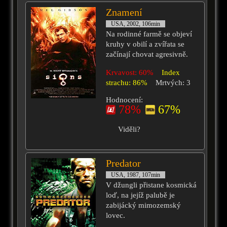
Znamení
USA, 2002, 106min
Na rodinné farmě se objeví
kruhy v obilí a zvířata se
začínají chovat agresivně.
Krvavost: 60%
Index
strachu: 86%
Mrtvých: 3
Hodnocení:
78%
67%
Viděli?
Predator
USA, 1987, 107min
V džungli přistane kosmická
loď, na jejíž palubě je
zabijácký mimozemský
lovec.