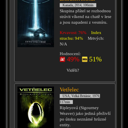
Kanada, 2014, 106min
Skupina přátel se rozhodnou
strávit víkend na chatě v lese
a jsou napadeni z vesmíru.
Krvavost: 76%
Index
strachu: 94%
Mrtvých:
N/A
Hodnocení:
49%
51%
Viděli?
Vetřelec
USA, Velká Británie, 1979,
117min
Ripleyová (Sigourney
Weaver) jako jediná přeživší
po útoku neznámé hrůzné
entity.