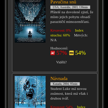
Pavučina snů
USA, Austrálie, 2003, 136min
Přátelé na dovolené zjistí, že
místo jejich pobytu obsadí
parazitičtí mimozemšťani.
Krvavost: 0%
Index
strachu: 60%
Mrtvých:
N/A
Hodnocení:
57%
54%
Viděli?
Návnada
Kanada, 2004, 95min
Student Luke má novou
známost, která má však i
druhou tvář.
Krvavost: 54%
Index