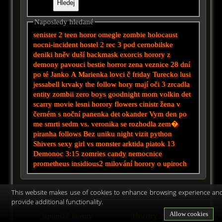
Naposledy hledané
senister 2
teen horor
omegle
zombie holocaust
nocni-incident
hostel 2
rec 3
pod
cernobilske
deniki
hněv duší
backmask
exorcis
horory z
demony
pavouci
bestie
horror
zena veznice
28 dní
po té
Janko A Marienka lovci č
friday
Turecko
lusi
jessabell
krvaky
the follow
hory mají oči 3
zrcadla
entity
zombii
zero boys
goodnight mom
volkin det
scarry movie
lesni horory
flowers
cinistr
žena v
černém
s
noční
panenka
det okander
Vym
den po
me smrti
sedm
vs.
veronika se rozhodla zem�
piranha
follows
Bez uniku
night
vizit
python
Shivers
sexy girl vs monster
arktida
piatok 13
Demonoc
3:15 zomries
candy
nemocnice
prometheus
insidious2
milování
horory o upiroch
This website makes use of cookies to enhance browsing experience an
provide additional functionality.
Allow cookies
Horory 2026
Japonské horory