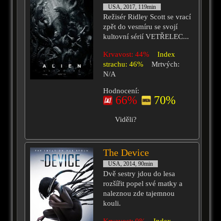
USA, 2017, 119min
Režisér Ridley Scott se vrací
zpět do vesmíru se svojí
kultovní sérií VETŘELEC...
Krvavost: 44%
Index
strachu: 46%
Mrtvých:
N/A
Hodnocení:
66%
70%
Viděli?
The Device
USA, 2014, 90min
Dvě sestry jdou do lesa
rozšířit popel své matky a
naleznou zde tajemnou
kouli.