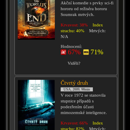
Akční komedie s prvky sci-fi
hororu od režiséra hororu
Soumrak mrtvých.
Krvavost: 38%
Index
strachu: 40%
Mrtvých:
N/A
Hodnocení:
67%
71%
Viděli?
Čtvrtý druh
USA, 2009, 98min
V roce 1972 se stanovila
stupnice případů s
podezřením účasti
mimozemské inteligence.
Krvavost: 66%
Index
strachu: 82%
Mrtvých: