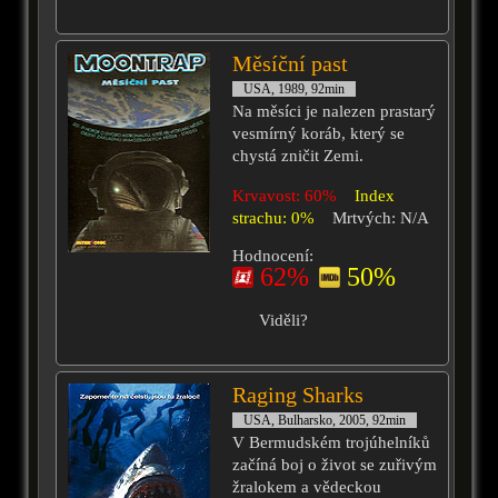
Měsíční past
USA, 1989, 92min
Na měsíci je nalezen prastarý
vesmírný koráb, který se
chystá zničit Zemi.
Krvavost: 60%
Index
strachu: 0%
Mrtvých: N/A
Hodnocení:
62%
50%
Viděli?
Raging Sharks
USA, Bulharsko, 2005, 92min
V Bermudském trojúhelníků
začíná boj o život se zuřivým
žralokem a vědeckou