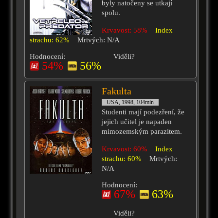
byly natočeny se utkají
spolu.
Krvavost: 58%
Index
strachu: 62%
Mrtvých: N/A
Hodnocení:
Viděli?
54%
56%
Fakulta
USA, 1998, 104min
Studenti mají podezření, že
jejich učitel je napaden
mimozemským parazitem.
Krvavost: 60%
Index
strachu: 60%
Mrtvých:
N/A
Hodnocení:
67%
63%
Viděli?