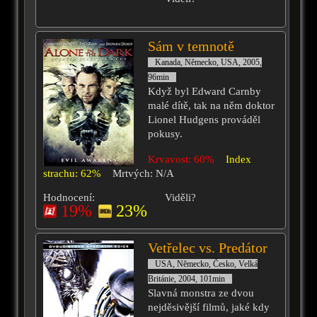
Sám v temnotě
Kanada, Německo, USA, 2005,
96min
Když byl Edward Carnby
malé dítě, tak na něm doktor
Lionel Hudgens prováděl
pokusy.
Krvavost: 60%
Index
strachu: 62%
Mrtvých: N/A
Hodnocení:
Viděli?
19%
23%
Vetřelec vs. Predátor
USA, Německo, Česko, Velká
Británie, 2004, 101min
Slavná monstra ze dvou
nejděsivější filmů, jaké kdy