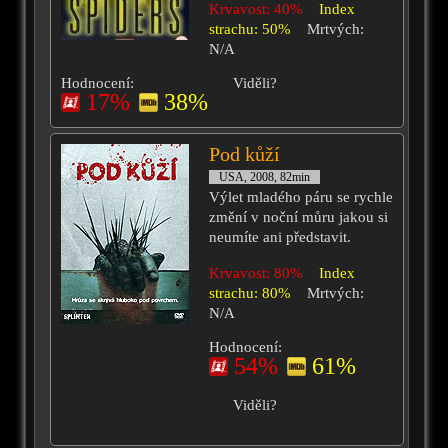
Krvavost: 40%
Index
strachu: 50%
Mrtvých:
N/A
Hodnocení:
Viděli?
17%
38%
Pod kůží
USA, 2008, 82min
Výlet mladého páru se rychle
změní v noční můru jakou si
neumíte ani představit.
Krvavost: 80%
Index
strachu: 80%
Mrtvých:
N/A
Hodnocení:
54%
61%
Viděli?