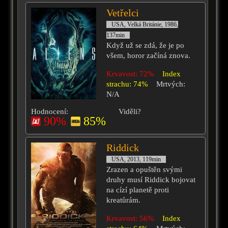
Vetřelci
USA, Velká Británie, 1986,
137min
Když už se zdá, že je po
všem, horor začíná znova.
Krvavost: 72%
Index
strachu: 74%
Mrtvých:
N/A
Hodnocení:
Viděli?
90%
85%
Riddick
USA, 2013, 119min
Zrazen a opuštěn svými
druhy musí Riddick bojovat
na cízí planetě proti
kreatůrám.
Krvavost: 56%
Index