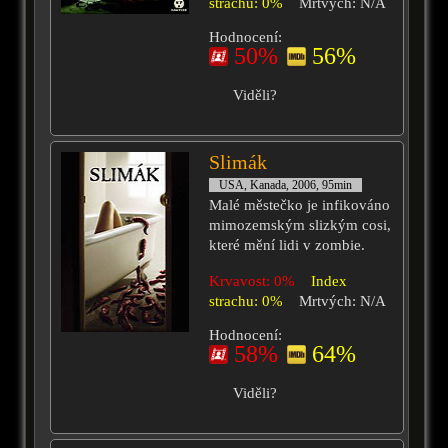
strachu: 0%
Mrtvých: N/A
Hodnocení:
50%
56%
Viděli?
Slimák
USA, Kanada, 2006, 95min
Malé městečko je infikováno
mimozemským slizkým cosi,
které mění lidi v zombie.
Krvavost: 0%
Index
strachu: 0%
Mrtvých: N/A
Hodnocení:
58%
64%
Viděli?