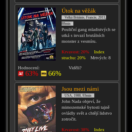
Útok na věžák
Velká Británie, Francie, 2011,
88min
Pouliční gang mladistvých se
utká s invazí brutálních
monster z vesmíru.
Krvavost: 20%
Index
strachu: 20%
Mrtvých: 8
Hodnocení:
Viděli?
63%
66%
Jsou mezi námi
USA, 1988, 93min
John Nada objeví, že
mimozemské bytosti tajně
ovládly svět a chtějí lidstvo
zotročit.
Krvavost: 38%
Index