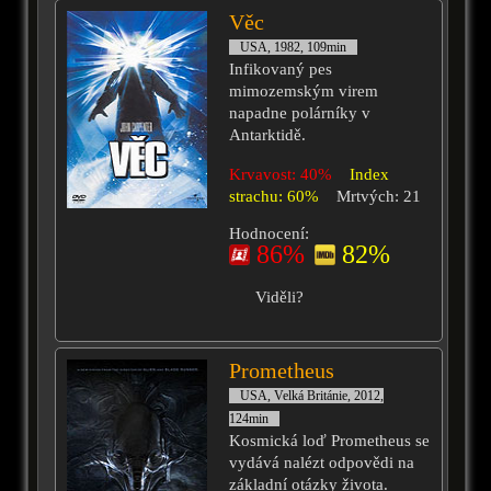
Věc
USA, 1982, 109min
Infikovaný pes
mimozemským virem
napadne polárníky v
Antarktidě.
Krvavost: 40%
Index
strachu: 60%
Mrtvých: 21
Hodnocení:
86%
82%
Viděli?
Prometheus
USA, Velká Británie, 2012,
124min
Kosmická loď Prometheus se
vydává nalézt odpovědi na
základní otázky života.