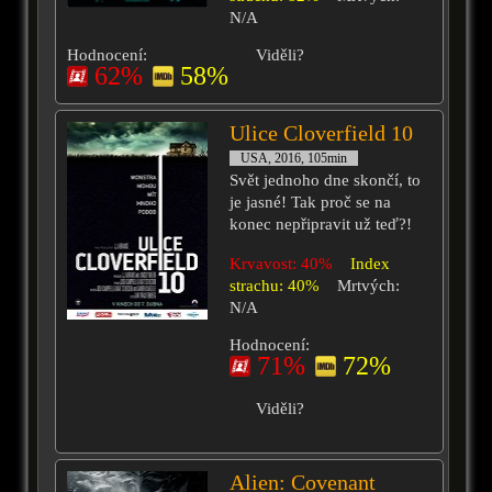
N/A
Hodnocení:
Viděli?
62%
58%
Ulice Cloverfield 10
USA, 2016, 105min
Svět jednoho dne skončí, to
je jasné! Tak proč se na
konec nepřipravit už teď?!
Krvavost: 40%
Index
strachu: 40%
Mrtvých:
N/A
Hodnocení:
71%
72%
Viděli?
Alien: Covenant