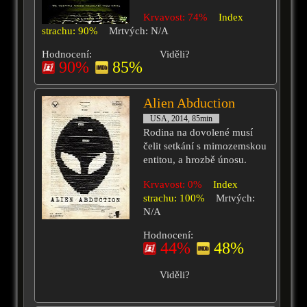
Krvavost: 74%
Index
strachu: 90%
Mrtvých: N/A
Hodnocení:
Viděli?
90%
85%
Alien Abduction
USA, 2014, 85min
Rodina na dovolené musí
čelit setkání s mimozemskou
entitou, a hrozbě únosu.
Krvavost: 0%
Index
strachu: 100%
Mrtvých:
N/A
Hodnocení:
44%
48%
Viděli?