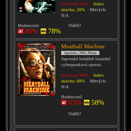
Krvavost: 24%
Index
strachu: 20%
Mrtvých:
N/A
Hodnocení:
Viděli?
86%
78%
Meatball Machine
Japonsko, 2005, 90min
Japonská brutálně bizardní
cyberpunková ujetost.
Krvavost: 60%
Index
strachu: 60%
Mrtvých:
N/A
Hodnocení:
63%
58%
Viděli?