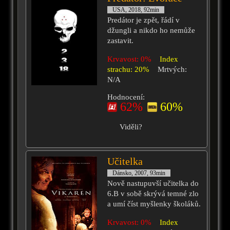
USA, 2018, 92min
Predátor je zpět, řádí v
džungli a nikdo ho nemůže
zastavit.
Krvavost: 0%
Index
strachu: 20%
Mrtvých:
N/A
Hodnocení:
62%
60%
Viděli?
Učitelka
Dánsko, 2007, 93min
Nově nastupuvší učitelka do
6.B v sobě skrývá temné zlo
a umí číst myšlenky školáků.
Krvavost: 0%
Index