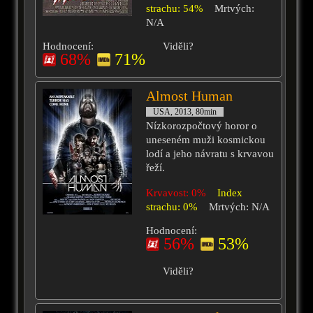
strachu: 54%
Mrtvých:
N/A
Hodnocení:
Viděli?
68%
71%
Almost Human
USA, 2013, 80min
Nízkorozpočtový horor o
uneseném muži kosmickou
lodí a jeho návratu s krvavou
řeží.
Krvavost: 0%
Index
strachu: 0%
Mrtvých: N/A
Hodnocení:
56%
53%
Viděli?