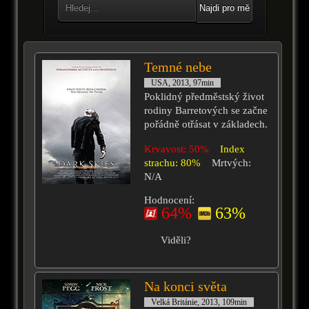
Najdi pro mě
Temné nebe
USA, 2013, 97min
Poklidný předměstský život
rodiny Barretových se začne
pořádně otřásat v základech.
Krvavost: 50%
Index
strachu: 80%
Mrtvých:
N/A
Hodnocení:
64%
63%
Viděli?
Na konci světa
Velká Británie, 2013, 109min