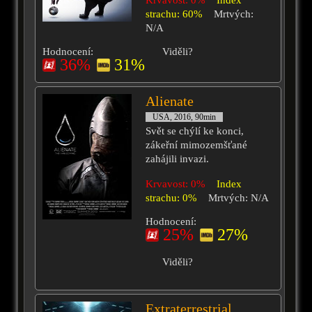
Krvavost: 0%
Index
strachu: 60%
Mrtvých:
N/A
Hodnocení:
Viděli?
36%
31%
Alienate
USA, 2016, 90min
Svět se chýlí ke konci,
zákeřní mimozemšťané
zahájili invazi.
Krvavost: 0%
Index
strachu: 0%
Mrtvých: N/A
Hodnocení:
25%
27%
Viděli?
Extraterrestrial