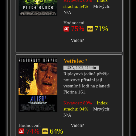
Krvavost: 60%
Index
strachu: 54%
Mrtvých:
N/A
Hodnocení:
75%
71%
Viděli?
Vetřelec ³
USA, 1992, 114min
Ripleyová jediná přežije
nouzové přistání její
vesmírně lodi na planetě
Florina 161.
Krvavost: 80%
Index
strachu: 94%
Mrtvých:
N/A
Hodnocení:
Viděli?
74%
64%