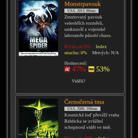
Monstrpavouk
USA, 2013, 80min
Zmutovaný pavouk
veleobřích rozměrů,
uniknuvší z vojenské
laboratoře působí chaos.
Krvavost: 0%
Index
strachu: 0%
Mrtvých: N/A
Hodnocení:
47%
53%
Viděli?
Černočerná tma
USA, 2000, 109min
Kosmická loď převáží vraha
Riddicka se zvláštní
schopností vidět ve tmě.