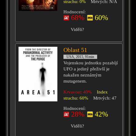
strachu: 0%
Mrtvých: N/A
Hodnocení:
68%
60%
Viděli?
Oblast 51
USA, 2015, 91min
Vojenskou jednotku pozabíjí
UFO a jediný přeživší je
nakažen neznámým
mutagenem.
Krvavost: 40%
Index
strachu: 60%
Mrtvých: 47
Hodnocení:
28%
42%
Viděli?