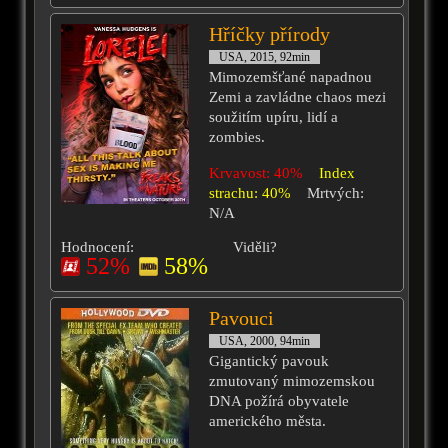
Hříčky přírody
USA, 2015, 92min
Mimozemšťané napadnou
Zemi a zavládne chaos mezi
soužitím upíru, lidí a
zombies.
Krvavost: 40%
Index
strachu: 40%
Mrtvých:
N/A
Hodnocení:
Viděli?
52%
58%
Pavouci
USA, 2000, 94min
Gigantický pavouk
zmutovaný mimozemskou
DNA požírá obyvatele
amerického města.