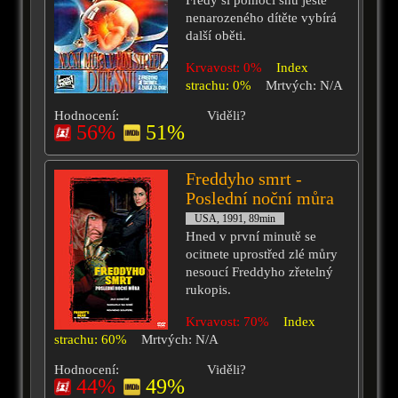
Fredy si pomocí snů ještě
nenarozeného dítěte vybírá
další oběti.
Krvavost: 0%
Index
strachu: 0%
Mrtvých: N/A
Hodnocení:
Viděli?
56%
51%
Freddyho smrt -
Poslední noční můra
USA, 1991, 89min
Hned v první minutě se
ocitnete uprostřed zlé můry
nesoucí Freddyho zřetelný
rukopis.
Krvavost: 70%
Index
strachu: 60%
Mrtvých: N/A
Hodnocení:
Viděli?
44%
49%