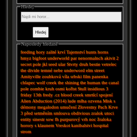
Hledej
Naposledy hledané
feeding
hory zalité krví
Tajemství
hunts
horns
hmyz
bigfoot
underworld
par nenormalnch akivit 2
secret
pole
jkl
seed
ular
Stvrty druh
bestie
vetrelec
the divide
temné nebe
underword
elm street
Amityville
zoubková víla
srbski film
panenka
chlapec
wolf creek
the shining
the human
the canal
pole zombie
kruh osmi
kořist
Stull
insidious 3
friday 13th
fredy .cz
blood creek
smrtící spojení
Alien Abduction (2014)
lude
mlha
ozvena
Misk
s
démony
megalodon
umučení
Zlovestny
Pach Krve
3
před setměním
smlouva
obdivious
zralok utoci
entity
sinestr
sow
fh
purpurový vrh
noc žraloka
horory s klaunem
Vreskot
kanibalstvi
hospital
strom