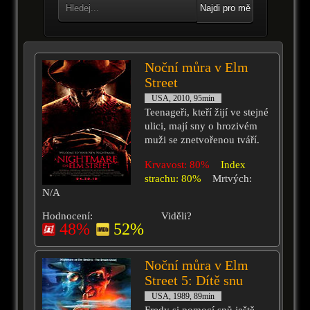
Najdi pro mě
Noční můra v Elm
Street
USA, 2010, 95min
Teenageři, kteří žijí ve stejné
ulici, mají sny o hrozivém
muži se znetvořenou tváří.
Krvavost: 80%
Index
strachu: 80%
Mrtvých:
N/A
Hodnocení:
Viděli?
48%
52%
Noční můra v Elm
Street 5: Dítě snu
USA, 1989, 89min