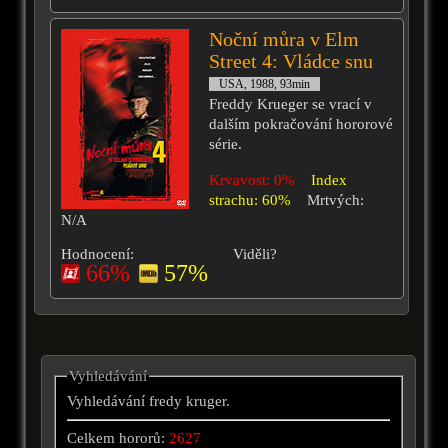
Noční můra v Elm
Street 4: Vládce snu
USA, 1988, 93min
Freddy Krueger se vrací v
dalším pokračování hororové
série.
Krvavost: 0%
Index
strachu: 60%
Mrtvých:
N/A
Hodnocení:
Viděli?
66%
57%
Vyhledávání
Vyhledávání fredy kruger.
Celkem hororů:
2627