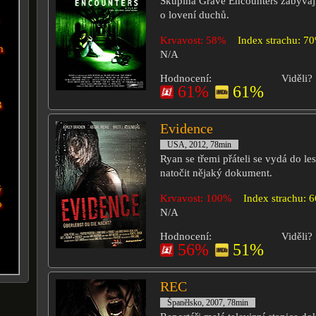
Skupina Grave Encounters zabývají
o lovení duchů.
Krvavost: 58%
Index strachu: 7
h
N/A
Hodnocení:
Viděli?
61%
61%
3
Evidence
USA, 2012, 78min
Ryan se třemi přáteli se vydá do l
natočit nějaký dokument.
ý
Krvavost: 100%
Index strachu: 
o
N/A
Hodnocení:
Viděli?
56%
51%
REC
Španělsko, 2007, 78min