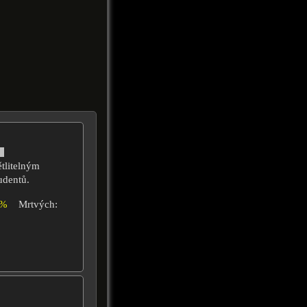
tlitelným
udentů.
4%
Mrtvých: