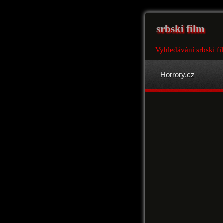
srbski film
Vyhledávání srbski fi
Horrory.cz