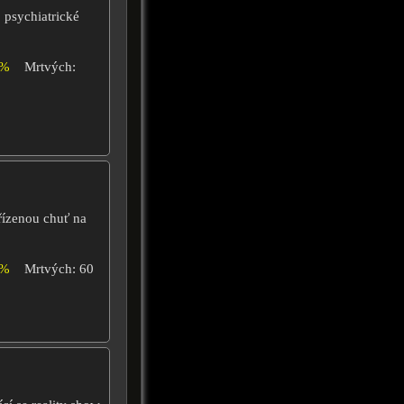
 psychiatrické
6%
Mrtvých:
řízenou chuť na
4%
Mrtvých: 60