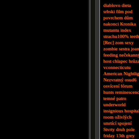
diablovo dieta
srbski film
pod
povrchem
dům
nakonci
Kronika
mutantu
index
strachu100%
teet
[Rec]
zom
sexy
zombie
sestra joa
feeding
nečekann
host
chlapec
hrůz
vconnecticutu
American
Nightli
Nezvratný osud6
osvícení
fórum
hunts
reminescen
temné patro
underworld
insignious
hospita
room
oživlých
smrtící spojení
Stvrty druh
pole
friday 13th
grey