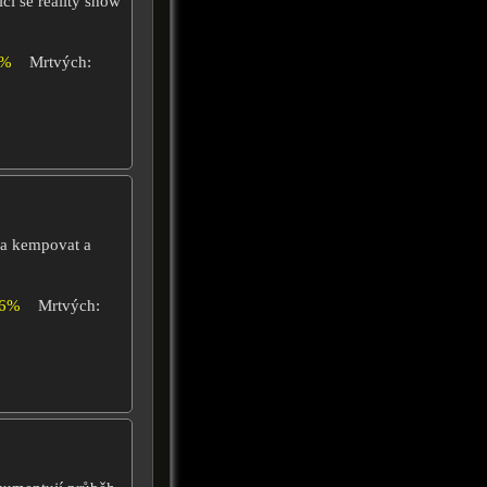
cí se reality show
0%
Mrtvých:
esa kempovat a
66%
Mrtvých: