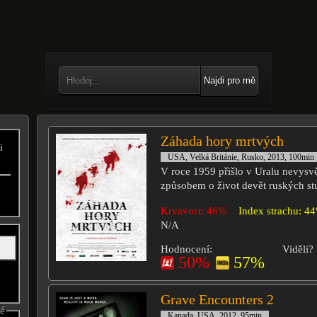
Najdi pro mě
Záhada hory mrtvých
i
USA, Velká Británie, Rusko, 2013, 100min
V roce 1959 přišlo v Uralu nevysvě
způsobem o život devět ruských st
Krvavost: 46%
Index strachu: 4
N/A
Hodnocení:
Viděli?
50%
57%
Grave Encounters 2
né
Kanada, USA, 2012, 95min