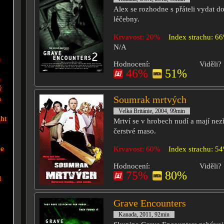
Alex se rozhodne s přáteli vydat do
léčebny.
Krvavost: 20%
Index strachu: 6
N/A
h
Hodnocení:
Viděli?
46%
51%
n
ý
Soumrak mrtvých
a
Velká Británie, 2004, 99min
ght
Mrtví se v hrobech nudí a mají nez
čerstvé maso.
ce
Krvavost: 60%
Index strachu: 5
Hodnocení:
Viděli?
75%
80%
l
Grave Encounters
Kanada, 2011, 92min