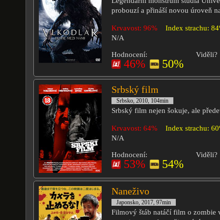
Legendární monstrum studia Unive
probouzí a přináší novou úroveň na
Krvavost: 96%
Index strachu: 8
N/A
Hodnocení:
Viděli?
46%
50%
Srbský film
Srbsko, 2010, 104min
Srbský film nejen šokuje, ale před
Krvavost: 64%
Index strachu: 6
N/A
Hodnocení:
Viděli?
53%
54%
Naneživo
Japonsko, 2017, 97min
Filmový štáb natáčí film o zombie 