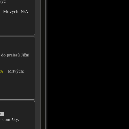
výc
Mrtvých: N/A
 do pralesů Jižní
2%
Mrtvých:
n
é stonožky.