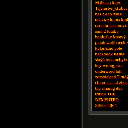
Mařenka
infer
Tajemství
jkl
zbav
nas zleho
Misk
televize
horns
kru
osmi
bolest
mrtví
sníh 2
loutky
houbičky
krvavý
potok
wolf creek 
kukuřičné pole
babadook
bestie
skrýš
bylo nebylo
key
wrong turn
underword
hill
zombieland 2
rud
chran nas od zleh
the shining
den
trifidu
THE
DEMENTED
SINISTER 1