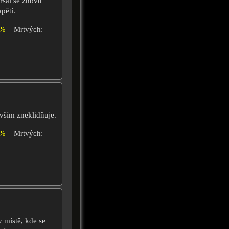
rsal se znovu
pětí.
4%
Mrtvých:
evším zneklidňuje.
0%
Mrtvých:
v místě, kde se