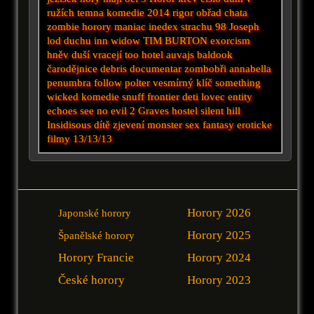
ružích
temna
komedie 2014
rigor
obřad
chata
zombie horory
maniac
inedex strachu 98
Joseph
lod duchu
inn
widow
TIM BURTON
exorcism
hněv duší
vracejí
too
hotel auvajs
baldook
čarodějnice
debris documentar
zombobři
annabella
penumbra
follow
polter
vesmírný
klíč
something
wicked
komedie
snuff
frontier
deti
lovec
entity
echoes
see no evil 2
Graves
hostel
silent hill
Insidisous
dítě
zjevení
monster sex fantasy
eroticke
filmy
13/13/13
Horory 2026
Japonské horory
Horory 2025
Španělské horory
Horory Francie
Horory 2024
České horory
Horory 2023