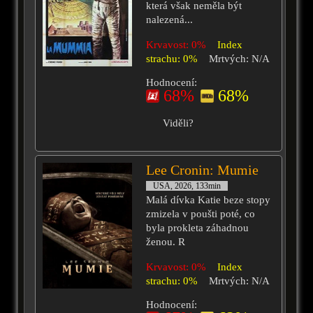
která však neměla být
nalezená...
Krvavost: 0%
Index
strachu: 0%
Mrtvých: N/A
Hodnocení:
68%
68%
Viděli?
Lee Cronin: Mumie
USA, 2026, 133min
Malá dívka Katie beze stopy
zmizela v poušti poté, co
byla prokleta záhadnou
ženou. R
Krvavost: 0%
Index
strachu: 0%
Mrtvých: N/A
Hodnocení: