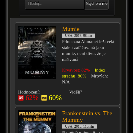
Najdi pro mě
Mumie
USA, 2017, 98min
Princezna Ahmanet leží celá
staletí zafáčovaná jako
mumie, není divu, že je
naštvaná.
Krvavost: 82%
Index
strachu: 86%
Mrtvých:
N/A
Hodnocení:
Viděli?
62%
60%
Frankenstein vs. The
Mummy
USA, 2015, 115min
Na půdě univerzity se