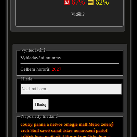
67%
62%
Viděli?
Vyhledávání
Vyhledávání mummy.
Celkem hororů:
2627
Hledej
Naposledy hledané
coutry
panna a netvor
omegle
mall
Metro
zelený
vrch
Stull
saw6
canal
ústav
nenarození
parlol
ježíšek
hory mají oči 3
Horor
krev
čislo
dum v