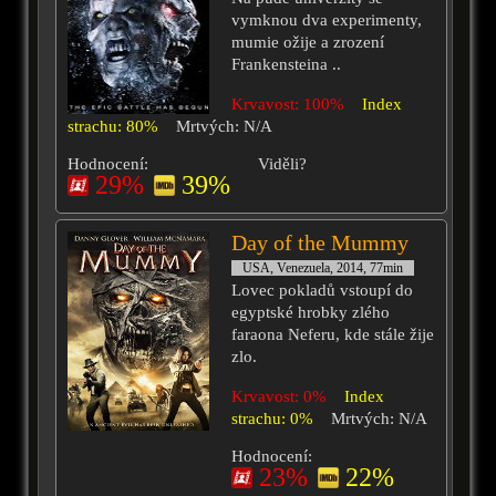
vymknou dva experimenty,
mumie ožije a zrození
Frankensteina ..
Krvavost: 100%
Index
strachu: 80%
Mrtvých: N/A
Hodnocení:
Viděli?
29%
39%
Day of the Mummy
USA, Venezuela, 2014, 77min
Lovec pokladů vstoupí do
egyptské hrobky zlého
faraona Neferu, kde stále žije
zlo.
Krvavost: 0%
Index
strachu: 0%
Mrtvých: N/A
Hodnocení:
23%
22%