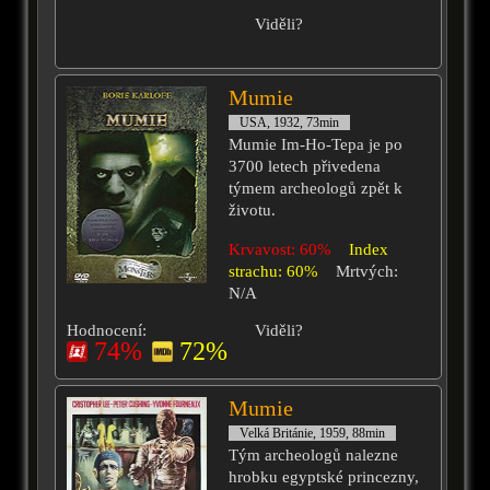
Viděli?
Mumie
USA, 1932, 73min
Mumie Im-Ho-Tepa je po
3700 letech přivedena
týmem archeologů zpět k
životu.
Krvavost: 60%
Index
strachu: 60%
Mrtvých:
N/A
Hodnocení:
Viděli?
74%
72%
Mumie
Velká Británie, 1959, 88min
Tým archeologů nalezne
hrobku egyptské princezny,