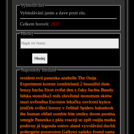
Vyhledávání
Vyhledávání jastin a dave proti zlu.
Celkem hororů:
2627
Hledej
Naposledy hledané
resident evil
panenka anabelle
The Ouija
Experiment
korene
zombieland 2
beautiful
dum
hruzy
bacha
život zviřat
den z
čaky
šachta
Bundy
lidska stonožka3
reds
zlověstné
monstrum
skiriw
muri
uvězněna
Excision
lekačky
osvícení
kytice
jeníček
zvířecí
horory v češtině
Spiders
babadook
the human
obřad
zombie
bite
smiley
doom
pustina
omegle
Panenka z pkla
vracejí se zpět
ouijla
matka
podivny
já legenda
ostrov aland
vyvolávání duchů
poltergeist
possession
Gallows
sadako
found
sama