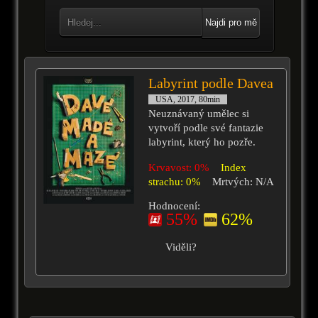
Najdi pro mě
Labyrint podle Davea
USA, 2017, 80min
Neuznávaný umělec si
vytvoří podle své fantazie
labyrint, který ho pozře.
Krvavost: 0%
Index
strachu: 0%
Mrtvých: N/A
Hodnocení:
55%
62%
Viděli?