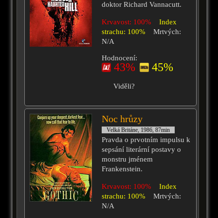
doktor Richard Vannacutt.
Krvavost: 100%
Index
strachu: 100%
Mrtvých:
N/A
Hodnocení:
43%
45%
Viděli?
Noc hrůzy
Velká Británe, 1986, 87min
Pravda o prvotním impulsu k
sepsání literární postavy o
monstru jménem
Frankenstein.
Krvavost: 100%
Index
strachu: 100%
Mrtvých:
N/A