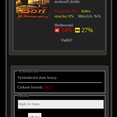
neskončí dobře.
Krvavost: 0%
Index
strachu: 0%
Mrtvých: N/A
Hodnocení:
14%
27%
Viděli?
Vyhledávání
Vyhledávání dum hruzy.
Celkem hororů:
2627
Hledej