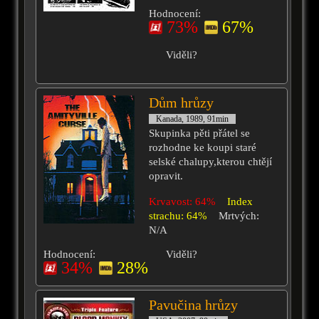
Hodnocení:
73%
67%
Viděli?
Dům hrůzy
Kanada, 1989, 91min
Skupinka pěti přátel se
rozhodne ke koupi staré
selské chalupy,kterou chtějí
opravit.
Krvavost: 64%
Index
strachu: 64%
Mrtvých:
N/A
Hodnocení:
Viděli?
34%
28%
Pavučina hrůzy