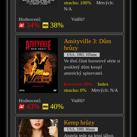
strachu: 100%
Mrtvých:
N/A
Hodnocení:
Viděli?
34%
38%
Amityville 3: Dům
hrůzy
USA, 1983, 105min
Ve třetí části hororové série si
prokletý dům koupí
americký spisovatel.
Krvavost: 80%
Index
strachu: 0%
Mrtvých: N/A
Hodnocení:
Viděli?
43%
40%
Kemp hrůzy
USA, 1989, 80min
Angela jede na letní tábor,