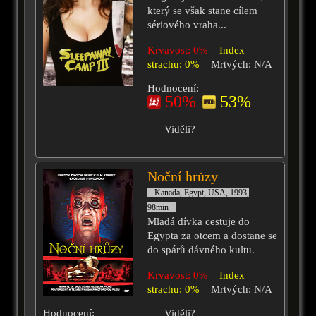
který se však stane cílem
sériového vraha...
Krvavost: 0%
Index
strachu: 0%
Mrtvých: N/A
Hodnocení:
50%
53%
Viděli?
Noční hrůzy
Kanada, Egypt, USA, 1993,
98min
Mladá dívka cestuje do
Egypta za otcem a dostane se
do spárů dávného kultu.
Krvavost: 0%
Index
strachu: 0%
Mrtvých: N/A
Hodnocení:
Viděli?