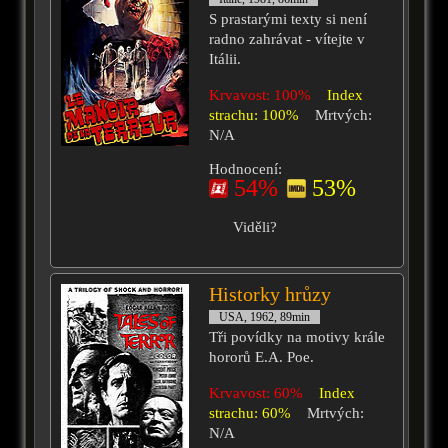
S prastarými texty si není
radno zahrávat - vítejte v
Itálii.
Krvavost: 100%
Index
strachu: 100%
Mrtvých:
N/A
Hodnocení:
54%
53%
Viděli?
Historky hrůzy
USA, 1962, 89min
Tři povídky na motivy krále
hororů E.A. Poe.
Krvavost: 60%
Index
strachu: 60%
Mrtvých:
N/A