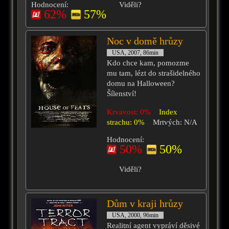
Hodnocení:
Viděli?
62%
57%
Noc v domě hrůzy
USA, 2007, 86min
Kdo chce kam, pomozme
mu tam, lézt do strašidelného
domu na Halloween?
Šílenství!
Krvavost: 0%
Index
strachu: 0%
Mrtvých: N/A
Hodnocení:
50%
50%
Viděli?
Dům v kraji hrůzy
USA, 2000, 96min
Realitní agent vypráví děsivé