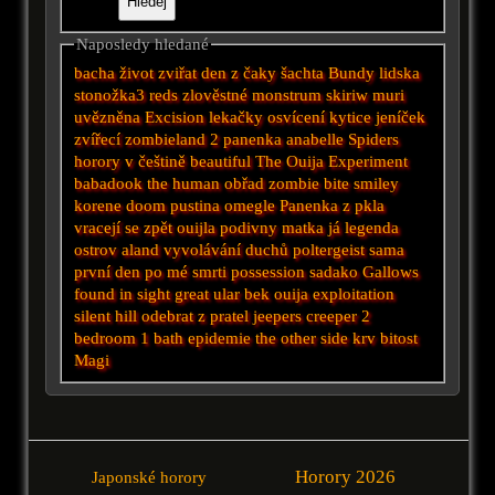
Naposledy hledané
bacha
život zviřat
den z
čaky
šachta
Bundy
lidska
stonožka3
reds
zlověstné
monstrum
skiriw muri
uvězněna
Excision
lekačky
osvícení
kytice
jeníček
zvířecí
zombieland 2
panenka anabelle
Spiders
horory v češtině
beautiful
The Ouija Experiment
babadook
the human
obřad
zombie
bite
smiley
korene
doom
pustina
omegle
Panenka z pkla
vracejí se zpět
ouijla
podivny
matka
já legenda
ostrov aland
vyvolávání duchů
poltergeist
sama
první den po mé smrti
possession
sadako
Gallows
found
in sight
great
ular
bek
ouija
exploitation
silent hill
odebrat z pratel
jeepers creeper
2
bedroom 1 bath
epidemie
the other side
krv
bitost
Magi
Horory 2026
Japonské horory