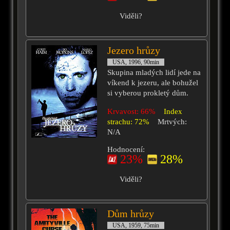
Viděli?
Jezero hrůzy
USA, 1996, 90min
Skupina mladých lidí jede na
víkend k jezeru, ale bohužel
si vyberou prokletý dům.
Krvavost: 66%
Index
strachu: 72%
Mrtvých:
N/A
Hodnocení:
23%
28%
Viděli?
Dům hrůzy
USA, 1959, 75min