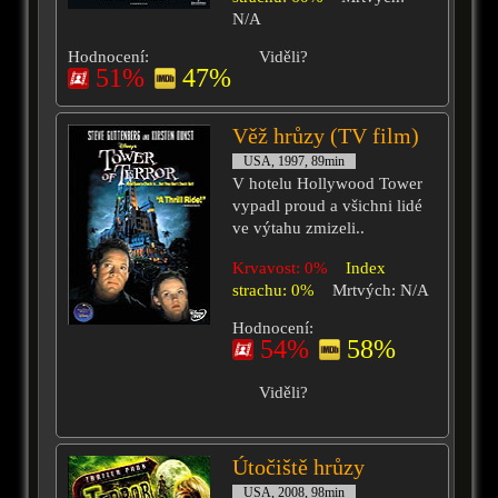
N/A
Hodnocení:
Viděli?
51%
47%
Věž hrůzy (TV film)
USA, 1997, 89min
V hotelu Hollywood Tower
vypadl proud a všichni lidé
ve výtahu zmizeli..
Krvavost: 0%
Index
strachu: 0%
Mrtvých: N/A
Hodnocení:
54%
58%
Viděli?
Útočiště hrůzy
USA, 2008, 98min