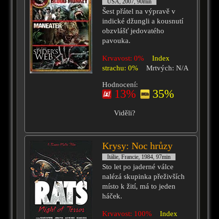
USA, 2007, 90min
Šest přátel na výpravě v
indické džungli a kousnutí
obzvlášť jedovatého
pavouka.
Krvavost: 0%
Index
strachu: 0%
Mrtvých: N/A
Hodnocení:
13%
35%
Viděli?
Krysy: Noc hrůzy
Itálie, Francie, 1984, 97min
Sto let po jaderné válce
nalézá skupinka přeživších
místo k žití, má to jeden
háček.
Krvavost: 100%
Index