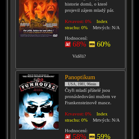
historie domů, o které
projevil zájem mladý pár.
Krvavost: 0%
Index
strachu: 0%
Mrtvých: N/A
Hodnocení:
68%
60%
Viděli?
Panoptikum
USA, 1981, 96min
Čtyři mladí přátelé jsou
pronásledováni mužem ve
Frankensteinově masce.
Krvavost: 0%
Index
strachu: 0%
Mrtvých: N/A
Hodnocení:
58%
59%