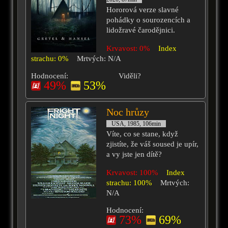
Hororová verze slavné
pohádky o sourozencích a
lidožravé čarodějnici.
Krvavost: 0%
Index
strachu: 0%
Mrtvých: N/A
Hodnocení:
Viděli?
49%
53%
Noc hrůzy
USA, 1985, 106min
Víte, co se stane, když
zjistíte, že váš soused je upír,
a vy jste jen dítě?
Krvavost: 100%
Index
strachu: 100%
Mrtvých:
N/A
Hodnocení:
73%
69%