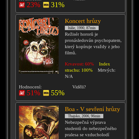
23%
31%
Koncert hrůzy
Itálie, 1990, 87min
Režisér hororů je
pronásledován psychopatem,
který kopíruje vraždy z jeho
filmů.
Krvavost: 60%
Index
strachu: 100%
Mrtvých:
N/A
Hodnocení:
Viděli?
51%
55%
Boa - V sevření hrůzy
Thajsko, 2006, 96min
Nebezpečná výprava
studentů do nebezpečného
pralesa se vzducholodí