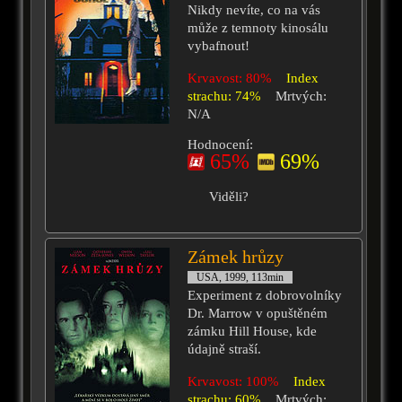
Nikdy nevíte, co na vás
může z temnoty kinosálu
vybafnout!
Krvavost: 80%
Index
strachu: 74%
Mrtvých:
N/A
Hodnocení:
65%
69%
Viděli?
Zámek hrůzy
USA, 1999, 113min
Experiment z dobrovolníky
Dr. Marrow v opuštěném
zámku Hill House, kde
údajně straší.
Krvavost: 100%
Index
strachu: 60%
Mrtvých: