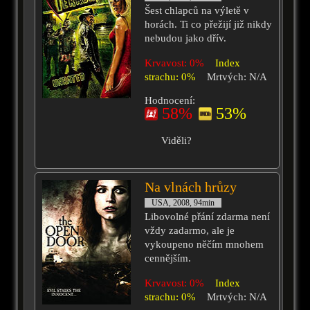
Šest chlapců na výletě v
horách. Ti co přežijí již nikdy
nebudou jako dřív.
Krvavost: 0%
Index
strachu: 0%
Mrtvých: N/A
Hodnocení:
58%
53%
Viděli?
Na vlnách hrůzy
USA, 2008, 94min
Libovolné přání zdarma není
vždy zadarmo, ale je
vykoupeno něčím mnohem
cennějším.
Krvavost: 0%
Index
strachu: 0%
Mrtvých: N/A