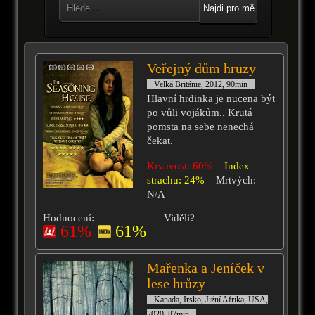
Najdi pro mě
Veřejný dům hrůzy
Velká Británie, 2012, 90min
Hlavní hrdinka je nucena být
po vůli vojákům.. Krutá
pomsta na sebe nenechá
čekat.
Krvavost: 60%
Index
strachu: 24%
Mrtvých:
N/A
Hodnocení:
Viděli?
61%
61%
Mařenka a Jeníček v
lese hrůzy
Kanada, Irsko, Jižní Afrika, USA,
2020, 87min