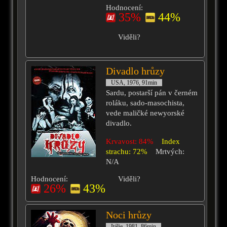
Hodnocení:
35%
44%
Viděli?
Divadlo hrůzy
USA, 1976, 91min
Sardu, postarší pán v černém
roláku, sado-masochista,
vede maličké newyorské
divadlo.
Krvavost: 84%
Index
strachu: 72%
Mrtvých:
N/A
Hodnocení:
Viděli?
26%
43%
Noci hrůzy
Itálie, 1981, 86min