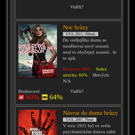
Viděli?
Noc hrůzy
USA, 2011, 106min
Do vedlejšího domu se
nastěhoval nový soused,
není to obyčejný soused.. Je
to upír.
Krvavost: 60%
Index
strachu: 60%
Mrtvých:
N/A
Hodnocení:
Viděli?
60%
64%
Návrat do domu hrůzy
USA, 2007, 79min
V roce 1931 byl ve svém
psychiatrickém ústavu zabit