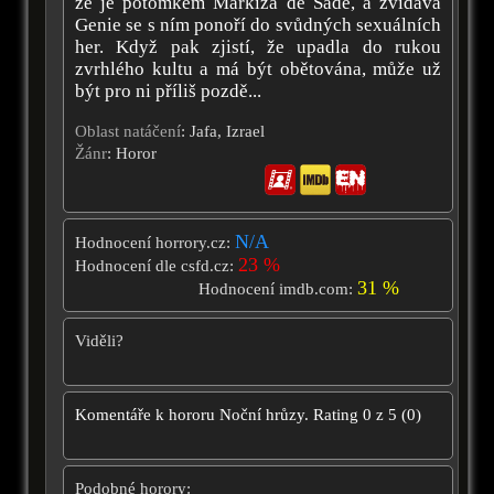
že je potomkem Markíza de Sade, a zvídavá
Genie se s ním ponoří do svůdných sexuálních
her. Když pak zjistí, že upadla do rukou
zvrhlého kultu a má být obětována, může už
být pro ni příliš pozdě...
Oblast natáčení
: Jafa, Izrael
Žánr
: Horor
N/A
Hodnocení horrory.cz:
23 %
Hodnocení dle csfd.cz:
31 %
Hodnocení imdb.com:
Viděli?
Komentáře k hororu
Noční hrůzy.
Rating
0
z
5
(
0
)
Podobné horory: