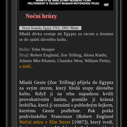
Noční hrůzy
Horor Kanada, Egypt, USA, 1993, 98min
Mladá dívka cestuje do Egypta za otcem a dostane
se do spárů dávného kultu.
Režie:
Tobe Hooper
Hrají
: Robert Englund, Zoe Trilling, Alona Kimhi,
Juliano Mer-Khamis, Chandra West, William Finley,
a další..
Mladá Genie (Zoe Trilling) přijela do Egypta
za svým otcem, který hledá stopy dávného
kultu. Když ji na trhu napadnou kvůli
provokativním šatům, pomůže jí krásná
lesbička, která jí seznámí s pohledným šejkem,
kterému Genie podlehne. Pak potká
podivínského Francouze (Robert Englund
Noční můra v Elm Street
[1987]), který tvrdí,