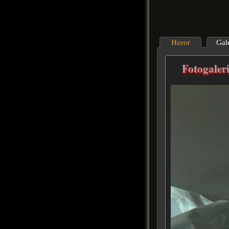
Horor
Gal
Fotogaler