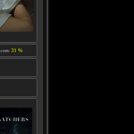
31 %
.com: