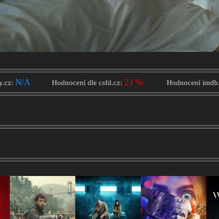
N/A
23 %
y.cz:
Hodnocení dle csfd.cz:
Hodnocení imdb