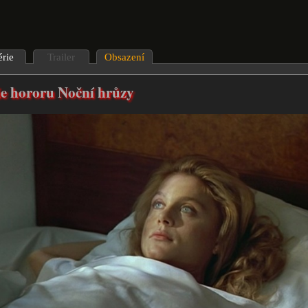
érie
Trailer
Obsazení
ie hororu Noční hrůzy