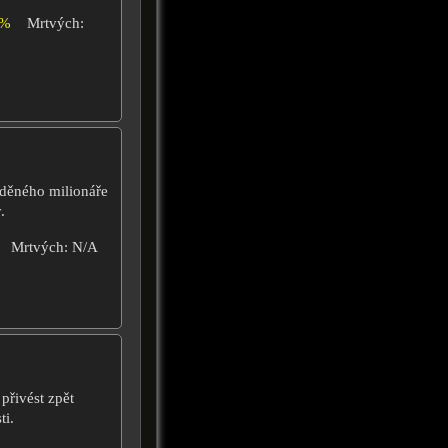
0%
Mrtvých:
uděného milionáře
.
Mrtvých: N/A
přivést zpět
ti.