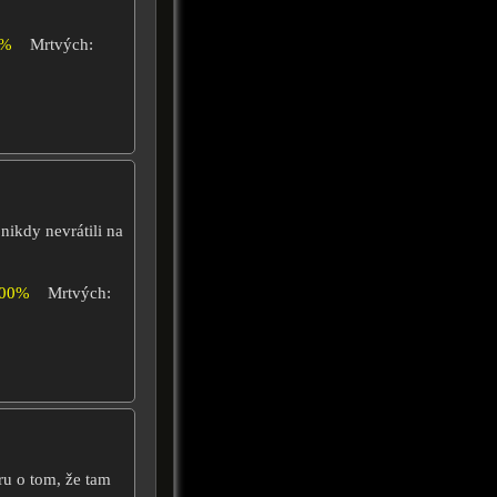
4%
Mrtvých:
 nikdy nevrátili na
100%
Mrtvých:
ru o tom, že tam