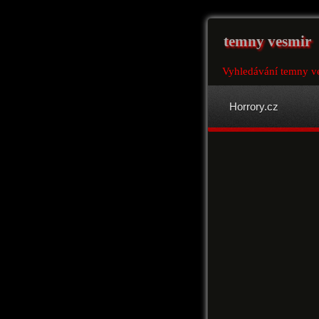
temny vesmir
Vyhledávání temny ve
Horrory.cz