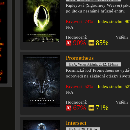
er
Ripleyová (Sigourney Weaver) jako
po útoku neznámé hrůzné entity.
l
Krvavost: 74%
Index strachu: 9
N/A
Hodnocení:
Viděli?
a
90%
85%
on
ť
a
Prometheus
USA, Velká Británie, 2012, 124min
Kosmická loď Prometheus se vydáv
tý
odpovědi na základní otázky života
y
Krvavost: 52%
Index strachu: 5
N/A
Hodnocení:
Viděli?
67%
71%
Intersect
USA, 2020, 119min