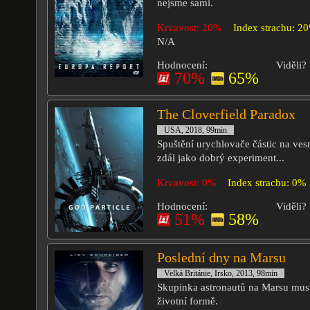
nejsme sami.
Krvavost: 20%
Index strachu: 2
N/A
Hodnocení:
Viděli?
70%
65%
The Cloverfield Paradox
USA, 2018, 99min
Spuštění urychlovače částic na vesm
zdál jako dobrý experiment...
Krvavost: 0%
Index strachu: 0%
Hodnocení:
Viděli?
51%
58%
Poslední dny na Marsu
Velká Británie, Irsko, 2013, 98min
Skupinka astronautů na Marsu musí
životní formě.