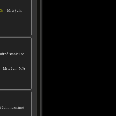
0%
Mrtvých:
írné stanici se
Mrtvých: N/A
 čelit neznámé