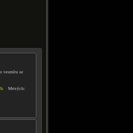
do vesmíru se
6%
Mrtvých: