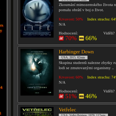
Zkoumání mimozemského života na
pomalu obrátí v boj o život.
Krvavost: 50%
Index strachu: 6
N/A
rs
my
Hodnocení:
Viděli?
70%
66%
Harbinger Down
USA, 2015, 82min
Skupina studentů nalezne zbytky 
lodi se zmutovanými organismy ..
Krvavost: 60%
Index strachu: 7
N/A
24
Hodnocení:
Viděli?
51%
46%
Vetřelec
l
USA, Velká Británie, 1979, 117min