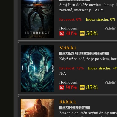
Stroj času dokáže otevírat i brány, 
zavřené, intersect je TADY.
Krvavost: 0%
Index strachu: 0%
Hodnocení:
Viděli?
40%
50%
Vetřelci
USA, Velká Británie, 1986, 137min
Když už se zdá, že je po všem, hor
Krvavost: 72%
Index strachu: 7
N/A
Hodnocení:
Viděli?
90%
85%
Riddick
USA, 2013, 119min
Zrazen a opuštěn svými druhy musí