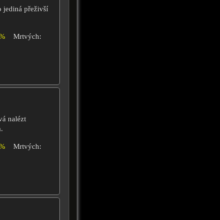
 jediná přeživší
0%
Mrtvých:
á nalézt
.
2%
Mrtvých: