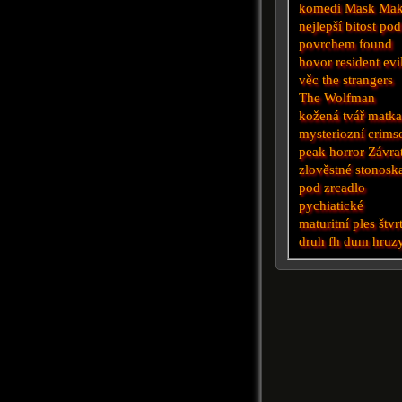
komedi
Mask Mak
nejlepší
bitost
pod
povrchem
found
hovor
resident evi
věc
the strangers
The Wolfman
kožená tvář
matk
mysteriozní
crims
peak
horror
Závra
zlověstné
stonosk
pod
zrcadlo
pychiatické
maturitní ples
štvr
druh
fh
dum hruz