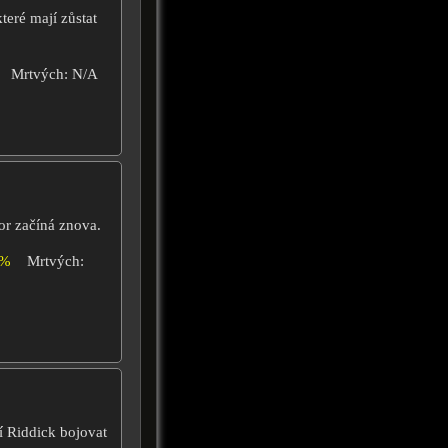
které mají zůstat
Mrtvých: N/A
or začíná znova.
4%
Mrtvých:
 Riddick bojovat