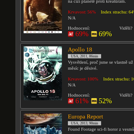
na cízí planetě proti kreatůrám.
Krvavost: 56%
Index strachu: 6
N/A
Hodnocení:
Viděli?
69%
69%
Apollo 18
USA, 2011, 86min
Vysvětlení, proč jsme se vlastně už
měsíc je děsivé.
Krvavost: 100%
Index strachu: 
N/A
Hodnocení:
Viděli?
61%
52%
Europa Report
USA, 2013, 90min
Found Footage sci-fi horor z vesmí