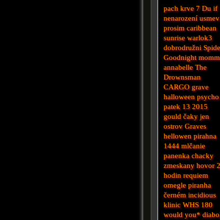
pach krve 7
Du
if
nenarození
usmev
prosim
caribbean
sunrise
warlok3
dobrodružni
Spide
Goodnight mom
annabelle
The
Drownsman
CARGO
grave
halloween
psycho
patek 13 2015
gould
čaky
jen
ostrov
Graves
hellowen
pirahna
1444
mlčanie
panenka chacky
zmeskany hovor
hodin
requiem
omegle
piranha
černém
incidious
klinic
WHS
180
would you*
diabo