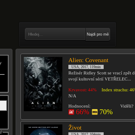
Najdi pro mě
Alien: Covenant
y
USA, 2017, 119min
Režisér Ridley Scott se vrací zpět 
svojí kultovní sérií VETŘELEC...
Krvavost: 44%
Index strachu: 4
N/A
Hodnocení:
Viděli?
66%
70%
Život
né
USA, 2017, 104min