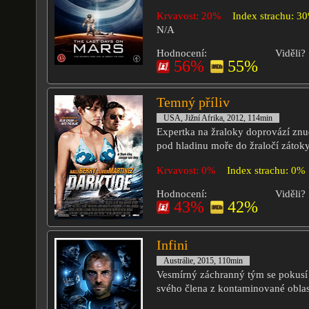
Krvavost: 20%
Index strachu: 3
N/A
Hodnocení:
Viděli?
56%
55%
Temný příliv
USA, Jižní Afrika, 2012, 114min
Expertka na žraloky doprovází zn
pod hladinu moře do žraločí zátoky
Krvavost: 0%
Index strachu: 0%
Hodnocení:
Viděli?
43%
42%
Infini
Austrálie, 2015, 110min
Vesmírný záchranný tým se pokusí 
svého člena z kontaminované oblas