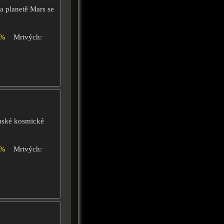
 planetě Mars se
4%
Mrtvých:
ruské kosmické
4%
Mrtvých: