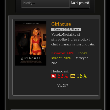
Najdi pro mě
Girlhouse
Kanada, 2014, 99min
Vysokoškolačka si
přivydělává přes erotický
chat a narazí na psychopata.
Krvavost: 60%
Index
strachu: 90%
Mrtvých:
N/A
Hodnocení:
62%
56%
Viděli?