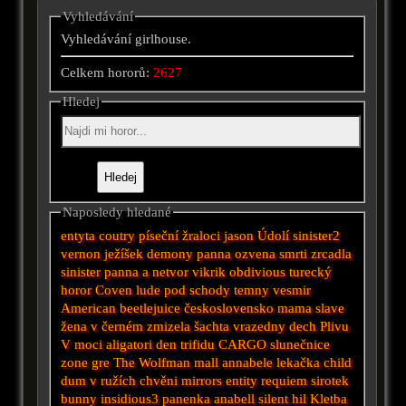
Vyhledávání
Vyhledávání girlhouse.
Celkem hororů:
2627
Hledej
Naposledy hledané
entyta
coutry
píseční žraloci
jason
Údolí
sinister2
vernon
ježíšek
demony
panna
ozvena smrti
zrcadla
sinister
panna a netvor
vikrik
obdivious
turecký
horor
Coven
lude pod schody
temny vesmir
American
beetlejuice
československo
mama
slave
žena v černém
zmizela
šachta
vrazedny dech
Plivu
V moci
aligatori
den trifidu
CARGO
slunečnice
zone
gre
The Wolfman
mall
annabele
lekačka
child
dum v ružích
chvěni
mirrors
entity
requiem
sirotek
bunny
insidious3
panenka anabell
silent hil
Kletba