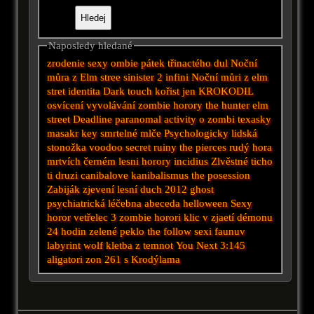
Naposledy hledané
zrodenie
sexy ombie
pátek třinactého
dul
Noční
můra z Elm stree
sinister 2
infini
Noční můri z elm
stret
identita
Dark touch
kořist
jen
KROKODIL
osvícení
vyvolávání
zombie horory
the hunter
elm
street
Deadline
paranomal activity
o zombi
texasky
masakr
key
smrtelné
mlče
Psychologicky
lidská
stonožka
voodoo secret
ruiny
the pierces
rudý
hora
mrtvích
černém
lesni horory
incidius
Zlvěstné ticho
ti druzi
canibalove
kanibalismus
the posession
Zabiják
zjevení
lesní duch 2012
ghost
psychiatrická léčebna
abeceda
helloween
Sexy
horor
vetřelec 3
zombie horori
klic
v zjaetí démonu
24 hodin
zelené peklo
the follow
sexi
faunuv
labyrint
wolf
kletba z temnot
You Next
3:145
aligatori
zon 261
s Krodýlama