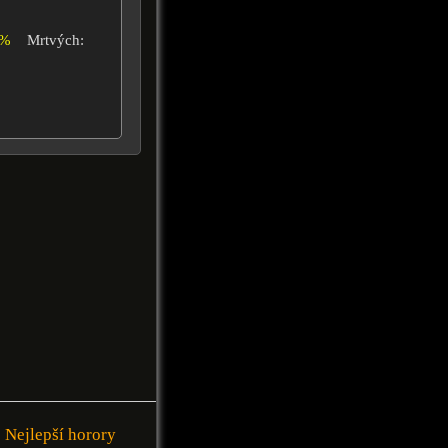
4%
Mrtvých:
Nejlepší horory