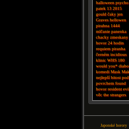
halloween
psycho
patek 13 2015
gould
čaky
jen
Graves
hellowen
pirahna
1444
mlčanie
panenka
chacky
zmeskany
hovor
24 hodin
requiem
piranha
černém
incidious
klinic
WHS
180
would you*
diabo
komedi
Mask Mak
nejlepší
bitost
pod
povrchem
found
hovor
resident evi
věc
the strangers
Japonské horory