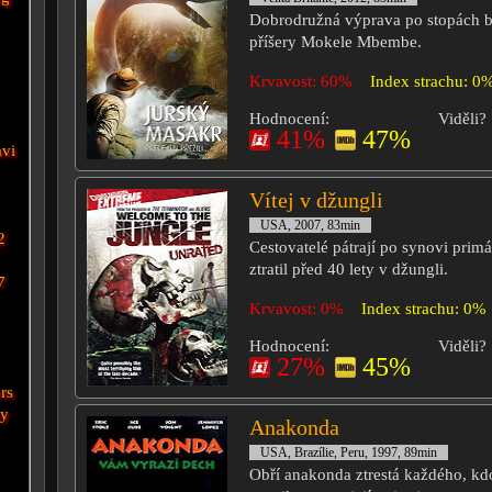
Dobrodružná výprava po stopách b
příšery Mokele Mbembe.
Krvavost: 60%
Index strachu: 0
Hodnocení:
Viděli?
41%
47%
avi
Vítej v džungli
USA, 2007, 83min
2
Cestovatelé pátrají po synovi primá
ztratil před 40 lety v džungli.
7
Krvavost: 0%
Index strachu: 0%
Hodnocení:
Viděli?
27%
45%
rs
my
Anakonda
USA, Brazílie, Peru, 1997, 89min
Obří anakonda ztrestá každého, kd