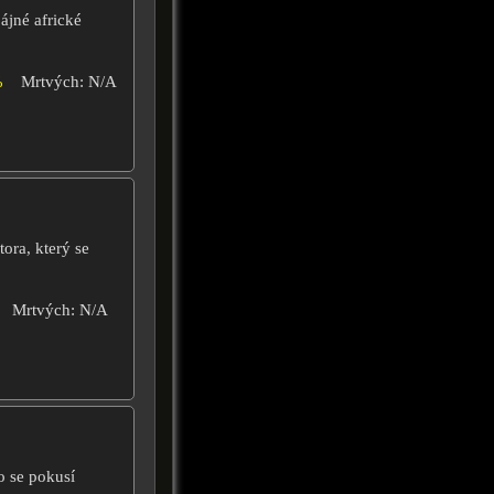
ájné africké
%
Mrtvých: N/A
tora, který se
Mrtvých: N/A
o se pokusí