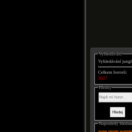
Vyhledávání
Vyhledávání jungl
Celkem hororů:
2627
Hledej
Naposledy hleda
zone
storm warni