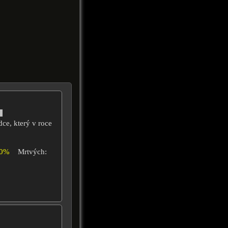
ce, který v roce
80%
Mrtvých: