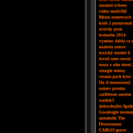
unrated
echoes
video
medvědí
Mesto nemrtvych
kruh 2
paranomal
activity
porn
komedie 2014
vymitac dabla cz 
anabela
ostrov
toxický mstitel 4
loved ones
nocni
mura v elm street 
omegle
temny
vesmir
pach krve 
Du
if
nenarození
usmev prosim
caribbean sunrise
warlok3
dobrodružni
Spide
Goodnight mom
annabelle
The
Drownsman
CARGO
grave