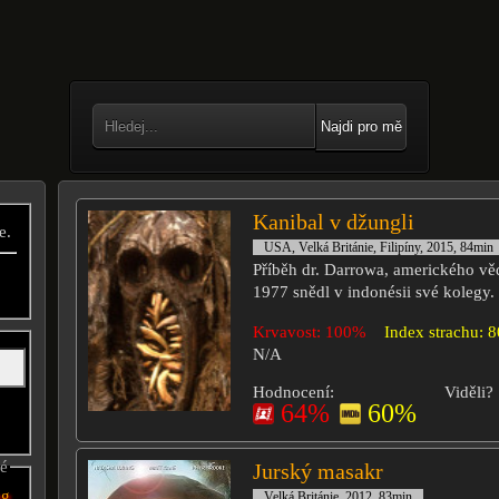
Najdi pro mě
Kanibal v džungli
e.
USA, Velká Británie, Filipíny, 2015, 84min
Příběh dr. Darrowa, amerického věd
1977 snědl v indonésii své kolegy.
Krvavost: 100%
Index strachu: 
N/A
Hodnocení:
Viděli?
64%
60%
né
Jurský masakr
ng
Velká Británie, 2012, 83min