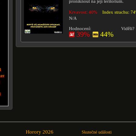
proniknout na její teritorium.
Krvavost: 40%
Index strachu: 7
N/A
Hodnocení:
Viděli?
39%
44%
l
er
l
Horory 2026
Skutečné události