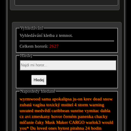
Vyhledávání
Vyhledávání kletba z temnot.
Celkem hororů:
2627
Hledej
Naposledy hledané
wyrmwood
sama
apokalipsa
ju-on
krev
dead snow
zubatá vagína
toxický mstitel 4
storm warning
unrated
medvědí
caribbean sunrise
vymitac dabla
cz avi
zmeskany hovor
černém
panenka chacky
mlčanie
čaky
Mask Maker
CARGO
warlok3
would
you*
Du
loved ones
bytost
pirahna
24 hodin