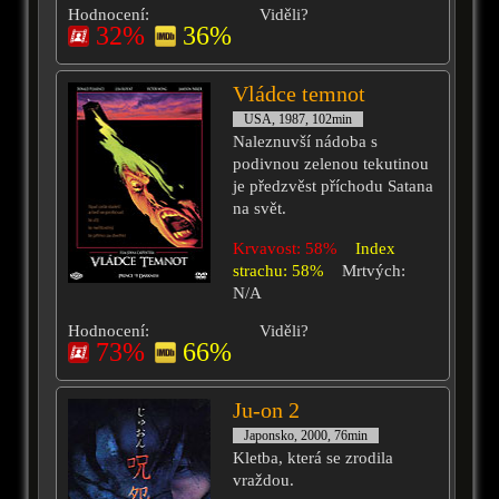
Hodnocení:
Viděli?
32%
36%
Vládce temnot
USA, 1987, 102min
Naleznuvší nádoba s
podivnou zelenou tekutinou
je předzvěst příchodu Satana
na svět.
Krvavost: 58%
Index
strachu: 58%
Mrtvých:
N/A
Hodnocení:
Viděli?
73%
66%
Ju-on 2
Japonsko, 2000, 76min
Kletba, která se zrodila
vraždou.