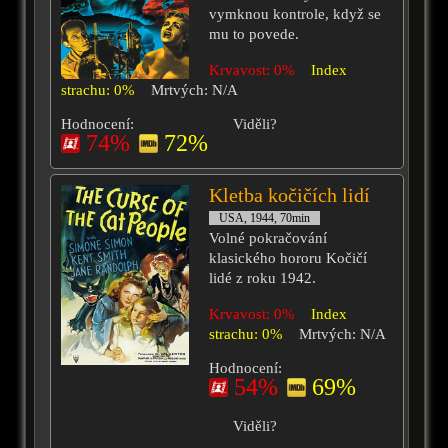
vymknou kontrole, když se
mu to povede.
Krvavost: 0%
Index
strachu: 0%
Mrtvých: N/A
Hodnocení:
Viděli?
74%
72%
Kletba kočičích lidí
USA, 1944, 70min
Volné pokračování
klasického hororu Kočičí
lidé z roku 1942.
Krvavost: 0%
Index
strachu: 0%
Mrtvých: N/A
Hodnocení:
54%
69%
Viděli?