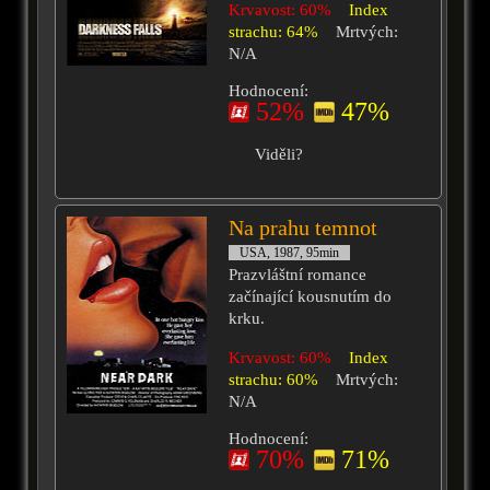
Krvavost: 60%
Index
strachu: 64%
Mrtvých:
N/A
Hodnocení:
52%
47%
Viděli?
Na prahu temnot
USA, 1987, 95min
Prazvláštní romance
začínající kousnutím do
krku.
Krvavost: 60%
Index
strachu: 60%
Mrtvých:
N/A
Hodnocení:
70%
71%