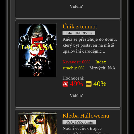
Viděli?
Únik z temnot
Itálie, 1990, 95min
Kněz se přestěhuje do domu,
který byl postaven na místě
upalování čarodějnic ..
Krvavost: 60%
Index
strachu: 0%
Mrtvých: N/A
Hodnocení:
49%
40%
Viděli?
Kletba Halloweenu
USA, 1995, 88min
Noční večírek trojice