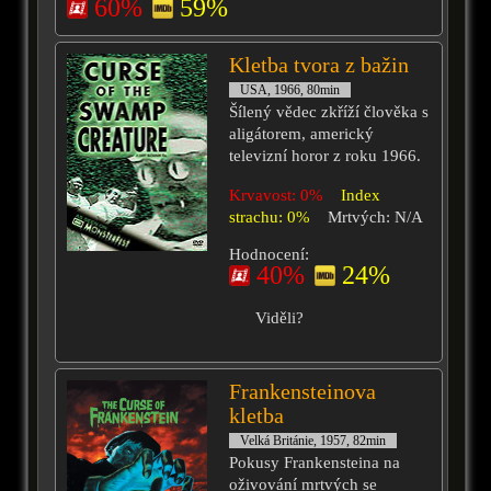
60%
59%
Kletba tvora z bažin
USA, 1966, 80min
Šílený vědec zkříží člověka s
aligátorem, americký
televizní horor z roku 1966.
Krvavost: 0%
Index
strachu: 0%
Mrtvých: N/A
Hodnocení:
40%
24%
Viděli?
Frankensteinova
kletba
Velká Británie, 1957, 82min
Pokusy Frankensteina na
oživování mrtvých se