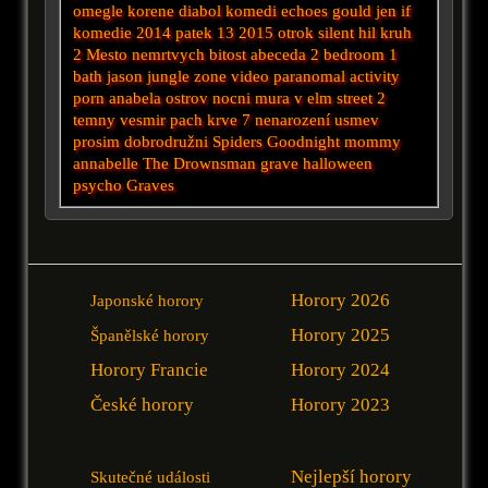
omegle
korene
diabol
komedi
echoes
gould
jen
if
komedie 2014
patek 13 2015
otrok
silent hil
kruh
2
Mesto nemrtvych
bitost
abeceda
2 bedroom 1
bath
jason
jungle
zone
video
paranomal activity
porn
anabela
ostrov
nocni mura v elm street 2
temny vesmir
pach krve 7
nenarození
usmev
prosim
dobrodružni
Spiders
Goodnight mommy
annabelle
The Drownsman
grave halloween
psycho
Graves
Horory 2026
Japonské horory
Horory 2025
Španělské horory
Horory Francie
Horory 2024
České horory
Horory 2023
Nejlepší horory
Skutečné události