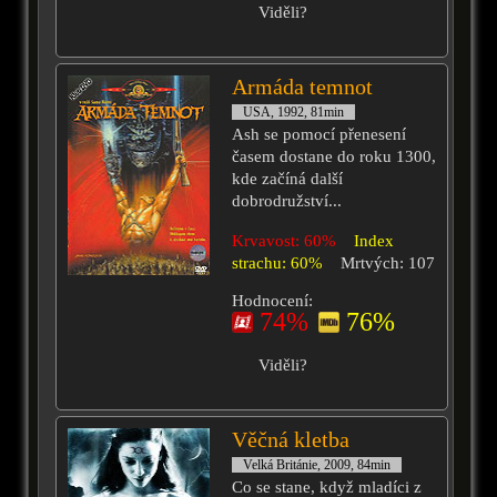
Viděli?
Armáda temnot
USA, 1992, 81min
Ash se pomocí přenesení
časem dostane do roku 1300,
kde začíná další
dobrodružství...
Krvavost: 60%
Index
strachu: 60%
Mrtvých: 107
Hodnocení:
74%
76%
Viděli?
Věčná kletba
Velká Británie, 2009, 84min
Co se stane, když mladíci z