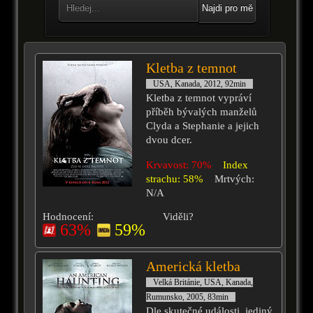
Najdi pro mě
Kletba z temnot
USA, Kanada, 2012, 92min
Kletba z temnot vypráví
příběh bývalých manželů
Clyda a Stephanie a jejich
dvou dcer.
Krvavost: 70%
Index
strachu: 58%
Mrtvých:
N/A
Hodnocení:
Viděli?
63%
59%
Americká kletba
Velká Británie, USA, Kanada,
Rumunsko, 2005, 83min
Dle skutečné události, jediný