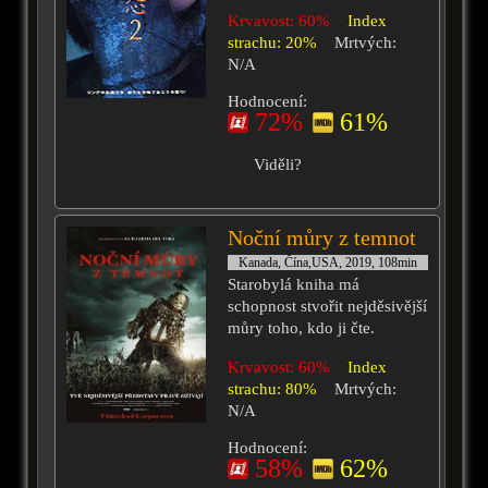
Krvavost: 60%
Index
strachu: 20%
Mrtvých:
N/A
Hodnocení:
72%
61%
Viděli?
Noční můry z temnot
Kanada, Čína,USA, 2019, 108min
Starobylá kniha má
schopnost stvořit nejděsivější
můry toho, kdo ji čte.
Krvavost: 60%
Index
strachu: 80%
Mrtvých:
N/A
Hodnocení:
58%
62%