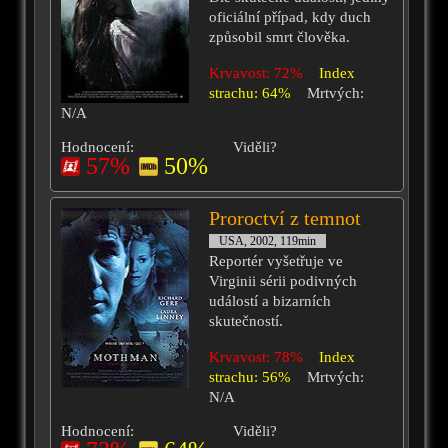
oficiální případ, kdy duch
způsobil smrt člověka.
Krvavost: 72%
Index
strachu: 64%
Mrtvých:
N/A
Hodnocení:
Viděli?
57%
50%
Proroctví z temnot
USA, 2002, 119min
Reportér vyšetřuje ve
Virginii sérii podivných
událostí a bizarních
skutečností.
Krvavost: 78%
Index
strachu: 56%
Mrtvých:
N/A
Hodnocení:
Viděli?