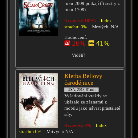
roku 2009 potkají tři sestry z
roku 1709?
Krvavost: 100%
Index
strachu: 0%
Mrtvých: N/A
Hodnocení:
26%
41%
Viděli?
Kletba Bellovy
čarodějnice
USA, 2013, 91min
Vyšetřování vraždy se
ukázalo ze záznamů z
mobilu jako návrat prastaleté
síly.
Krvavost: 0%
Index
strachu: 0%
Mrtvých: N/A