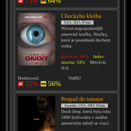
73%
64%
Chuckyho kletba
USA, 2013, 97min
Návrat nejpopulárnější
americké hračky. Hračky,
která je posednutá duchem
vraha.
Krvavost: 66%
Index
strachu: 54%
Mrtvých:
N/A
Hodnocení:
Viděli?
55%
56%
Propad do temnot
Austrálie, USA, 2003, 85min
Duch ženy, která byla roku
1800 lynčována v malém
americkém městě se vrací..