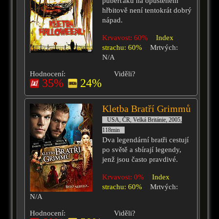
puberťáků na opuštěném
hřbitově není tentokrát dobrý
nápad.
Krvavost: 60%
Index
strachu: 60%
Mrtvých:
N/A
Hodnocení:
Viděli?
35%
24%
Kletba Bratří Grimmů
USA, ČR, Velká Británie, 2005,
118min
Dva legendární bratři cestují
po světě a sbírají legendy,
jenž jsou často pravdivé.
Krvavost: 0%
Index
strachu: 60%
Mrtvých:
N/A
Hodnocení:
Viděli?