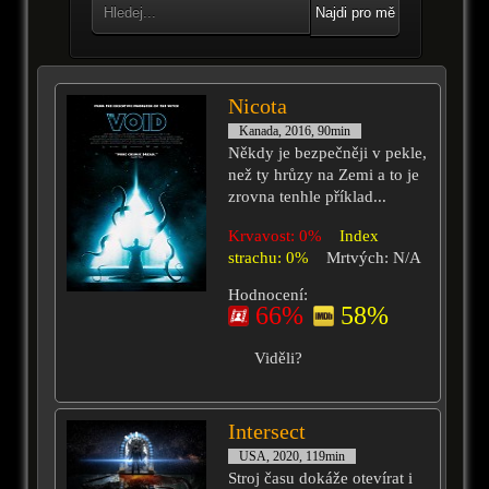
Najdi pro mě
Nicota
Kanada, 2016, 90min
Někdy je bezpečněji v pekle,
než ty hrůzy na Zemi a to je
zrovna tenhle příklad...
Krvavost: 0%
Index
strachu: 0%
Mrtvých: N/A
Hodnocení:
66%
58%
Viděli?
Intersect
USA, 2020, 119min
Stroj času dokáže otevírat i