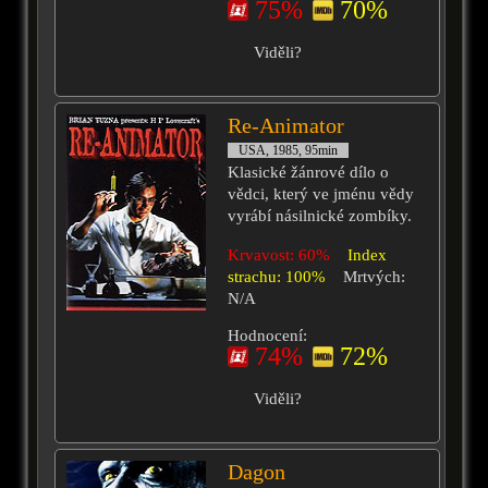
75%
70%
Viděli?
Re-Animator
USA, 1985, 95min
Klasické žánrové dílo o
vědci, který ve jménu vědy
vyrábí násilnické zombíky.
Krvavost: 60%
Index
strachu: 100%
Mrtvých:
N/A
Hodnocení:
74%
72%
Viděli?
Dagon