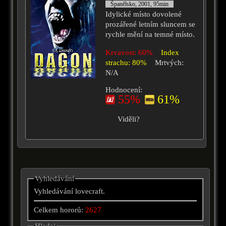
Španělsko, 2001, 95min
Idylické místo dovolené
prozářené letním sluncem se
rychle mění na temné místo.
Krvavost: 60%
Index
strachu: 80%
Mrtvých:
N/A
Hodnocení:
55%
61%
Viděli?
Vyhledávání
Vyhledávání lovecraft.
Celkem hororů:
2627
Hledej