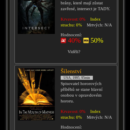
brány, které mají zůstat
zavřené, intersect je TADY.
Krvavost: 0%
Index
strachu: 0%
Mrtvých: N/A
Hodnocení:
40%
50%
Viděli?
Šílenství
USA, 1995, 95min
Spisovatel hororových
příběhů se stane hlavní
osobou v opravdovém
hororu.
Krvavost: 0%
Index
strachu: 0%
Mrtvých: N/A
Hodnocení: