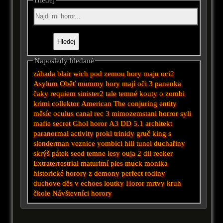
Naposledy hledané
záhada blair wich
pod zemou
hory maju oci2
Asylum
Oběť
mummy
hory mají oči 3
panenka
čaky
requiem
sinister2
tale
temné kouty
o zombi
krimi
collektor
American
The conjuring
entity
měsíc
oculus
canal
rec 3
mimozemstani
horror
syli
mafie
secret
Ghol
horor A3 DD 5.1
architekt
paranormal activity prokl
trinidy
gruč
king
s
slenderman
veznice
yombici
hill
tunel
duchařiny
skrýš
pátek
seed
temne lesy
ouja 2 dil
reeker
Extraterrestrial
maturitní ples
muck
monika
historické
horory z demony
perfect
rodiny
duchove
děs v
echoes
loutky
Horor
mrtvy
kruh
čkole
Návštevníci
horory