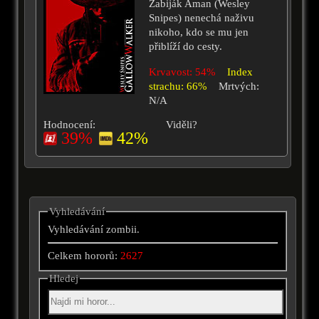
Zabiják Aman (Wesley
Snipes) nenechá naživu
nikoho, kdo se mu jen
přiblíží do cesty.
Krvavost: 54%
Index
strachu: 66%
Mrtvých:
N/A
Hodnocení:
Viděli?
39%
42%
Vyhledávání
Vyhledávání zombii.
Celkem hororů:
2627
Hledej