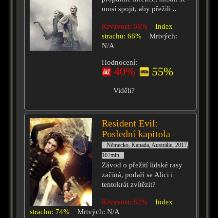
musí spojit, aby přežili ..
Krvavost: 66%
Index
strachu: 66%
Mrtvých:
N/A
Hodnocení:
40%
55%
Viděli?
Resident Evil:
Poslední kapitola
Německo, Kanada, Austrálie, 2017,
107min
Závod o přežití lidské rasy
začíná, podaří se Alici i
tentokrát zvítězit?
Krvavost: 62%
Index
strachu: 74%
Mrtvých: N/A