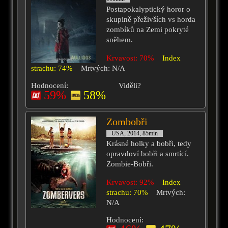
Postapokalyptický horor o
skupině přeživších vs horda
zombíků na Zemi pokryté
sněhem.
Krvavost: 70%
Index
strachu: 74%
Mrtvých: N/A
Hodnocení:
Viděli?
59%
58%
Zombobři
USA, 2014, 85min
Krásné holky a bobři, tedy
opravdoví bobři a smrtící.
Zombie-Bobři.
Krvavost: 92%
Index
strachu: 70%
Mrtvých:
N/A
Hodnocení: