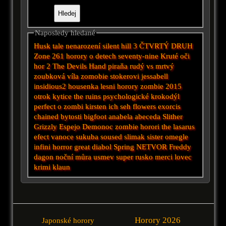
Naposledy hledané
Husk
tale
nenarození
silent hill 3
ČTVRTÝ DRUH
Zone 261
horory o detech
seventy-nine
Kruté oči
hor 2
The Devils Hand
piraňa
rudý vs mrtvý
zoubková víla
zomobie
stokerovi
jessabell
insidious2
housenka
lesni horory
zombie 2015
otrok
kytice
the ruins
psychologické
krokodýl
perfect
o zombi
kirsten
ich seh
flowers
exorcis
chained
bytosti
bigfoot
anabela
abeceda
Slither
Grizzly
Espejo
Demonoc
zombie horori
the lasarus
efect
vanoce
sukuba
soused
slimak
sister
omegle
infini
horror
great
diabol
Spring
NETVOR
Freddy
dagon
noční můra
usmev
super
rusko
merci
lovec
krimi
klaun
Horory 2026
Japonské horory