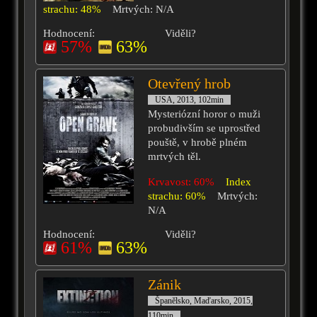
strachu: 48%
Mrtvých: N/A
Hodnocení:
Viděli?
57%
63%
Otevřený hrob
USA, 2013, 102min
Mysteriózní horor o muži
probudivším se uprostřed
pouště, v hrobě plném
mrtvých těl.
Krvavost: 60%
Index
strachu: 60%
Mrtvých:
N/A
Hodnocení:
Viděli?
61%
63%
Zánik
Španělsko, Maďarsko, 2015,
110min