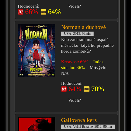
Hodnocení:
Viděli?
66%
64%
Norman a duchové
USA, 2012, 92min
Kdo zachrání malé ospalé
městečko, když ho přepadne
horda zombíků?
Krvavost: 60%
Index
strachu: 36%
Mrtvých:
N/A
Hodnocení:
64%
70%
Viděli?
Gallowwalkers
USA, Velká Británie, 2012, 90min