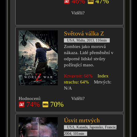
46%
47%
Viděli?
Světová válka Z
USA, Malta, 2013, 116min
Zombies jako morová
nákaza. Lidé přeměnění v
odporné lidské stvůry
požírající maso.
Krvavost: 68%
Index
strachu: 64%
Mrtvých:
N/A
Hodnocení:
Viděli?
74%
70%
Úsvit mrtvých
USA, Kanada, Japonsko, Francie,
2004, 101min