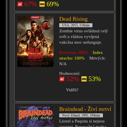
67%
69%
Dead Rising
USA, 2015, 118min
Zombie virus ovládnul celý
svět a vládou vyvíjená
vakcína moc nefunguje.
Krvavost: 100%
Index
strachu: 100%
Mrtvých:
N/A
Hodnocení:
52%
53%
Viděli?
Braindead - Živí mrtví
Nový Zéland, 1992, 104min
Lionel a Paquita si nejsou
souzeni. Panovačná matka