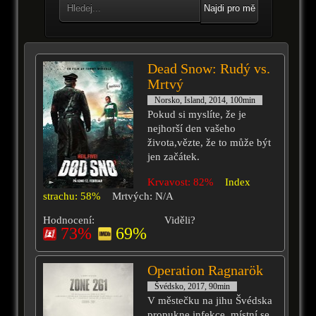
Najdi pro mě
Dead Snow: Rudý vs.
Mrtvý
Norsko, Island, 2014, 100min
Pokud si myslíte, že je
nejhorší den vašeho
života,vězte, že to může být
jen začátek.
Krvavost: 82%
Index
strachu: 58%
Mrtvých: N/A
Hodnocení:
Viděli?
73%
69%
Operation Ragnarök
Švédsko, 2017, 90min
V městečku na jihu Švédska
propukne infekce, místní se