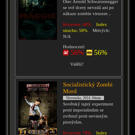
Otec Arnold Schwarzenegger
se své dcery nevzdá ani po
nákaze zombie virusem ..
Krvavost: 40%
Index
strachu: 58%
Mrtvých:
N/A
Hodnocení:
56%
56%
Viděli?
Socialistický Zombi
Mord
Slovensko, 2014, 94min
Sovětský tajný experiment
proti imperialistům se
zvrhnul proti nevinným
pionýrům.
Krvavost: 78%
Index