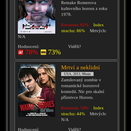
Remake Romerova
kultovního hororu z roku
1978.
Krvavost: 92%
Index
strachu: 86%
Mrtvých:
N/A
Hodnocení:
Viděli?
78%
73%
Mrtví a neklidní
USA, 2013, 98min
Zamilovaný zombie v
romantické hororové
komedii. Nic pro skalní
příznivce Hororu.
Krvavost: 74%
Index
strachu: 44%
Mrtvých:
N/A
Hodnocení:
Viděli?