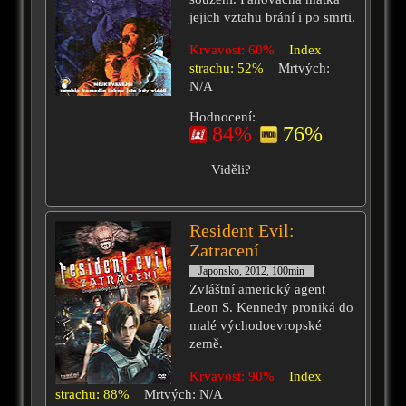
jejich vztahu brání i po smrti.
Krvavost: 60%
Index
strachu: 52%
Mrtvých:
N/A
Hodnocení:
84%
76%
Viděli?
Resident Evil:
Zatracení
Japonsko, 2012, 100min
Zvláštní americký agent
Leon S. Kennedy proniká do
malé východoevropské
země.
Krvavost: 90%
Index
strachu: 88%
Mrtvých: N/A