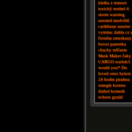
kletba z temnot
toxický mstitel 4
storm warning
unrated
medvědí
caribbean sunrise
vymitac dabla cz 
černém
zmeskany
hovor
panenka
chacky
mlčanie
Mask Maker
čaky
CARGO
warlok3
would you*
Du
loved ones
bytost
24 hodin
pirahna
omegle
korene
diabol
komedi
echoes
gould