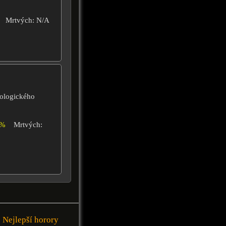
Mrtvých: N/A
eologického
0%
Mrtvých:
Nejlepší horory