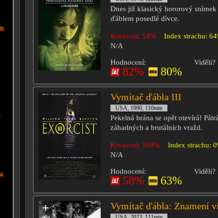
Dnes již klasický hororový snímek o
ďáblem posedlé dívce.
om
Krvavost: 54%
Index strachu: 6
N/A
Hodnocení:
Viděli?
82%
80%
Vymítač ďábla III
USA, 1990, 110min
b
Pekelná brána se opět otevírá! Pátr
záhadných a brutálních vražd.
Krvavost: 100%
Index strachu: 
N/A
Hodnocení:
Viděli?
a
58%
63%
Vymítač ďábla: Znamení v
USA, 2023, 111min