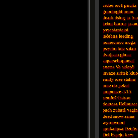
video
rec1
piraňa
goodnight mom
death rising
in fr
krimi
horror
ju-on
psychiatrická
léčebna
feeding
nemocnice
mega
psycho
bite
satan
dvojcata
ghost
superschopností
exeter
Ve sklepě
invaze
siritek
klu
emily rose
stahni
mne do pekel
amputace
3:15
zemřeš
Ostrov
doktora
Hellraiser
pach
zubatá vagín
dead snow
sama
wyrmwood
apokalipsa
Detrás
Del Espejo
krev