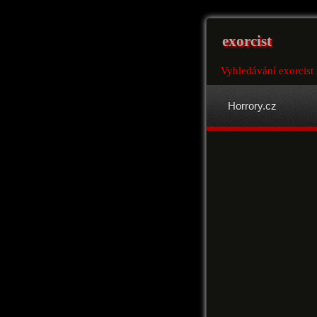
exorcist
Vyhledávání exorcist
Horrory.cz