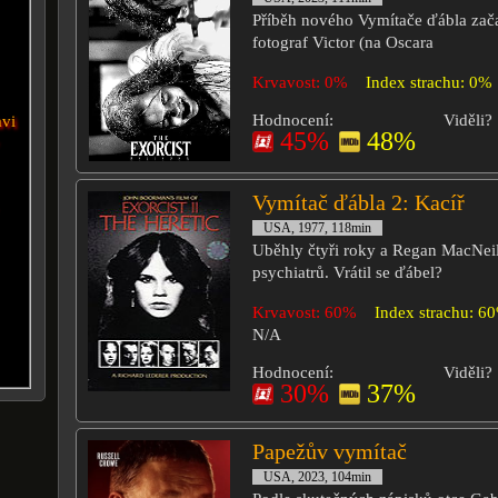
Příběh nového Vymítače ďábla zača
fotograf Victor (na Oscara
Krvavost: 0%
Index strachu: 0%
Hodnocení:
Viděli?
avi
45%
48%
Vymítač ďábla 2: Kacíř
USA, 1977, 118min
Uběhly čtyři roky a Regan MacNeil 
psychiatrů. Vrátil se ďábel?
Krvavost: 60%
Index strachu: 6
N/A
Hodnocení:
Viděli?
30%
37%
Papežův vymítač
USA, 2023, 104min