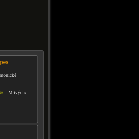
apes
démonické
6%
Mrtvých: