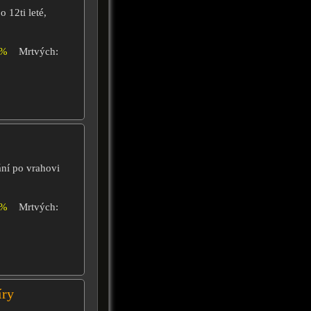
 12ti leté,
4%
Mrtvých:
ání po vrahovi
0%
Mrtvých:
íry