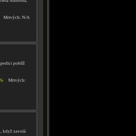
riela Amortha,
Mrtvých: N/A
pedici poblíž
0%
Mrtvých:
, když zavolá