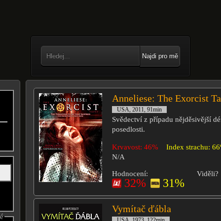
Najdi pro mě
Anneliese: The Exorcist T
USA, 2011, 91min
Svědectví z případu nějděsivější 
posedlosti.
Krvavost: 46%
Index strachu: 6
N/A
Hodnocení:
Viděli?
32%
31%
Vymítač ďábla
né
USA, 1973, 122min