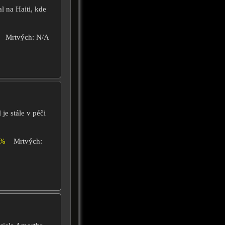
l na Haiti, kde
Mrtvých: N/A
je stále v péči
0%
Mrtvých: