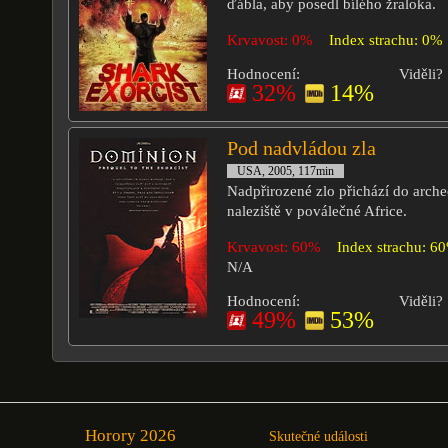
ďábla, aby posedl bílého žraloka.
Krvavost: 0%
Index strachu: 0%
Hodnocení:
Viděli?
32%
14%
Pod nadvládou zla
USA, 2005, 117min
Nadpřirozené zlo přichází do arch
naleziště v poválečné Africe.
Krvavost: 60%
Index strachu: 6
N/A
Hodnocení:
Viděli?
49%
53%
Horory 2026
Skutečné události