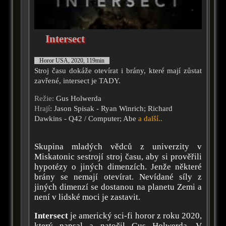
Intersect
Horor USA, 2020, 119min
Stroj času dokáže otevírat i brány, které mají zůstat
zavřené, intersect je TADY.
Režie:
Gus Holwerda
Hrají
: Jason Spisak - Ryan Winrich; Richard
Dawkins - Q42 / Computer; Abe
a další..
Skupina mladých vědců z univerzity v
Miskatonic sestrojí stroj času, aby si prověřili
hypotézy o jiných dimenzích. Jenže některé
brány se nemají otevírat. Nevídané síly z
jiných dimenzí se dostanou na planetu Zemi a
není v lidské moci je zastavit.
Intersect
je americký sci-fi horor z roku 2020,
který napsal a natočil Gus Holwerda. V