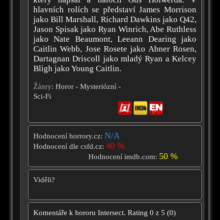
hlavních rolích se představí James Morrison
jako Bill Marshall, Richard Dawkins jako Q42,
Jason Spisak jako Ryan Winrich, Abe Ruthless
jako Nate Beaumont, Leeann Dearing jako
Caitlin Webb, Jose Rosete jako Abner Rosen,
Dartagnan Driscoll jako mladý Ryan a Kelcey
Bligh jako Young Caitlin.
Žánry
: Horor - Mysteriózní -
Sci-Fi
N/A
Hodnocení horrory.cz:
40 %
Hodnocení dle csfd.cz:
50 %
Hodnocení imdb.com:
Viděli?
Komentáře k hororu
Intersect.
Rating
0
z
5
(
0
)