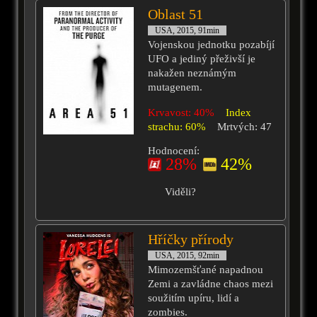
Oblast 51
USA, 2015, 91min
Vojenskou jednotku pozabíjí
UFO a jediný přeživší je
nakažen neznámým
mutagenem.
Krvavost: 40%
Index
strachu: 60%
Mrtvých: 47
Hodnocení:
28%
42%
Viděli?
Hříčky přírody
USA, 2015, 92min
Mimozemšťané napadnou
Zemi a zavládne chaos mezi
soužitím upíru, lidí a
zombies.