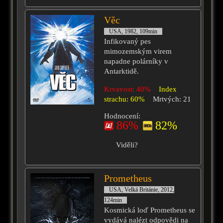
Věc
USA, 1982, 109min
Infikovaný pes
mimozemským virem
napadne polárníky v
Antarktidě.
Krvavost: 40%
Index
strachu: 60%
Mrtvých: 21
Hodnocení:
86%
82%
Viděli?
Prometheus
USA, Velká Británie, 2012,
124min
Kosmická loď Prometheus se
vydává nalézt odpovědi na