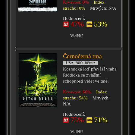
Krvavost: 0%
Index
strachu: 0%
Mrtvých: N/A
Hodnocení:
47%
53%
Viděli?
Černočerná tma
USA, 2000, 109min
Kosmická loď převáží vraha
Riddicka se zvláštní
schopností vidět ve tmě.
Krvavost: 60%
Index
strachu: 54%
Mrtvých:
N/A
Hodnocení:
75%
71%
Viděli?