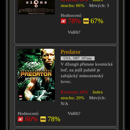
strachu: 86%
Mrtvých: 3
Hodnocení:
78%
67%
Viděli?
Predator
USA, 1987, 107min
V džungli přistane kosmická
loď, na jejíž palubě je
zabijácký mimozemský
lovec.
Krvavost: 24%
Index
strachu: 20%
Mrtvých:
N/A
Hodnocení:
Viděli?
86%
78%