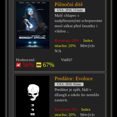
Půlnoční dítě
USA, 2016, 111min
Malý chlapec s
nadpřirozenými schopnostmi
musí utíkat před fanatiky i
vládou ..
Krvavost: 20%
Index
strachu: 20%
Mrtvých:
N/A
Hodnocení:
Viděli?
56%
67%
Predátor: Evoluce
USA, 2018, 92min
Predátor je zpět, řádí v
džungli a nikdo ho nemůže
zastavit.
Krvavost: 0%
Index
strachu: 20%
Mrtvých: