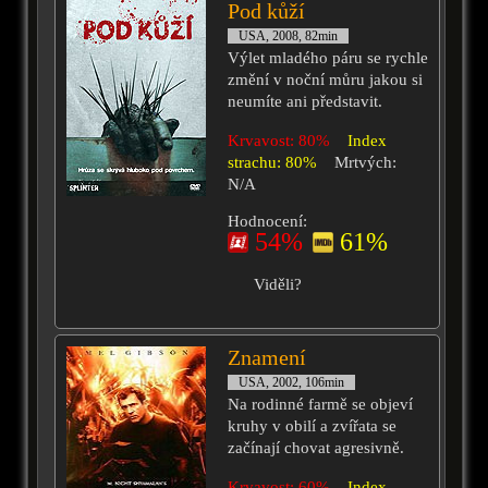
Pod kůží
USA, 2008, 82min
Výlet mladého páru se rychle
změní v noční můru jakou si
neumíte ani představit.
Krvavost: 80%
Index
strachu: 80%
Mrtvých:
N/A
Hodnocení:
54%
61%
Viděli?
Znamení
USA, 2002, 106min
Na rodinné farmě se objeví
kruhy v obilí a zvířata se
začínají chovat agresivně.
Krvavost: 60%
Index