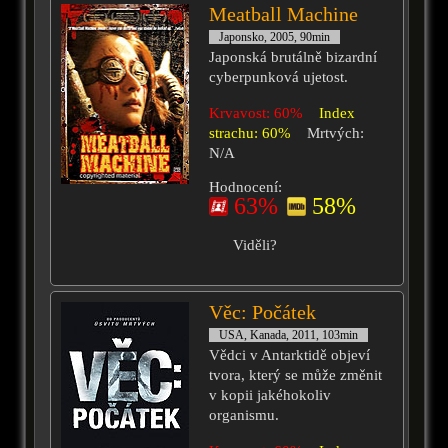
Meatball Machine
Japonsko, 2005, 90min
Japonská brutálně bizardní
cyberpunková ujetost.
Krvavost: 60%
Index
strachu: 60%
Mrtvých:
N/A
Hodnocení:
63%
58%
Viděli?
Věc: Počátek
USA, Kanada, 2011, 103min
Vědci v Antarktidě objeví
tvora, který se může změnit
v kopii jakéhokoliv
organismu.