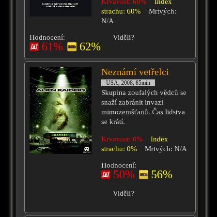
Krvavost: 60%
Index
strachu: 60%
Mrtvých:
N/A
Hodnocení:
Viděli?
61%
62%
Neznámí vetřelci
USA, 2008, 85min
Skupina zoufalých vědců se
snaží zabránit invazi
mimozemšťanů. Čas lidstva
se krátí.
Krvavost: 0%
Index
strachu: 0%
Mrtvých: N/A
Hodnocení:
50%
56%
Viděli?