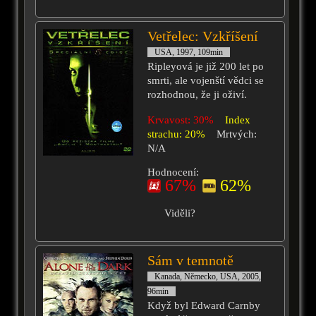
Vetřelec: Vzkříšení
USA, 1997, 109min
Ripleyová je již 200 let po
smrti, ale vojenští vědci se
rozhodnou, že ji oživí.
Krvavost: 30%
Index
strachu: 20%
Mrtvých:
N/A
Hodnocení:
67%
62%
Viděli?
Sám v temnotě
Kanada, Německo, USA, 2005,
96min
Když byl Edward Carnby