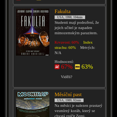
Fakulta
USA, 1998, 104min
Studenti mají podezření, že
jejich učitel je napaden
mimozemským parazitem.
Krvavost: 60%
Index
strachu: 60%
Mrtvých:
N/A
Hodnocení:
67%
63%
Viděli?
Měsíční past
USA, 1989, 92min
Na měsíci je nalezen prastarý
vesmírný koráb, který se
chystá zničit Zemi.