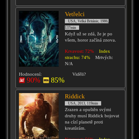
Vetřelci
USA, Velká Británie, 1986,
137min
Když už se zdá, že je po
všem, horor začíná znova.
Krvavost: 72%
Index
strachu: 74%
Mrtvých:
N/A
Hodnocení:
Viděli?
90%
85%
Riddick
USA, 2013, 119min
Zrazen a opuštěn svými
druhy musí Riddick bojovat
na cízí planetě proti
kreatůrám.