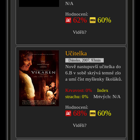
N/A
Hodnocení:
62%
60%
Viděli?
Učitelka
Dánsko, 2007, 93min
Nově nastupuvší učitelka do
6.B v sobě skrývá temné zlo
a umí číst myšlenky školáků.
Krvavost: 0%
Index
strachu: 0%
Mrtvých: N/A
Hodnocení:
68%
60%
Viděli?