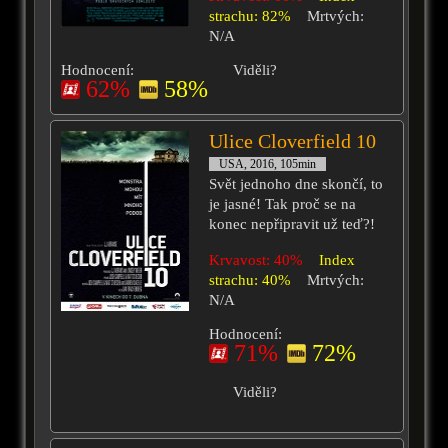
strachu: 82%
Mrtvých:
N/A
Hodnocení:
Viděli?
62%
58%
Ulice Cloverfield 10
USA, 2016, 105min
Svět jednoho dne skončí, to
je jasné! Tak proč se na
konec nepřipravit už teď?!
Krvavost: 40%
Index
strachu: 40%
Mrtvých:
N/A
Hodnocení:
71%
72%
Viděli?