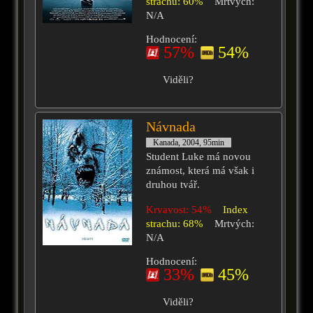
strachu: 60%
Mrtvých:
N/A
Hodnocení:
57%
54%
Viděli?
Návnada
Kanada, 2004, 95min
Student Luke má novou
známost, která má však i
druhou tvář.
Krvavost: 54%
Index
strachu: 68%
Mrtvých:
N/A
Hodnocení:
33%
45%
Viděli?