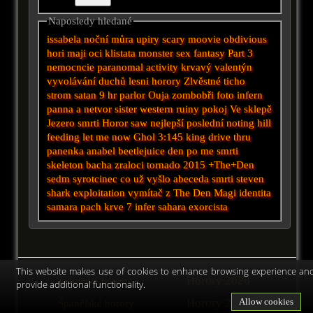
Naposledy hledané
issabela
noční můra
upiry
scary moovie
obdivious
hori maji oci
klistata
monster sex fantasy
Part 3
nemocncie
paranomal activity
krvavý valentýn
vyvolávání duchů
lesni horory
Zlvěstné ticho
strom
satan
9 hr
parlor
Ouja
zombobři
foto
infern
panna a netvor
sister
western
ruiny
pokoj
Ve sklepě
Jezero smrti
Horor saw
nejlepší
poslední
noting hill
feeding
let me now
Ghol
3:145
king
drive thru
panenka anabel
beetlejuice
den po me smrti
skeleton
bacha
zraloci tornado 2015
+The+Den
sedm
syrotcinec
co už vyšlo
abeceda smrti
steven
shark
exploitation
vymítač
z
The Den
Magi
identita
samara
pach krve 7
infer
sahara
exorcista
This website makes use of cookies to enhance browsing experience an
Horory 2026
Japonské horory
provide additional functionality.
Horory 2025
Allow cookies
Španělské horory