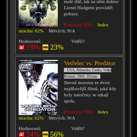
malé dítě, tak na něm doktor
Lionel Hudgens prováděl
pokusy.
Krvavost: 60%
Index
strachu: 62%
Mrtvých: N/A
Hodnocení:
Viděli?
19%
23%
Vetřelec vs. Predátor
USA, Německo, Česko, Velká
Británie, 2004, 101min
Slavná monstra ze dvou
nejděsivější filmů, jaké kdy
byly natočeny se utkají
spolu.
Krvavost: 58%
Index
strachu: 62%
Mrtvých: N/A
Hodnocení:
Viděli?
54%
56%