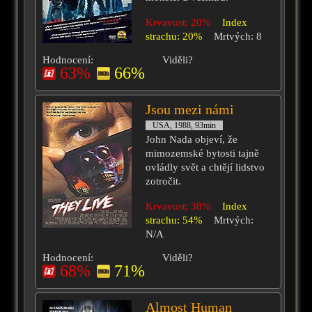
Krvavost: 20%
Index
strachu: 20%
Mrtvých: 8
Hodnocení:
Viděli?
63%
66%
Jsou mezi námi
USA, 1988, 93min
John Nada objeví, že
mimozemské bytosti tajně
ovládly svět a chtějí lidstvo
zotročit.
Krvavost: 38%
Index
strachu: 54%
Mrtvých:
N/A
Hodnocení:
Viděli?
68%
71%
Almost Human