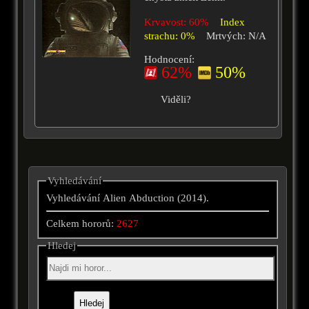
Krvavost: 60%
Index
strachu: 0%
Mrtvých: N/A
Hodnocení:
62%
50%
Viděli?
Vyhledávání
Vyhledávání Alien Abduction (2014).
Celkem hororů:
2627
Hledej