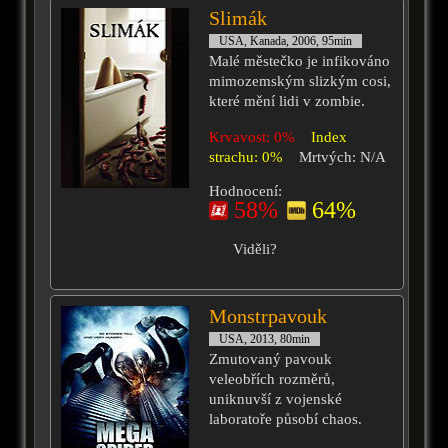
Slimák
USA, Kanada, 2006, 95min
Malé městečko je infikováno
mimozemským slizkým cosi,
které mění lidi v zombie.
Krvavost: 0%
Index
strachu: 0%
Mrtvých: N/A
Hodnocení:
58%
64%
Viděli?
Monstrpavouk
USA, 2013, 80min
Zmutovaný pavouk
veleobřích rozměrů,
uniknuvší z vojenské
laboratoře působí chaos.