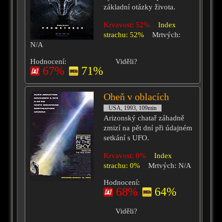
základní otázky života.
Krvavost: 52%
Index
strachu: 52%
Mrtvých:
N/A
Hodnocení:
Viděli?
67%
71%
Oheň v oblacích
USA, 1993, 109min
Arizonský chatař záhadně
zmizí na pět dní při údajném
setkání s UFO.
Krvavost: 0%
Index
strachu: 0%
Mrtvých: N/A
Hodnocení:
68%
64%
Viděli?