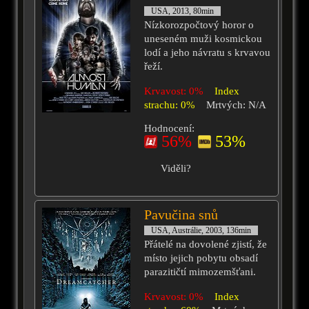
USA, 2013, 80min
Nízkorozpočtový horor o
uneseném muži kosmickou
lodí a jeho návratu s krvavou
řeží.
Krvavost: 0%
Index
strachu: 0%
Mrtvých: N/A
Hodnocení:
56%
53%
Viděli?
Pavučina snů
USA, Austrálie, 2003, 136min
Přátelé na dovolené zjistí, že
místo jejich pobytu obsadí
parazitičtí mimozemšťani.
Krvavost: 0%
Index