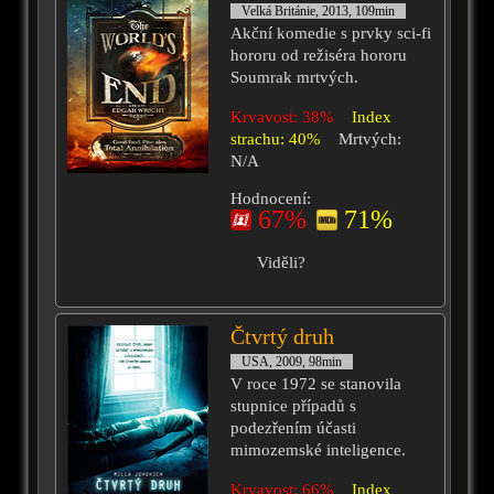
Velká Británie, 2013, 109min
Akční komedie s prvky sci-fi
hororu od režiséra hororu
Soumrak mrtvých.
Krvavost: 38%
Index
strachu: 40%
Mrtvých:
N/A
Hodnocení:
67%
71%
Viděli?
Čtvrtý druh
USA, 2009, 98min
V roce 1972 se stanovila
stupnice případů s
podezřením účasti
mimozemské inteligence.
Krvavost: 66%
Index