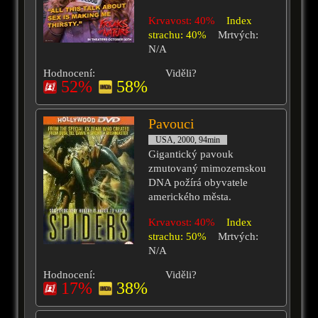
Krvavost: 40%
Index
strachu: 40%
Mrtvých:
N/A
Hodnocení:
Viděli?
52%
58%
Pavouci
USA, 2000, 94min
Gigantický pavouk
zmutovaný mimozemskou
DNA požírá obyvatele
amerického města.
Krvavost: 40%
Index
strachu: 50%
Mrtvých:
N/A
Hodnocení:
Viděli?
17%
38%