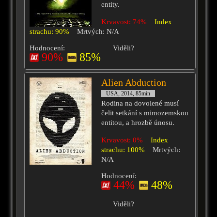
entity.
Krvavost: 74%
Index
strachu: 90%
Mrtvých: N/A
Hodnocení:
Viděli?
90%
85%
Alien Abduction
USA, 2014, 85min
Rodina na dovolené musí
čelit setkání s mimozemskou
entitou, a hrozbě únosu.
Krvavost: 0%
Index
strachu: 100%
Mrtvých:
N/A
Hodnocení:
44%
48%
Viděli?