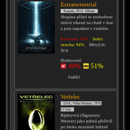
Extraterrestrial
Kanada, 2014, 106min
Skupina přátel se rozhodnou
strávit víkend na chatě v lese
a jsou napadeni z vesmíru.
Krvavost: 76%
Index
strachu: 94%
Mrtvých:
N/A
Hodnocení:
49%
51%
Viděli?
Vetřelec
USA, Velká Británie, 1979,
117min
Ripleyová (Sigourney
Weaver) jako jediná přeživší
po útoku neznámé hrůzné