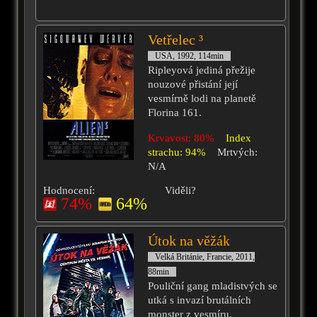
Vetřelec ³
USA, 1992, 114min
Ripleyová jediná přežije
nouzové přistání její
vesmírně lodi na planetě
Florina 161.
Krvavost: 80%
Index
strachu: 94%
Mrtvých:
N/A
Hodnocení:
Viděli?
74%
64%
Útok na věžák
Velká Británie, Francie, 2011,
88min
Pouliční gang mladistvých se
utká s invazí brutálních
monster z vesmíru.