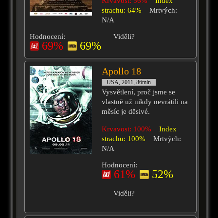
Krvavost: 56%
Index
strachu: 64%
Mrtvých:
N/A
Hodnocení:
Viděli?
69%
69%
Apollo 18
USA, 2011, 86min
Vysvětlení, proč jsme se
vlastně už nikdy nevrátili na
měsíc je děsivé.
Krvavost: 100%
Index
strachu: 100%
Mrtvých:
N/A
Hodnocení:
61%
52%
Viděli?