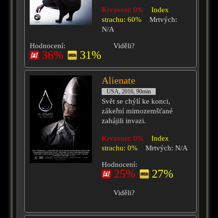
Krvavost: 0%
Index
strachu: 60%
Mrtvých:
N/A
Hodnocení:
Viděli?
36%
31%
Alienate
USA, 2016, 90min
Svět se chýlí ke konci,
zákeřní mimozemšťané
zahájili invazi.
Krvavost: 0%
Index
strachu: 0%
Mrtvých: N/A
Hodnocení:
25%
27%
Viděli?