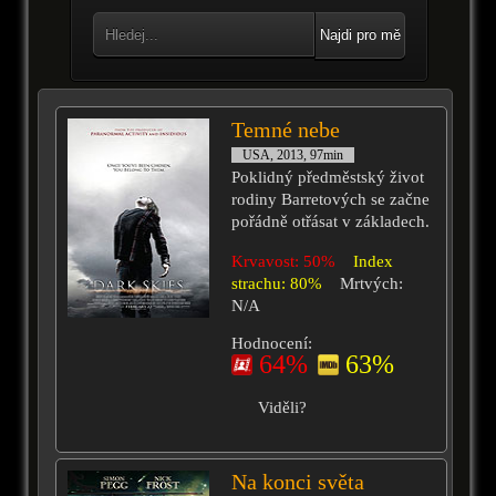
Najdi pro mě
Temné nebe
USA, 2013, 97min
Poklidný předměstský život
rodiny Barretových se začne
pořádně otřásat v základech.
Krvavost: 50%
Index
strachu: 80%
Mrtvých:
N/A
Hodnocení:
64%
63%
Viděli?
Na konci světa