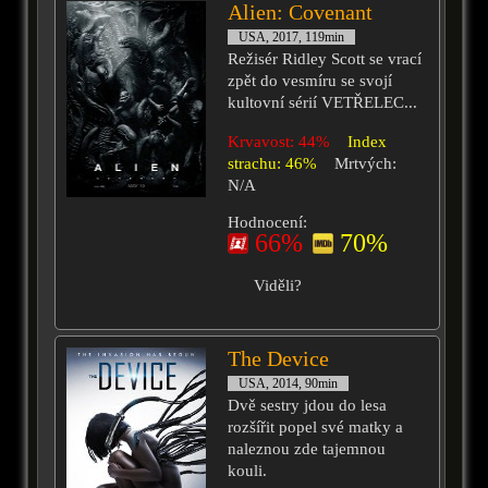
Alien: Covenant
USA, 2017, 119min
Režisér Ridley Scott se vrací
zpět do vesmíru se svojí
kultovní sérií VETŘELEC...
Krvavost: 44%
Index
strachu: 46%
Mrtvých:
N/A
Hodnocení:
66%
70%
Viděli?
The Device
USA, 2014, 90min
Dvě sestry jdou do lesa
rozšířit popel své matky a
naleznou zde tajemnou
kouli.