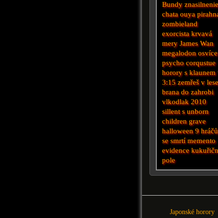
Bundy
znasilneni
chata
ouya
pirahn
zombieland
exorcista
krvavá
mery
James Wan
megalodon
osvíce
psycho
corqustue
horory s klaunem
3:15 zemřeš
v les
brana do zahrobi
vlkodlak 2010
sillent
s
unborn
children
grave
halloween
9 hráč
se smrtí
memento
evidence
kukuřič
pole
Japonské horory