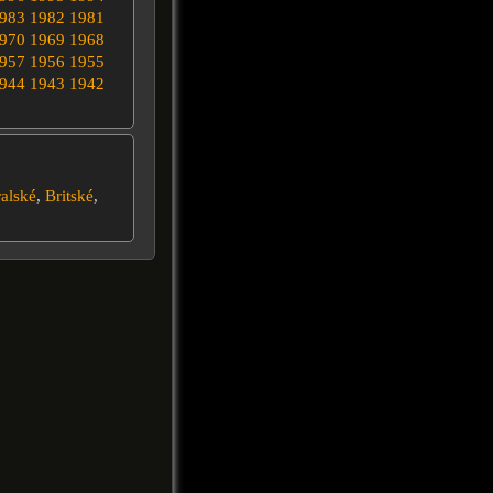
983
1982
1981
970
1969
1968
957
1956
1955
944
1943
1942
alské
,
Britské
,