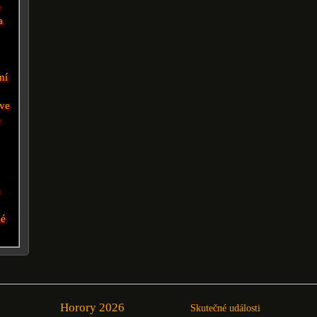
e
a
ní
ve
e
ů
né
Horory 2026
Skutečné události