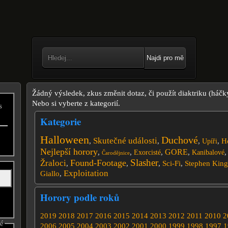
Najdi pro mě
Žádný výsledek, zkus změnit dotaz, či použít diaktriku (háčk
Nebo si vyberte z kategorií.
s
Kategorie
Halloween
Duchové
Skutečné události
,
,
,
,
H
Upíři
Nejlepší horory
GORE
,
,
,
,
Exorcisté
Kanibalové
Čarodějnice
Slasher
Found-Footage
Žraloci
,
,
,
Sci-Fi
,
Stephen King
Exploitation
Giallo
,
Horory podle roků
2019
2018
2017
2016
2015
2014
2013
2012
2011
2010
2
né
2006
2005
2004
2003
2002
2001
2000
1999
1998
1997
1