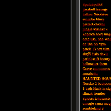
Spolubydlící
jissabell
teenegr
follow
Návštěva
eroticke filmy
perfect
chvěni
jungle
Masakr v
kopcích
hory maj
oci2
Ilsa, She Wol
of The SS
Vym
patek 13
sex film
skrýš
čislo
devil
parlol
scifi horory
hellmaster
them
Grave encountres
annabella
HAUNTED HOU
Norsko
2 bedroo
1 bath
Husk
in sig
slimak
frontier
Spiders
tehotenstv
omegle
sama
meg
zombieland 2