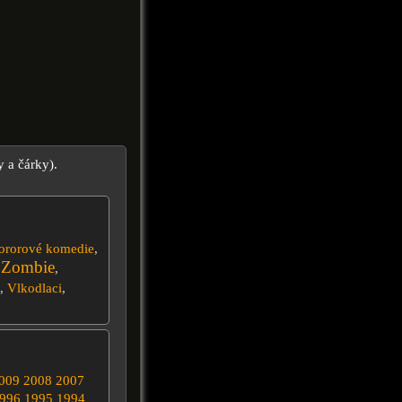
y a čárky).
ororové komedie
,
Zombie
,
,
,
Vlkodlaci
,
009
2008
2007
996
1995
1994